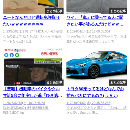
まとめ記事
まとめ記事
ニートなんだけど運転免許取り
ワイ、『車』に乗ってる人に聞
たいｗｗｗｗｗｗｗｗ
きたい事があるんだけどｗｗｗ
ｗｗ
1: 23/10/01(日) 01:17:49 ID:UNdt 何か必要
1: 2024/01/14(日) 12:00:05.301
なもの教えて 続きを読む Source: 車速報
ID:yoaNqL6U0 俺自転車で相手車で、車は
ニートなんだけど運...
左折だったり道路に出ようとして...
まとめ記事
まとめ記事
【悲報】機動隊のバイクやクル
トヨタ86乗ってるけどなんでお
マ計5台に衝突した爺「ひき逃げ
前らバカにするの？( ；∀；)
してない。車の傷は当て逃げさ
1: 2023/02/18(土) 10:27:46.58
1: 2019/01/02(水) 20:35:33.236
ID:9+JPMDpd0● BE:866556825-
ID:YsiqXZcR0 わりと満足してるのに… 続
れた」
PLT(21500) htt...
きを読む Source: 車...