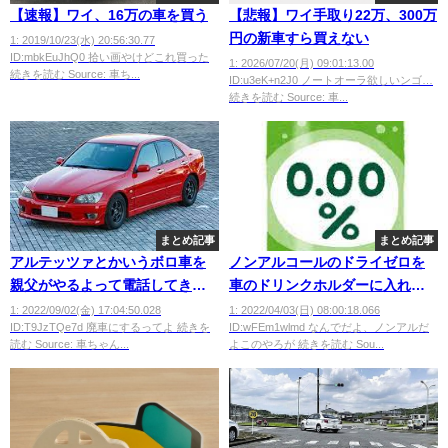
【速報】ワイ、16万の車を買う
【悲報】ワイ手取り22万、300万
円の新車すら買えない
1: 2019/10/23(水) 20:56:30.77
ID:mbkEuJhQ0 拾い画やけどこれ買った
1: 2026/07/20(月) 09:01:13.00
続きを読む Source: 車ち...
ID:u3eK+n2J0 ノートオーラ欲しいンゴ…
続きを読む Source: 車...
まとめ記事
まとめ記事
アルテッツァとかいうボロ車を
ノンアルコールのドライゼロを
親父がやるよって電話してきた
車のドリンクホルダーに入れて
けどそんなボロ車いらねーよっ
運転してたら職質されたんだが
1: 2022/09/02(金) 17:04:50.028
1: 2022/04/03(日) 08:00:18.066
ID:T9JzTQe7d 廃車にするってよ 続きを
ID:wFEm1wlmd なんでだよ、ノンアルだ
て断った
ｗｗｗｗ
読む Source: 車ちゃん...
よこのやろが 続きを読む Sou...