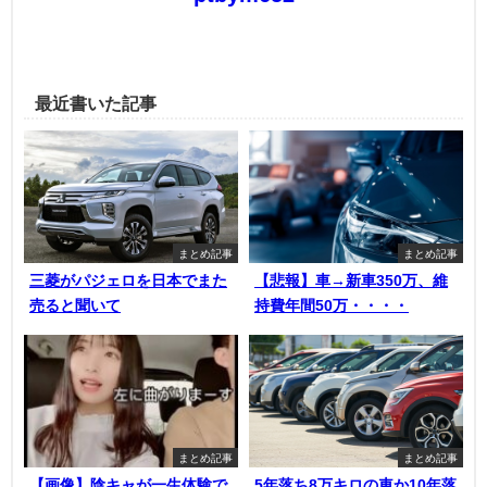
最近書いた記事
まとめ記事
まとめ記事
三菱がパジェロを日本でまた
【悲報】車→新車350万、維
売ると聞いて
持費年間50万・・・・
まとめ記事
まとめ記事
【画像】陰キャが一生体験で
5年落ち8万キロの車か10年落