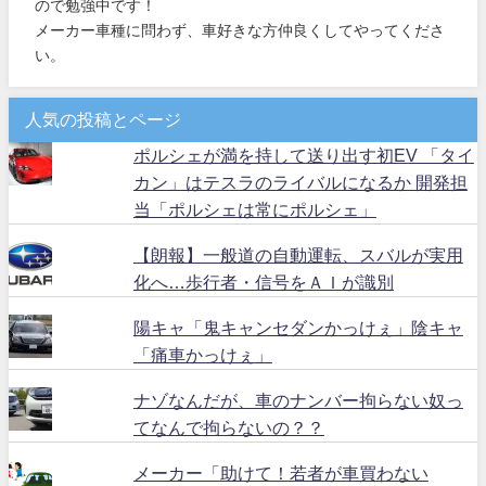
ので勉強中です！
メーカー車種に問わず、車好きな方仲良くしてやってくださ
い。
人気の投稿とページ
ポルシェが満を持して送り出す初EV 「タイ
カン」はテスラのライバルになるか 開発担
当「ポルシェは常にポルシェ」
【朗報】一般道の自動運転、スバルが実用
化へ…歩行者・信号をＡＩが識別
陽キャ「鬼キャンセダンかっけぇ」陰キャ
「痛車かっけぇ」
ナゾなんだが、車のナンバー拘らない奴っ
てなんで拘らないの？？
メーカー「助けて！若者が車買わない