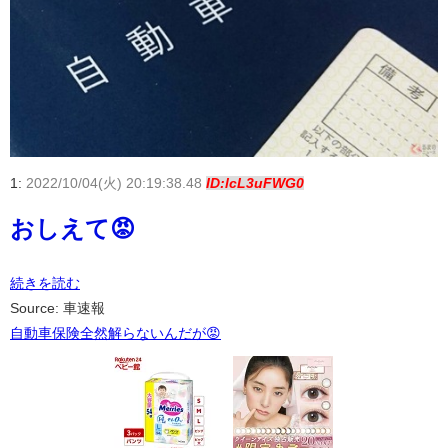
1:
2022/10/04(火) 20:19:38.48
ID:lcL3uFWG0
おしえて😡
続きを読む
Source: 車速報
自動車保険全然解らないんだが😡