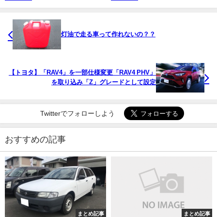
灯油で走る車って作れないの？？
【トヨタ】「RAV4」を一部仕様変更「RAV4 PHV」
を取り込み「Z」グレードとして設定
Twitterでフォローしよう
おすすめの記事
まとめ記事
まとめ記事