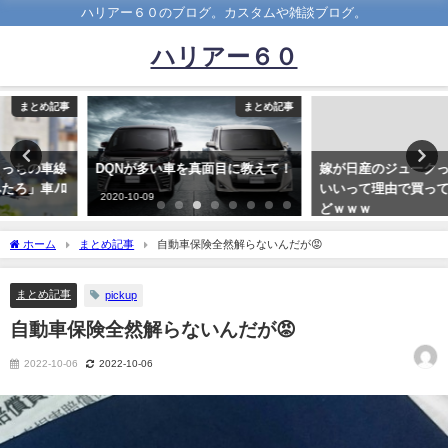
ハリアー６０のブログ。カスタムや雑談ブログ。
ハリアー６０
まとめ記事
まとめ記事
DQNが多い車を真面目に教えて！
嫁が日産のジュークって車をかわ
いいって理由で買ってきたんやけ
2020-10-09
どｗｗｗ
2019-10-03
ホーム
まとめ記事
自動車保険全然解らないんだが😡
まとめ記事
pickup
自動車保険全然解らないんだが😡
2022-10-06
2022-10-06