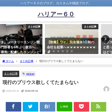
ハリアー６０のブログ。カスタムや雑談ブログ。
ハリアー６０
まとめ記事
まとめ記事
【朗報】ワイ、完全週休3日制の
サブスクKINTOを利用してみよう
会社を起業へｗｗｗｗｗｗｗｗｗ
と思ってるんだが、お前らの評価
ｗ
はどうなん？？
2023-02-25
2021-06-02
ホーム
まとめ記事
現行のプリウス欲しくてたまらない
まとめ記事
pickup
現行のプリウス欲しくてたまらない
2026-05-31
2026-05-31
LINE