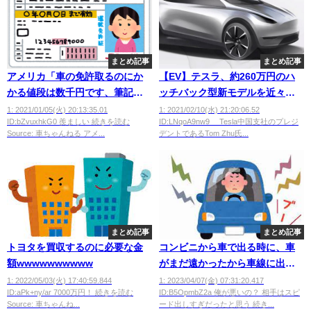
まとめ記事
まとめ記事
アメリカ「車の免許取るのにか
【EV】テスラ、約260万円のハ
かる値段は数千円です、筆記試
ッチバック型新モデルを近々発
験合格すればその場で免許もら
表へ
1: 2021/01/05(火) 20:13:35.01
1: 2021/02/10(水) 21:20:06.52
ID:bZvuxhkG0 羨ましい 続きを読む
ID:LNqoA9nw9 Tesla中国支社のプレジ
えます」
Source: 車ちゃんねる アメ...
デントであるTom Zhu氏...
まとめ記事
まとめ記事
トヨタを買収するのに必要な金
コンビニから車で出る時に、車
額wwwwwwwwww
がまだ遠かったから車線に出た
らクラクション鳴らされたんだ
1: 2022/05/03(火) 17:40:59.844
1: 2023/04/07(金) 07:31:20.417
ID:aPk+ny/ar 7000万円！ 続きを読む
ID:B5OpmbZ2a 俺が悪いの？ 相手はスピ
けど
Source: 車ちゃんね...
ード出しすぎだったと思う 続き...