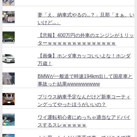
妻「え、納車式やるの...？」旦那「まぁ、い
いけど...」
【悲報】400万円の外車のエンジンが１リッ
ターｗｗｗｗｗｗｗｗｗｗｗｗｗｗ
【画像】ホンダ車カッコいいよな！ホンダ
万歳！
BMWが一般道で時速194km出して国産車と
事故った結果wwwwwwwww
プリウス納車予定なんだけど新車コーティ
ングってやったほうがいいの？
ワイ運転初心者にめっちゃ適当なアドバイ
スするスレｗｗｗｗｗ