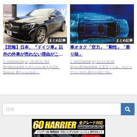
まとめ記事
まとめ記事
【悲報】日本、『ドイツ車』以
車オタク「空力」「剛性」「乗
外の外車が売れない理由がこち
り味」
らｗｗｗｗｗ
1: 2025/04/15(火) 16:26:31.767
1: 2022/08/08(月) 21:17:25.08
ID:pBsXxkIP0 なぜなのか 続きを読む
ID:5vzB74Ia00808 正直言うてみ、わかっ
Source: 車ちゃんねる ...
てないやろ 続きを読む So...