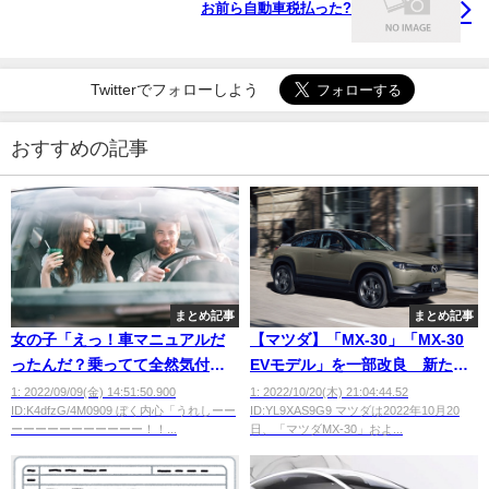
お前ら自動車税払った?
Twitterでフォローしよう
おすすめの記事
まとめ記事
まとめ記事
女の子「えっ！車マニュアルだ
【マツダ】「MX-30」「MX-30
ったんだ？乗ってて全然気付か
EVモデル」を一部改良 新たに
なかった」ぼく「ふ、ふん」
マルチトーンボディーカラーを
1: 2022/09/09(金) 14:51:50.900
1: 2022/10/20(木) 21:04:44.52
ID:K4dfzG/4M0909 ぼく内心「うれしーー
ID:YL9XAS9G9 マツダは2022年10月20
設定
ーーーーーーーーーーー！！...
日、「マツダMX-30」およ...