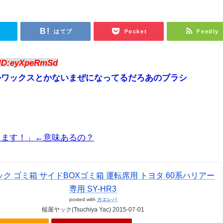
r
はてブ
Pocket
Feedly
ID:eyXpeRmSd
かワックスとかないまぜになってるだろあのブラシ
きます！」←意味あるの？
ク ゴミ箱 サイドBOXゴミ箱 運転席用 トヨタ 60系ハリアー
専用 SY-HR3
posted with
カエレバ
槌屋ヤック(Tsuchiya Yac) 2015-07-01