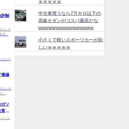
ｗｗｗｗｗ
中古車買うなら7万キロ以下の
免許制
高級セダンがコスパ最高だな
wwwwwwwwwwwwwwww
9 政府は１９
...
小さくて軽いスポーツカーが欲
しいｗｗｗｗｗ
80 これはヴ
ド価値
i9 米コンサ
..
のガソ
は育ち
0 ディーラ