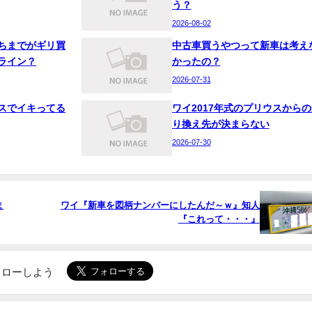
う？
2026-08-02
ちまでがギリ買
中古車買うやつって新車は考え
ライン？
かったの？
2026-07-31
スでイキってる
ワイ2017年式のプリウスからの
り換え先が決まらない
2026-07-30
ま
ワイ『新車を図柄ナンバーにしたんだ～ｗ』知人
『これって・・・』
でフォローしよう