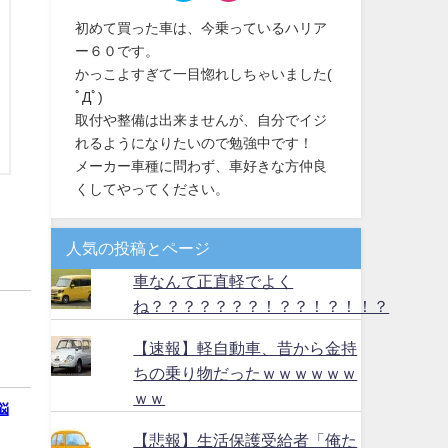
初めて買った車は、今乗っているハリア
ー６０です。
かっこよすぎて一目惚れしちゃいました(
ﾟДﾟ)
取付や整備は出来ませんが、自分でイジ
れるようになりたいので勉強中です！
メーカー車種に問わず、車好きな方仲良
くしてやってください。
人気の投稿とページ
車なんて正直軽でよく
ね？？？？？？？！？？！？！！？
【速報】軽自動車、昔から金持
ちの乗り物だったｗｗｗｗｗｗ
ｗｗ
悩
【悲報】生活保護受給者「俺た