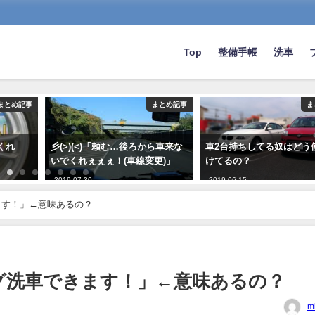
Top
整備手帳
洗車
まとめ記事
まとめ記事
ま
くれ
彡(>)(<)「頼む…後ろから車来な
車2台持ちしてる奴はどう
いでくれぇぇぇ！(車線変更)」
けてるの？
2019-07-30
2019-06-15
ます！」←意味あるの？
グ洗車できます！」←意味あるの？
m