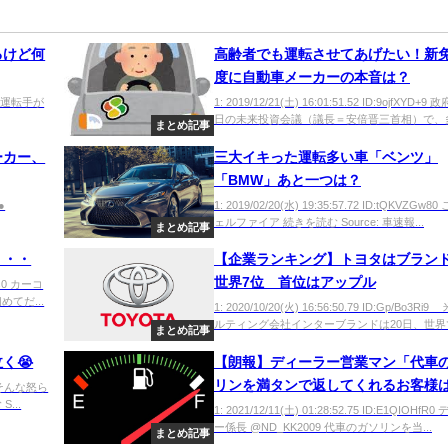
るけど何
高齢者でも運転させてあげたい！新
度に自動車メーカーの本音は？
O/d 運転手が
1: 2019/12/21(土) 16:01:51.52 ID:9ojfXYD+
日の未来投資会議（議長＝安倍晋三首相）で、多発
まとめ記事
ーカー、
三大イキった運転多い車「ベンツ」
「BMW」あと一つは？
●
1: 2019/02/20(水) 19:35:57.72 ID:tQKVZGw
ェルファイア 続きを読む Source: 車速報...
まとめ記事
・・・
【企業ランキング】トヨタはブラン
世界7位 首位はアップル
Dks0 カーコ
てだ...
1: 2020/10/20(火) 16:56:50.79 ID:Gp/Bo3R
ルティング会社インターブランドは20日、世界で.
まとめ記事
く😭
【朗報】ディーラー営業マン「代車
リンを満タンで返してくれるお客様
Fk0 そんな怒ら
...
の良さを感じる」
1: 2021/12/11(土) 01:28:52.75 ID:E1QIOHfR
ー係長 @ND_KK2009 代車のガソリンを当...
まとめ記事