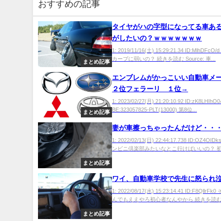
おすすめの記事
タイヤがハの字型になってる車あ
がしたいの？ｗｗｗｗｗｗｗ
1: 2019/11/16(土) 15:29:21.34 ID:MlhDFc
カーブに弱いの？ 続きを読む Source: 車...
まとめ記事
エンブレムがかっこいい自動車メ
２位フェラーリ １位→
1: 2023/02/27(月) 21:20:10.92 ID:zK8LHIhO0
BE:323057825-PLT(13000) 第8位...
まとめ記事
妻が車擦っちゃったんだけど・・
1: 2022/02/13(日) 22:44:17.738 ID:OZ4OI
ンビニ倶楽部みたいなとこ行けばいいの？ 初め
まとめ記事
ワイ、自動車学校で先生に怒られ泣
1: 2022/08/17(水) 15:23:14.41 ID:F8Qllr
んでもええやろ初心者なんやから 続きを読む S
まとめ記事