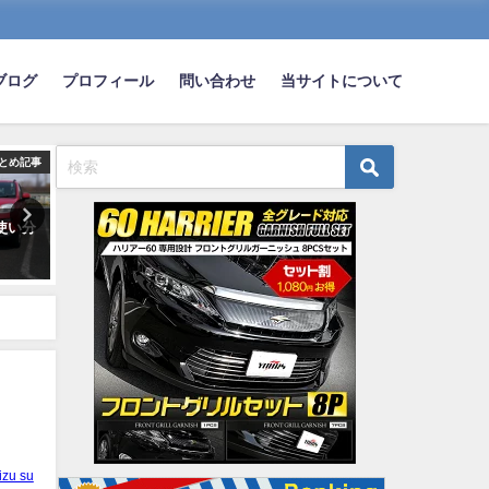
ブログ
プロフィール
問い合わせ
当サイトについて
とめ記事
まとめ記事
ま
使い分
ホンダのフリードってどうな
安い車ってもれなくデザイ
ん？？
さいやん？
2022-09-08
2020-02-19
izu su