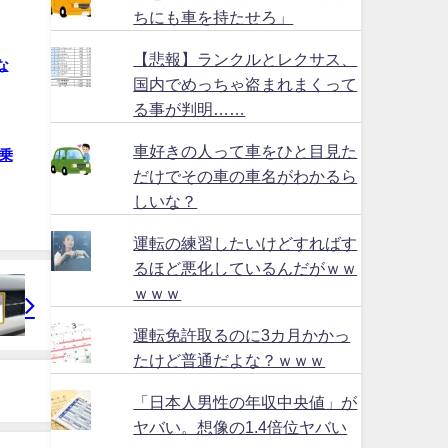
ちにも車を持たせろ」
【悲報】ランクルとレクサス、
な
国内でめっちゃ盗まれまくって
る事が判明……
車好きの人って車をひと目見た
乗
だけでその車の車名がわかるら
しいな？
運転の練習したいけどすればす
るほど悪化しているんだがｗｗ
ｗｗｗ
運転免許取るのに3カ月かかっ
たけど普通だよな？ｗｗｗ
「日本人男性の年収中央値」が
ヤバい。想像の1.4倍位ヤバい