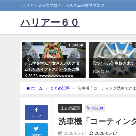
ハリアー６０のブログ。カスタムや雑談ブログ。
ハリアー６０
まとめ記事
まとめ記事
いってい
色彩学を学んだ女さんがカスタ
【ホイール】車好き来て
ムしたスイフトスポーツをご覧
2024-09-24
くださいwwwwwwwwwww
2023-03-03
ホーム
まとめ記事
洗車機「コーティング洗車でき
まとめ記事
pickup
シェア
洗車機「コーティン
2025-05-17
2025-05-17
Tweet