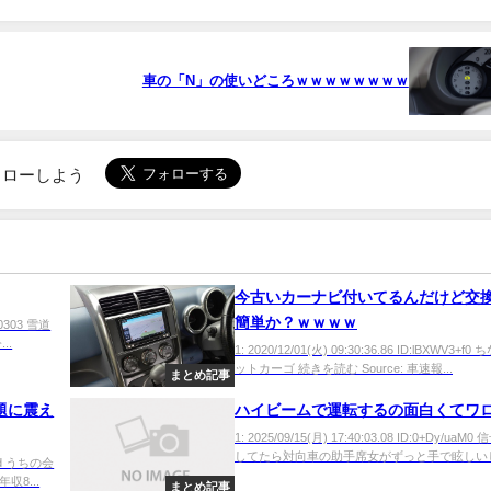
車の「N」の使いどころｗｗｗｗｗｗｗｗ
でフォローしよう
今古いカーナビ付いてるんだけど交
簡単か？ｗｗｗｗ
W00303 雪道
..
1: 2020/12/01(火) 09:30:36.86 ID:lBXWV3+f
ットカーゴ 続きを読む Source: 車速報...
まとめ記事
題に震え
ハイビームで運転するの面白くてワ
1: 2025/09/15(月) 17:40:03.08 ID:0+Dy/uaM
してたら対向車の助手席女がずっと手で眩しいして
nfxd うちの会
8...
まとめ記事