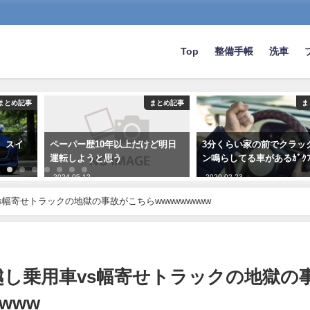
Top
整備手帳
洗車
まとめ記事
まとめ記事
ま
、スイ
ペーパー歴10年以上だけど明日
3分くらい家の前でクラッ
運転しようと思う
ン鳴らしてる車があるｶﾞｸﾌ
2024-05-12
2020-02-23
幅寄せトラックの地獄の事故がこちらwwwwwwwww
し乗用車vs幅寄せトラックの地獄の
www