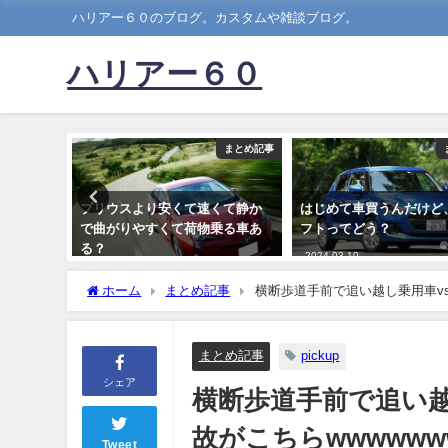
ハリアー６０のブログ。カスタムや雑談ブログ。
ハリアー６０
まとめ記事
まとめ記事
ｗｗｗｗ
プリウスより安くて速くて静か
はじめて車買うんだけど
で曲がりやすくて荷物乗る車あ
フトってどう？
る？
2024-03-10
2022-05-05
ホーム
まとめ記事
横断歩道手前で追い越し乗用車vs
まとめ記事
pickup
シェア
横断歩道手前で追い越
故がこちらwwwwww
Tweet