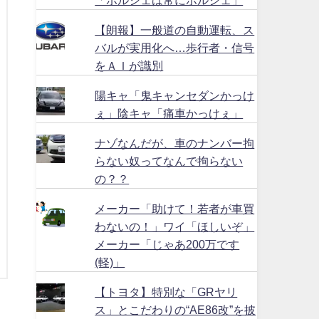
【朗報】一般道の自動運転、ス
バルが実用化へ…歩行者・信号
をＡＩが識別
陽キャ「鬼キャンセダンかっけ
ぇ」陰キャ「痛車かっけぇ」
ナゾなんだが、車のナンバー拘
らない奴ってなんで拘らない
の？？
メーカー「助けて！若者が車買
わないの！」ワイ「ほしいぞ」
メーカー「じゃあ200万です
(軽)」
【トヨタ】特別な「GRヤリ
ス」とこだわりの“AE86改”を披