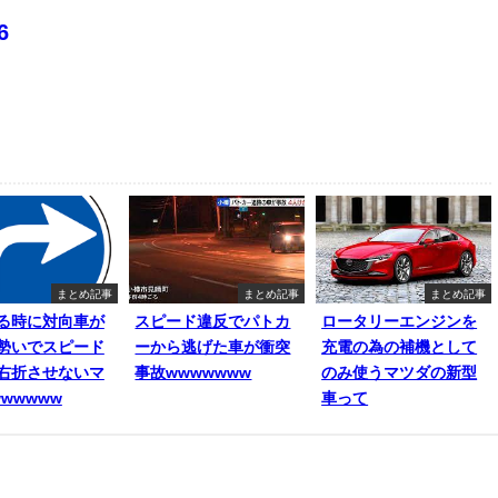
6
まとめ記事
まとめ記事
まとめ記事
る時に対向車が
スピード違反でパトカ
ロータリーエンジンを
勢いでスピード
ーから逃げた車が衝突
充電の為の補機として
右折させないマ
事故wwwwwww
のみ使うマツダの新型
wwwww
車って