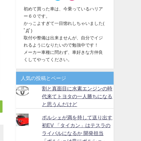
初めて買った車は、今乗っているハリア
ー６０です。
かっこよすぎて一目惚れしちゃいました(
ﾟДﾟ)
取付や整備は出来ませんが、自分でイジ
れるようになりたいので勉強中です！
メーカー車種に問わず、車好きな方仲良
くしてやってください。
人気の投稿とページ
割と真面目に水素エンジンの時
代来てトヨタの一人勝ちになる
と思うんだけど
ポルシェが満を持して送り出す
初EV 「タイカン」はテスラの
ライバルになるか 開発担当
「ポルシェは常にポルシェ」