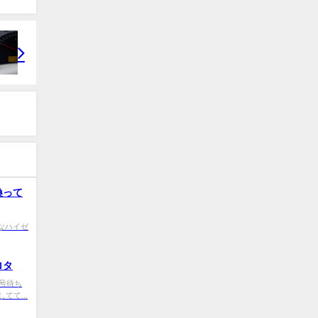
換って
0 ちなハイゼ
ロタ
0 信号待ち
て...