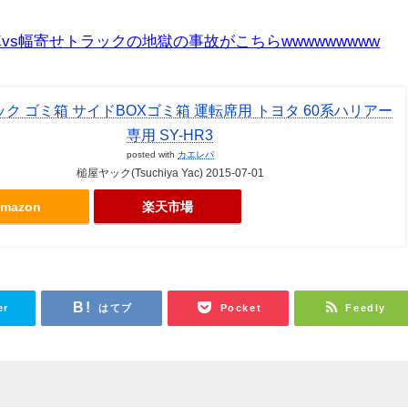
s幅寄せトラックの地獄の事故がこちらwwwwwwwww
ク ゴミ箱 サイドBOXゴミ箱 運転席用 トヨタ 60系ハリアー
専用 SY-HR3
posted with
カエレバ
槌屋ヤック(Tsuchiya Yac) 2015-07-01
mazon
楽天市場
er
はてブ
Pocket
Feedly