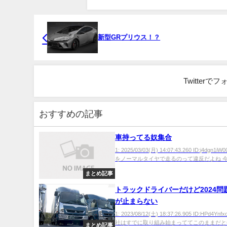
新型GRプリウス！？
Twitter
おすすめの記事
車持ってる奴集合
1: 2025/03/03(月) 14:07:43.260 ID:j4dgn1i
をノーマルタイヤで走るのって違反だよね 今.
まとめ記事
トラックドライバーだけど2024問
が止まらない
1: 2023/08/12(土) 18:37:26.905 ID:HPd4Y
社はすでに取り組み始まっててこのままだと年収
まとめ記事