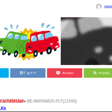
lvkbs
r
はてブ
Pocket
Feedly
D:Ie7dSHJa0
● BE:866556825-PLT(21500)
LXs