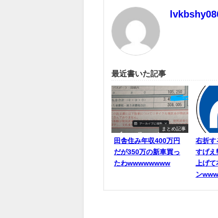
lvkbshy08
最近書いた記事
まとめ記事
田舎住み年収400万円
右折す
だが350万の新車買っ
すげえ
たわwwwwwwww
上げて
ンwww