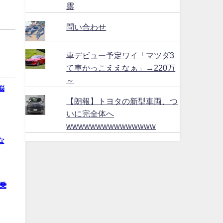
露
問い合わせ
車デビュー予定ワイ「マツダ3
て車かっこええなぁ」→220万
～
悩
【朗報】トヨタの新型車両、つ
いに完全体へ
wwwwwwwwwwwwwww
な
乗