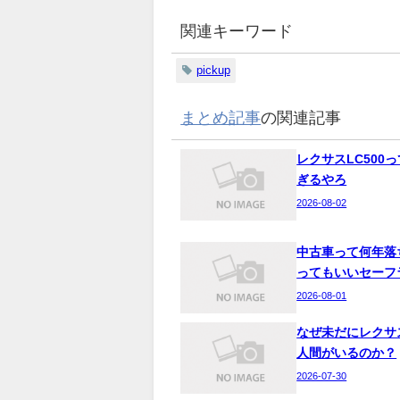
関連キーワード
pickup
まとめ記事
の関連記事
レクサスLC500
ぎるやろ
2026-08-02
中古車って何年落
ってもいいセーフ
2026-08-01
なぜ未だにレクサ
人間がいるのか？
2026-07-30