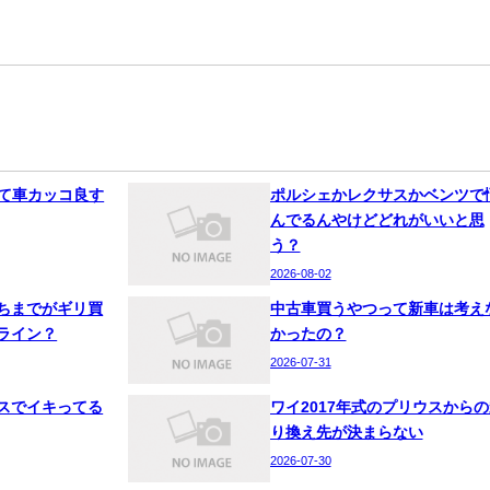
って車カッコ良す
ポルシェかレクサスかベンツで
んでるんやけどどれがいいと思
う？
2026-08-02
ちまでがギリ買
中古車買うやつって新車は考え
ライン？
かったの？
2026-07-31
スでイキってる
ワイ2017年式のプリウスからの
り換え先が決まらない
2026-07-30