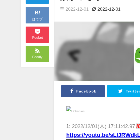
2022-12-01
2022-12-01
B!
はてブ
Pocket
Feedly
Facebook
Twitte
1:
2022/12/01(木) 17:11:42.97
I
https://youtu.be/sLlJRWdk