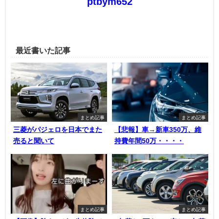
ptbym652
最近書いた記事
まとめ記事
まとめ記事
三菱がパジェロを日本でまた
【悲報】車→新車350万、維
売ると聞いて
持費年間50万・・・・
まとめ記事
まとめ記事