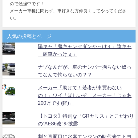
ので勉強中です！
メーカー車種に問わず、車好きな方仲良くしてやってくださ
い。
人気の投稿とページ
陽キャ「鬼キャンセダンかっけぇ」陰キャ
「痛車かっけぇ」
ナゾなんだが、車のナンバー拘らない奴っ
てなんで拘らないの？？
メーカー「助けて！若者が車買わない
の！」ワイ「ほしいぞ」メーカー「じゃあ
200万です(軽)」
【トヨタ】特別な「GRヤリス」とこだわり
の“AE86改”を披露
割と真面目に水素エンジンの時代来てトヨ