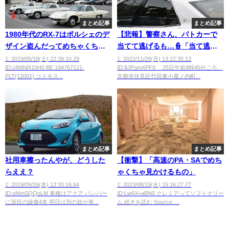
まとめ記事
まとめ記事
1980年代のRX-7はポルシェのデ
【悲報】警察さん、パトカーで
ザイン盗んだってめちゃくちゃ
当てて逃げるも…👮「当て逃げ
言われていたな
にはあたらない」
1: 2019/05/18(土) 22:39:10.29
1: 2022/11/28(月) 13:22:35.13
ID:c8MNR10H0 BE:194767121-
ID:8JPomXPF0 25日午前8時45分ごろ、
PLT(12001) コスモス...
京都市伏見区竹田東小屋ノ内町...
まとめ記事
まとめ記事
社用車擦ったんやが、どうした
【衝撃】「高速のPA・SAでめち
らええ？
ゃくちゃ見かけるもの」
1: 2019/09/26(木) 12:33:16.64
1: 2023/08/15(火) 15:16:27.77
ID:oMmSQQoLM 車種はアクア バンパー
ID:Lw6X+aBN0 クレミアってソフトクリー
に深目の線傷4本 明日は別の奴が車...
ム 続きを読む Source: ...