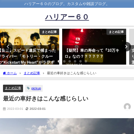
ハリアー６０のブログ。カスタムや雑談ブログ。
ハリアー６０
まとめ記事
まとめ記事
【疑問】車の寿命って『10万キ
女ドライバーってなんで強引に割
ロ』なの？？？？？？
り込んで進路妨害してくるような
運転のやつ多いの？？？
2024-04-24
2023-07-02
ホーム
まとめ記事
最近の車好きはこんな感じらしい
まとめ記事
pickup
最近の車好きはこんな感じらしい
2022-03-01
2022-03-01