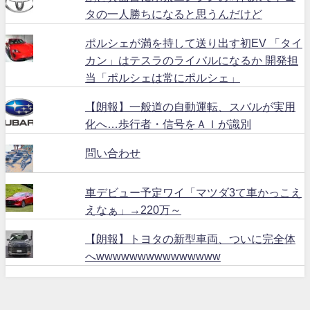
タの一人勝ちになると思うんだけど
ポルシェが満を持して送り出す初EV 「タイ
カン」はテスラのライバルになるか 開発担
当「ポルシェは常にポルシェ」
【朗報】一般道の自動運転、スバルが実用
化へ…歩行者・信号をＡＩが識別
問い合わせ
車デビュー予定ワイ「マツダ3て車かっこえ
えなぁ」→220万～
【朗報】トヨタの新型車両、ついに完全体
へwwwwwwwwwwwwwww