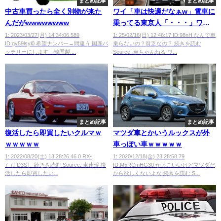
まとめ記事
まとめ記事
中古車買ったら全く別物が来た
ワイ「車は快適だなぁw」電車に
んだがwwwwwwww
乗ってる東京人「・・・」ワイ
「東京人さぁ・・・」
1: 2023/03/27(月) 14:34:06.589
1: 25/02/16(日) 12:46:17 ID:98nH なんで車
ID:gv59lsyl0 希望ナンバー→間違う 国産バ
乗らないの？貧乏なの？ 続きを読む
ッテリーにします→韓国製 ...
Source: 車ちゃんねる ワ...
まとめ記事
まとめ記事
復活したら即買したいクルマｗ
マツダ車とかいうルックスが外
ｗｗｗｗｗ
車っぽい車ｗｗｗｗｗ
1: 2022/08/20(土) 13:28:26.46 0 RX-
1: 2020/12/18(金) 23:28:58.79
7（FD3S） 続きを読む Source: 車速報 復
ID:M5RCmHG30 かっこいいけどマツダだ
活したら即買したい...
から欲しくないよな 続きを読む S...