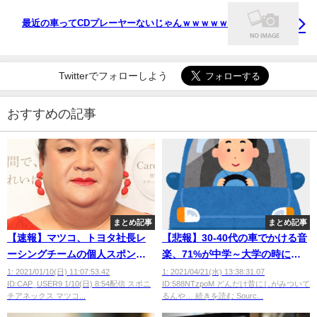
最近の車ってCDプレーヤーないじゃんｗｗｗｗｗ
Twitterでフォローしよう
おすすめの記事
まとめ記事
まとめ記事
【速報】マツコ、トヨタ社長レ
【悲報】30-40代の車でかける音
ーシングチームの個人スポンサ
楽、71%が中学～大学の時に聞
ーになるwwwwwwwwwww
いていた音楽と判明
1: 2021/01/10(日) 11:07:53.42
1: 2021/04/21(水) 13:38:31.07
ID:CAP_USER9 1/10(日) 8:54配信 スポニ
ID:588NTzpoM どんだけ昔にしがみついて
wwwwwwww
チアネックス マツコ...
るんや… 続きを読む Sourc...