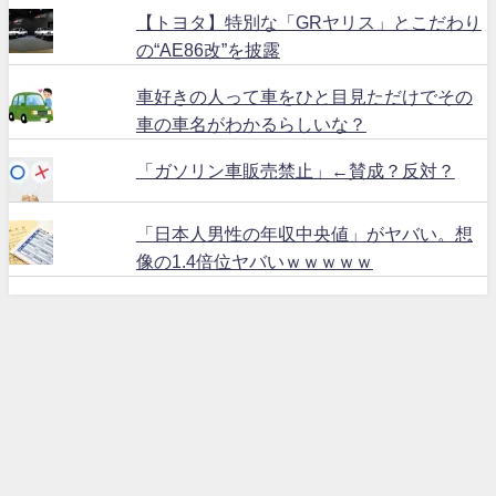
【トヨタ】特別な「GRヤリス」とこだわり
の“AE86改”を披露
車好きの人って車をひと目見ただけでその
車の車名がわかるらしいな？
「ガソリン車販売禁止」←賛成？反対？
「日本人男性の年収中央値」がヤバい。想
像の1.4倍位ヤバいｗｗｗｗｗ
ハリアー６０ All Rights Reserved.