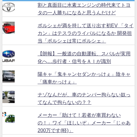
割と真面目に水素エンジンの時代来てトヨ
タの一人勝ちになると思うんだけど
ポルシェが満を持して送り出す初EV 「タイ
カン」はテスラのライバルになるか 開発担
当「ポルシェは常にポルシェ」
【朗報】一般道の自動運転、スバルが実用
化へ…歩行者・信号をＡＩが識別
陽キャ「鬼キャンセダンかっけぇ」陰キャ
「痛車かっけぇ」
ナゾなんだが、車のナンバー拘らない奴っ
てなんで拘らないの？？
メーカー「助けて！若者が車買わない
の！」ワイ「ほしいぞ」メーカー「じゃあ
200万です(軽)」