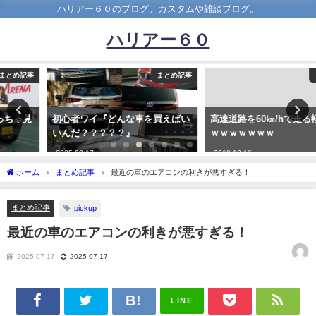
ハリアー６０のブログ。カスタムや雑談ブログ。
ハリアー６０
まとめ記事
まとめ記事
初心者ワイ『どんな車を買えばい
高速道路を60㎞/hで走る軽自動車
いんだ？？？？？』
ｗｗｗｗｗｗｗ
2025-03-17
2019-12-16
ホーム
まとめ記事
最近の車のエアコンの利きが悪すぎる！
まとめ記事
pickup
最近の車のエアコンの利きが悪すぎる！
2025-07-17
2025-07-17
LINE