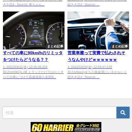
きを読む Source: 車ちゃん...
続きを読む Source: ...
まとめ記事
まとめ記事
すべての車に90km/hのリミッタ
営業車擦って実費で払わされそ
をつけたらどうなる？？
うなんやけどｗｗｗｗｗｗ
1: 2022/03/31(木) 10:35:36.203
1: 2022/03/25(金) 12:58:47.578
ID:Zmm5KQL+M トラックだけではなくす
ID:/Uv6se1yd ちな板金屋にいまからいく
べての車につけて高速道路も全部9...
続きを読む Source: ...