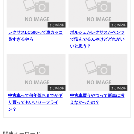
まとめ記事
まとめ記事
レクサスLC500って車カッコ
ポルシェかレクサスかベンツ
良すぎるやろ
で悩んでるんやけどどれがい
いと思う？
まとめ記事
まとめ記事
中古車って何年落ちまでがギ
中古車買うやつって新車は考
リ買ってもいいセーフライ
えなかったの？
ン？
関連キーワード