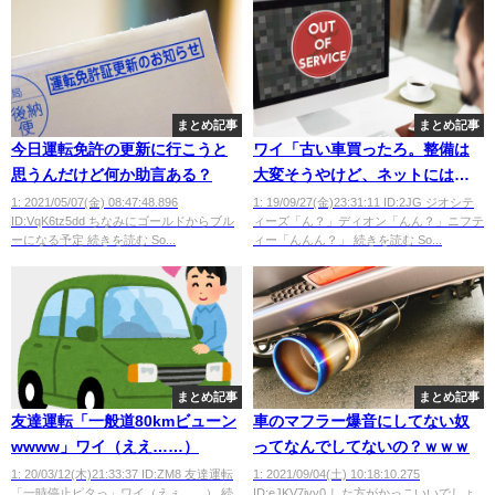
まとめ記事
まとめ記事
今日運転免許の更新に行こうと
ワイ「古い車買ったろ。整備は
思うんだけど何か助言ある？
大変そうやけど、ネットには先
人の知恵がいっぱいや」
1: 2021/05/07(金) 08:47:48.896
1: 19/09/27(金)23:31:11 ID:2JG ジオシテ
ID:VqK6tz5dd ちなみにゴールドからブル
ィーズ「ん？」ディオン「んん？」ニフテ
ーになる予定 続きを読む So...
ィー「んんん？」 続きを読む So...
まとめ記事
まとめ記事
友達運転「一般道80kmビューン
車のマフラー爆音にしてない奴
wwww」ワイ（ええ……）
ってなんでしてないの？ｗｗｗ
1: 20/03/12(木)21:33:37 ID:ZM8 友達運転
1: 2021/09/04(土) 10:18:10.275
「一時停止ピタっ」ワイ（えぇ……） 続
ID:eJKV7ivy0 した方がかっこいいでしょ