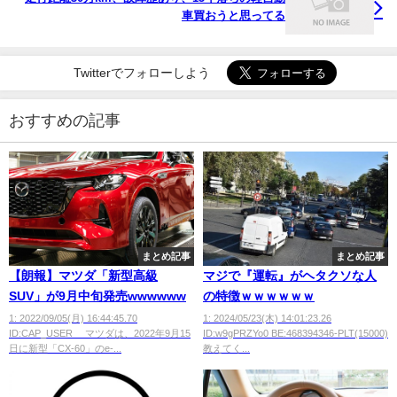
車買おうと思ってる
Twitterでフォローしよう
おすすめの記事
まとめ記事
まとめ記事
【朗報】マツダ「新型高級
マジで『運転』がヘタクソな人
SUV」が9月中旬発売wwwwww
の特徴ｗｗｗｗｗｗ
1: 2022/09/05(月) 16:44:45.70
1: 2024/05/23(木) 14:01:23.26
ID:CAP_USER マツダは、2022年9月15
ID:w9gPRZYo0 BE:468394346-PLT(15000)
日に新型「CX-60」のe-...
教えてく...