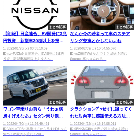
まとめ記事
まとめ記事
【朗報】日産連合、EV開発に3兆
なんか今の若者って車のステア
円投資 新型車30種以上を投入
リング交換とかしないよね
へ(方針)
1: 2022/01/25(火) 03:35:10.59
1: 2020/02/09(日) 10:34:55.070
ID:nz+FJZfq9 日産連合、EV開発に3兆円
ID:ysZ96ITWd なんで？？ 続きを読む
投資 新型車30種以上を投入へ...
Source: 車ちゃんねる ...
まとめ記事
まとめ記事
ワゴン車乗りお前ら「うわぁ横
クラクションﾌﾟｯせずに譲ってく
風すげえなあ」セダン乗り僕
れた対向車に感謝伝える方法
「え？横風とか全くわからんか
wwwwww
1: 2022/04/30(土) 11:26:49.491
1: 2023/04/22(土) 16:14:08.011
ID:VkKunTR3d 車降りてから風すげえって
ID:9EHKMCf9p 大声で叫ぶ 続きを読む
ったわw」
気づくw 続きを読む Sour...
Source: 車ちゃんねる ...