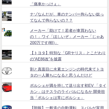
「痛車かっけぇ」
ナゾなんだが、車のナンバー拘らない奴っ
てなんで拘らないの？？
メーカー「助けて！若者が車買わない
の！」ワイ「ほしいぞ」メーカー「じゃあ
200万です(軽)」
【トヨタ】特別な「GRヤリス」とこだわり
の“AE86改”を披露
割と真面目に水素エンジンの時代来てトヨ
タの一人勝ちになると思うんだけど
ポルシェが満を持して送り出す初EV 「タイ
カン」はテスラのライバルになるか 開発担
当「ポルシェは常にポルシェ」
【朗報】一般道の自動運転、スバルが実用