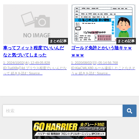
まとめ記事
まとめ記事
車ってフィット程度でいいんだ
ゴールド免許とかいう陰キャｗ
なと気づいてしまった
ｗｗｗ
1: 2024/10/02(水) 12:49:05.828
1: 2020/08/02(日) 05:14:56.768
ID:7udX8qT4d プリウス程度でいいんだな
ID:KlaCWLX80 ルール違反したことなさそ
って 続きを読む Source...
うｗ 続きを読む Source...