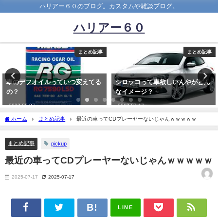
ハリアー６０のブログ。カスタムや雑談ブログ。
ハリアー６０
まとめ記事
まとめ記事
シロッコって車欲しいんやがどん
【悲報】コロナで仕事と恋人を失
なイメージ？
ったワイ、車までも失ってしまう
模様wwwwwwwwwwww
2019-07-17
2021-12-15
ホーム
まとめ記事
最近の車ってCDプレーヤーないじゃんｗｗｗｗｗ
まとめ記事
pickup
最近の車ってCDプレーヤーないじゃんｗｗｗｗｗ
2025-07-17
2025-07-17
LINE