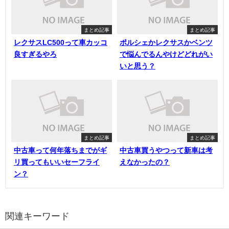
まとめ記事
まとめ記事
レクサスLC500って車カッコ
ポルシェかレクサスかベンツ
良すぎるやろ
で悩んでるんやけどどれがい
いと思う？
まとめ記事
まとめ記事
中古車って何年落ちまでがギ
中古車買うやつって新車は考
リ買ってもいいセーフライ
えなかったの？
ン？
関連キーワード