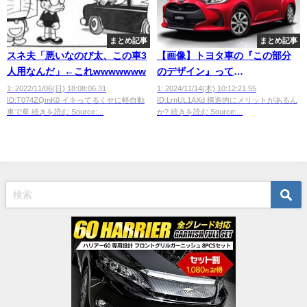
まとめ記事
まとめ記事
スネ夫「悪いなのび太、この車3
【画像】トヨタ車の『この部分
人用なんだ」←これwwwwwww
のデザイン』って
何？？？？？？
1: 2022/11/06(日) 18:08:06.31
1: 2024/11/14(木) 10:12:21.55
ID:T074ZQmK0 イキってるくせに軽自動
ID:LrnUL1AXd 構造的にメリットがあるん
車で草 続きを読む Source:...
か? 続きを読む Source:...