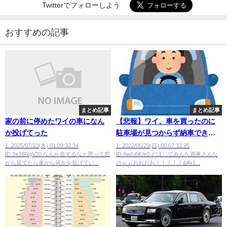
Twitterでフォローしよう
おすすめの記事
まとめ記事
まとめ記事
家の前に停めたワイの車になん
【悲報】ワイ、車を買ったのに
か投げてった
駐車場が見つからず納車できな
い😭
1: 2025/07/10(木) 01:09:32.34
1: 2022/05/29(日) 00:07:33.95
ID:3xJBNgV20 なんか音するなと思って窓
ID:Aw/u6K/e0 どぼじでみんな満車さんな
から見てたら車から何かを投げてい...
のぉぉおおおお！！！！！&#x1...