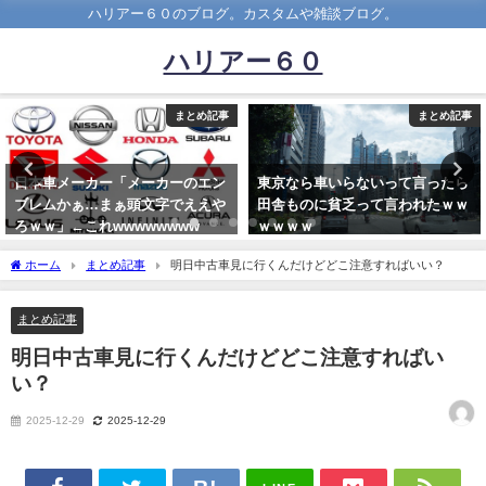
ハリアー６０のブログ。カスタムや雑談ブログ。
ハリアー６０
とめ記事
まとめ記事
ま
のエン
東京なら車いらないって言ったら
ベンツとレクサスってどっ
ええや
田舎ものに貧乏って言われたｗｗ
が高級？？
ww
ｗｗｗｗ
2020-03-03
2019-11-27
ホーム
まとめ記事
明日中古車見に行くんだけどどこ注意すればいい？
まとめ記事
明日中古車見に行くんだけどどこ注意すればい
い？
2025-12-29
2025-12-29