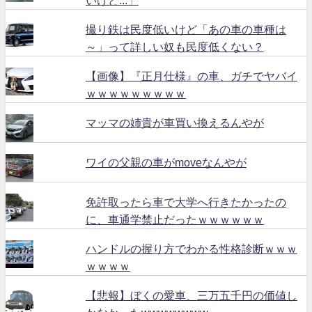
いけど...」
撮り鉄は民度低いけど「あの車の車種は
～」って詳しい奴も民度低くない？
【画像】『正月仕様』の車、ガチでヤバイ
ｗｗｗｗｗｗｗｗｗ
マッマの姉貴が車買い換えるんやが
ワイの父親の車がmoveなんやが
免許取ったら車で大学へ行きたかったの
に、車通学禁止だったｗｗｗｗｗｗ
ハンドルの握り方でわかる性格診断ｗｗｗ
ｗｗｗｗ
【悲報】ぼくの愛車、三万五千円の価値し