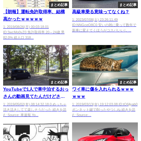
まとめ記事
まとめ記事
【朗報】運転免許取得率、結構
高級車乗る意味ってなくね？
高かったｗｗｗｗｗ
1: 2023/07/08(土) 23:26:11.49
ID:NNGceO8C0 安いの雑に乗って数年で
1: 2019/08/26(月) 00:03:18.01
新車に変えてくほうがコスパいいし ...
ID:3wcMo0vZ0 免許取得率 20～24歳 男
82.0% 総人口 318...
まとめ記事
まとめ記事
YouTubeで1人で車中泊するおっ
ワイ車に傷を入れられるｗｗｗ
さんの動画見てたんだけどさｗ
ｗｗｗ
ｗｗｗ
1: 2019/05/02(木) 08:14:32.18 0 めっちゃ
1: 2019/03/13(水) 19:12:03.08 ID:tO6jlyab0
活き活きしてて楽しそうだった 続きを読
ボンネット鍵で削ったやつしね 続きを読
む Source: 車速報 Yo...
む Source:...