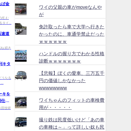
れば金
ワイの父親の車がmoveなんや
が
0EVE む
イ...
免許取ったら車で大学へ行きた
かったのに、車通学禁止だった
高速道
ｗｗｗｗｗｗ
0 死ね 続き
ハンドルの握り方でわかる性格
診断ｗｗｗｗｗｗｗ
利キタ
【悲報】ぼくの愛車、三万五千
p0 どうなる
円の価値しかなかった
..
wwwwwwww
ーキを
ワイちゃんのフィットの車検費
別仕様
用が・・・・・
U9 本田技研
撮り鉄は民度低いけど「あの車
の車種は～」って詳しい奴も民