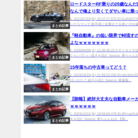
ロードスターRF乗りの29歳なん
なんで俺より安くてダサい車に乗
に彼女いて俺にはいないの？？
1: 2021/07/22(木) 20:37:27.675 ID:GxRXh
いだろマジで 助手席に女乗せてる車とすれ違う
まとめ記事
『軽自動車』の低い限界で峠流す
よなｗｗｗｗｗｗｗ
1: 2025/04/26(土) 11:36:36.22 0 すぐ
ぐらいでいい 続きを読む Source: 車ちゃんねる
まとめ記事
15年落ちの中古車ってどう？
1: 2019/10/15(火) 21:59:22.039 ID:o6s3s
ばいかな？ 続きを読む Source: 車速報...
まとめ記事
【朗報】絶対大丈夫な自動車メー
ｗｗｗｗｗｗ
1: 2023/12/21(木) 19:09:56.478 ID:4fY+u
きを読む Source: 車ちゃんねる 【朗...
まとめ記事