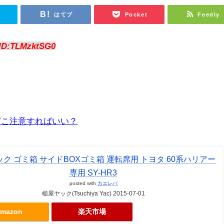
r
はてブ
Pocket
Feedly
ID:TLMzktSG0
どこ注意すればいい？
ク ゴミ箱 サイドBOXゴミ箱 運転席用 トヨタ 60系ハリアー
専用 SY-HR3
posted with
カエレバ
槌屋ヤック(Tsuchiya Yac) 2015-07-01
mazon
楽天市場