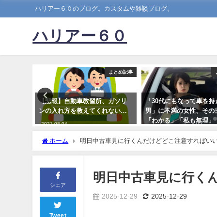
ハリアー６０のブログ。カスタムや雑談ブログ。
ハリアー６０
まとめ記事
まとめ記事
ゴミ車が
【悲報】自動車教習所、ガソリ
「30代にもなって車を持
適正車間
ンの入れ方を教えてくれない…
男」に不満の女性、その
ぎｗｗｗ
「わかる」「私も無理」
2021-08-04
ｗｗ
2022-12-19
ホーム
明日中古車見に行くんだけどどこ注意すればい
明日中古車見に行く
シェア
2025-12-29
2025-12-29
Tweet