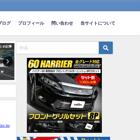
ブログ
プロフィール
問い合わせ
当サイトについて
とめ記事
まとめ記事
ま
車線に
【悲報】自動車評論家「アイオ
車の免許取るときに一番難
ｗｗ
ニック5凄すぎて日本メーカーの
ったこと教えてくれ
EVやばい」
wwwwwwwwwwwwwww
2022-02-19
2020-08-13
izu su