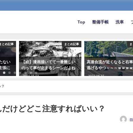
Top
整備手帳
洗車
まとめ記事
まとめ記事
ま
たない
【絵】漫画描いてて一番難しい
高速合流が近くなると右
主張に
のって車が止まるシーンだよね
逃げるやつ～～～ｗｗｗ
2019-05-03
2022-08-27
い？
んだけどどこ注意すればいい？
m