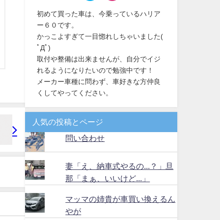
初めて買った車は、今乗っているハリア
ー６０です。
かっこよすぎて一目惚れしちゃいました(
ﾟДﾟ)
取付や整備は出来ませんが、自分でイジ
れるようになりたいので勉強中です！
メーカー車種に問わず、車好きな方仲良
くしてやってください。
人気の投稿とページ
問い合わせ
妻「え、納車式やるの...？」旦
那「まぁ、いいけど...」
マッマの姉貴が車買い換えるん
やが