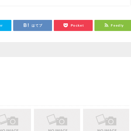
er
はてブ
Pocket
Feedly