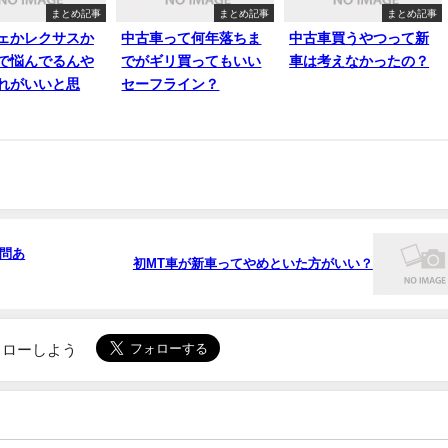
まとめ記事
まとめ記事
まとめ記事
ェかレクサスか
中古車って何年落ちま
中古車買うやつって新
で悩んでるんや
でがギリ買ってもいい
車は考えなかったの？
れがいいと思
セーフライン？
問あ
初MT車が新車ってやめといた方がいい？
でフォローしよう