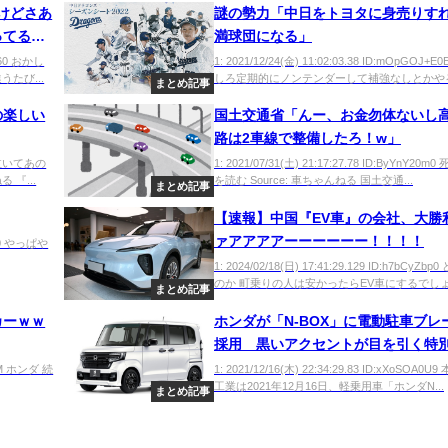
だけどさあ
謎の勢力「中日をトヨタに身売りす
ってる男
満球団になる」
T760 おかし
1: 2021/12/24(金) 11:02:03.38 ID:mOpGOJ+E
たび...
しろ定期的にノンテンダーして補強なしとかやるタ
まとめ記事
の楽しい
国土交通省「んー、お金勿体ないし
路は2車線で整備したろ！w」
タイヤ泣いてあの
1: 2021/07/31(土) 21:17:27.78 ID:ByYnY20m
 『...
を読む Source: 車ちゃんねる 国土交通...
まとめ記事
【速報】中国『EV車』の会社、大勝
ァアアアアーーーーーー！！！！
kx50 やっぱや
1: 2024/02/18(日) 17:41:29.129 ID:h7bCyZb
のか 町乗りの人は安かったらEV車にするでしょ.
まとめ記事
カーｗｗ
ホンダが「N-BOX」に電動駐車ブレ
採用 黒いアクセントが目を引く特
車も登場
aYLM ホンダ 続
1: 2021/12/16(木) 22:34:29.83 ID:xXoSOA0
工業は2021年12月16日、軽乗用車「ホンダN...
まとめ記事