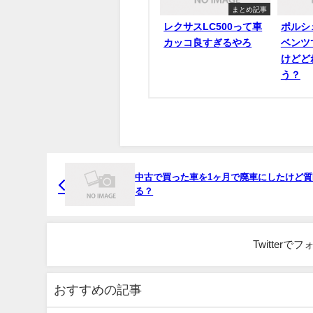
まとめ記事
レクサスLC500って車
ポルシ
カッコ良すぎるやろ
ベンツ
けどど
う？
中古で買った車を1ヶ月で廃車にしたけど質
る？
Twitter
おすすめの記事