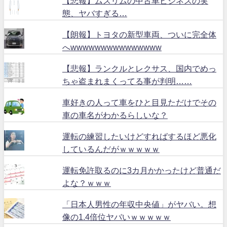
【悲報】ムスリムの中古車ビジネスの実
態、ヤバすぎる…
【朗報】トヨタの新型車両、ついに完全体
へwwwwwwwwwwwwwww
【悲報】ランクルとレクサス、国内でめっ
ちゃ盗まれまくってる事が判明……
車好きの人って車をひと目見ただけでその
車の車名がわかるらしいな？
運転の練習したいけどすればするほど悪化
しているんだがｗｗｗｗｗ
運転免許取るのに3カ月かかったけど普通だ
よな？ｗｗｗ
「日本人男性の年収中央値」がヤバい。想
像の1.4倍位ヤバいｗｗｗｗｗ