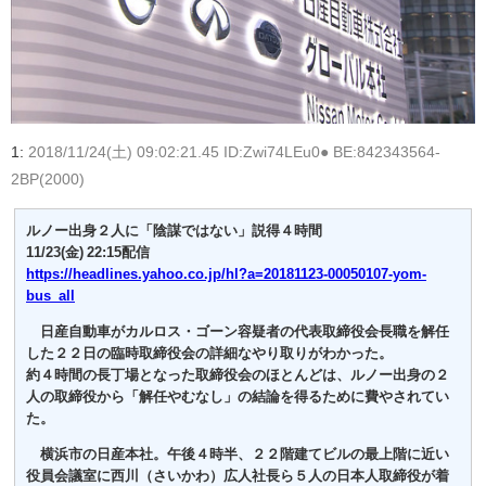
1:
2018/11/24(土) 09:02:21.45 ID:Zwi74LEu0● BE:842343564-
2BP(2000)
ルノー出身２人に「陰謀ではない」説得４時間
11/23(金) 22:15配信
https://headlines.yahoo.co.jp/hl?a=20181123-00050107-yom-
bus_all
日産自動車がカルロス・ゴーン容疑者の代表取締役会長職を解任
した２２日の臨時取締役会の詳細なやり取りがわかった。
約４時間の長丁場となった取締役会のほとんどは、ルノー出身の２
人の取締役から「解任やむなし」の結論を得るために費やされてい
た。
横浜市の日産本社。午後４時半、２２階建てビルの最上階に近い
役員会議室に西川（さいかわ）広人社長ら５人の日本人取締役が着