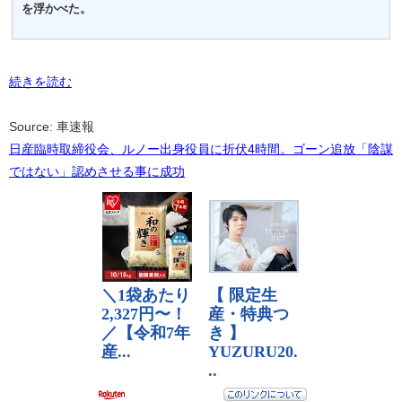
を浮かべた。
続きを読む
Source: 車速報
日産臨時取締役会、ルノー出身役員に折伏4時間。ゴーン追放「陰謀
ではない」認めさせる事に成功