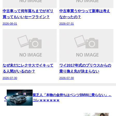
中古車って何年落ちまでがギリ
中古車買うやつって新車は考え
買ってもいいセーフライン？
なかったの？
2026-08-01
2026-07-31
なぜ未だにレクサスでイキって
ワイ2017年式のプリウスからの
る人間がいるのか？
乗り換え先が決まらない
2026-07-30
2026-07-30
貧乏人「本物の金持ちはベンツBMWに乗らない」←
コレｗｗｗｗｗｗ