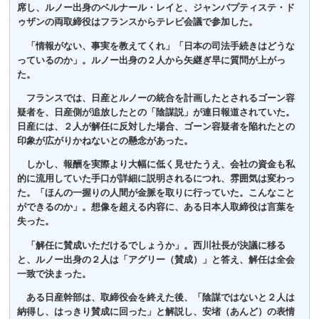
席し、ルノー出身のベルナール・レイと、ジャンバプティステ・ド
ゥザンの両取締役はフランスからテレビ会議で参加した。
「情報がない、事実を教えてくれ」「日本の司法手続きはどうな
っているのか」。ルノー出身の２人から矢継ぎ早に質問が上がっ
た。
フランスでは、日産とルノーの統合を計画したとされるゴーン容
疑者を、日産側が追放したとの「陰謀説」が連日報道されていた。
日産には、２人が解任に反対した場合、ゴーン容疑者を陥れたとの
印象が広がりかねないとの懸念があった。
しかし、報酬を実際より大幅に低く見せたうえ、会社の資金も私
的に流用していた手口が詳細に説明されるにつれ、雰囲気は変わっ
た。「ほんの一握りの人間が金脈を取りに行っていた。こんなこと
ができるのか」。想像を超える内容に、ある日本人取締役は言葉を
失った。
「解任に賛成いただけるでしょうか」。西川社長が決議に移る
と、ルノー出身の２人は「アグリー（賛成）」と答え、解任は全会
一致で決まった。
ある日産幹部は、取締役会を終えた後、「陰謀ではないと２人は
納得し、はっきり賛成に回った」と解説し、安堵（あんど）の表情