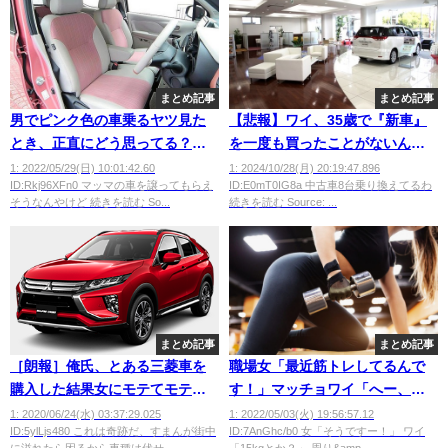
まとめ記事
まとめ記事
男でピンク色の車乗るヤツ見た
【悲報】ワイ、35歳で『新車』
とき、正直にどう思ってる？ｗ
を一度も買ったことがないんだ
ｗｗｗ
けどｗｗｗｗｗ
1: 2022/05/29(日) 10:01:42.60
1: 2024/10/28(月) 20:19:47.896
ID:Rkj96XFn0 マッマの車を譲ってもらえ
ID:E0mT0IG8a 中古車8台乗り換えてるわ
そうなんやけど 続きを読む So...
続きを読む Source: ...
まとめ記事
まとめ記事
［朗報］俺氏、とある三菱車を
職場女「最近筋トレしてるんで
購入した結果女にモテてモテて
す！」マッチョワイ「へー、偉
モテまくる
いやんダンベルとか？」→この
1: 2020/06/24(水) 03:37:29.025
1: 2022/05/03(火) 19:56:57.12
ID:5ylLjs480 これは奇跡だ、すまんが街中
ID:7AnGhc/b0 女「そうですー！」 ワイ
wwwwwwwwwwwwwww
あとｗｗｗｗｗｗ