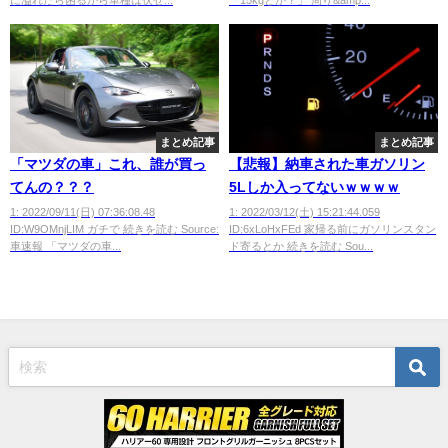
に溢れたら困るから車種は伏せ...
「15kgとか？」 周り&amp...
まとめ記事
まとめ記事
「マツダの車」これ、誰が買っ
【悲報】納車された車ガソリン
てんの？？？
5Lしか入ってないｗｗｗｗ
1: 2022/09/11(日) 07:36:08.48
1: 2022/03/12(土) 15:21:44.059
ID:W9OMnjLIM ガチで 続きを読む Source:
ID:6xLoHxFEd 家帰る前にガソリンスタン
車速報 「マツダの車...
ド寄るとか 続きを読む Sou...