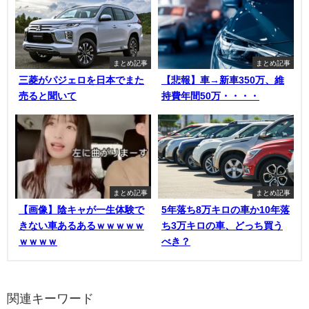
まとめ記事
まとめ記事
三菱がパジェロを日本でまた
【悲報】車→新車350万、維
売ると聞いて
持費年間50万・・・・
まとめ記事
まとめ記事
【画像】陰キャが一生体験で
5年落ち8万キロの車か10年落
きない車あるあるｗｗｗｗｗ
ち3万キロの車、どっち買う
ｗｗｗｗ
べき？
関連キーワード