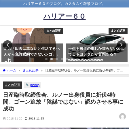
ハリアー６０のブログ。カスタムや雑談ブログ。
ハリアー６０
まとめ記事
まとめ記事
一生トヨタの車しか乗らない決め
土足厳禁の車にしてる人どう思
てるトヨヲタだが質問ある？
う？
wwwwwwwwwwww
2019-06-17
2018-12-02
ホーム
まとめ記事
日産臨時取締役会、ルノー出身役員に折伏4時間。ゴー
ン追放「陰謀ではない」認めさせる事に成功
まとめ記事
pickup
日産臨時取締役会、ルノー出身役員に折伏4時
間。ゴーン追放「陰謀ではない」認めさせる事に
成功
2018-11-25
2018-11-25