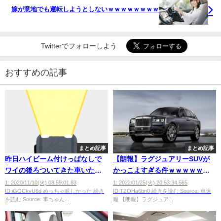
嫁が意地でも運転しようとしないｗｗｗｗｗｗｗｗ
Twitterでフォローしよう
おすすめの記事
まとめ記事
まとめ記事
昨日ハイビーム付けっぱなしで
【朗報】ラグジュアリーSUVが
ワイの後ろついてきた車いたん
かっこよすぎる件ｗｗｗｗｗｗ
だが煽りだよな？？？？
ｗ
1: 2020/11/10(火) 08:59:01.83
1: 2022/01/25(火) 20:53:34.565
ID:iGOCkvU6d めっちゃ眩しかった 続き
ID:TZOHa6bn0 続きを読む Source: 車速
を読む Source: 車ちゃん...
報 【朗報】ラグジュア...