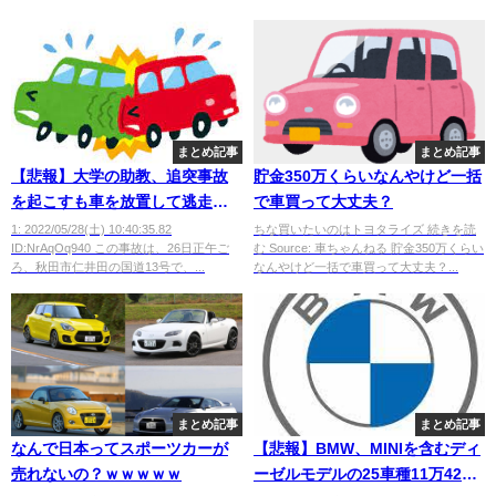
まとめ記事
まとめ記事
【悲報】大学の助教、追突事故
貯金350万くらいなんやけど一括
を起こすも車を放置して逃走、
で車買って大丈夫？
研究室で死亡
1: 2022/05/28(土) 10:40:35.82
ちな買いたいのはトヨタライズ 続きを読
ID:NrAqOq940 この事故は、26日正午ご
む Source: 車ちゃんねる 貯金350万くらい
ろ、秋田市仁井田の国道13号で、...
なんやけど一括で車買って大丈夫？...
まとめ記事
まとめ記事
なんで日本ってスポーツカーが
【悲報】BMW、MINIを含むディ
売れないの？ｗｗｗｗｗ
ーゼルモデルの25車種11万427