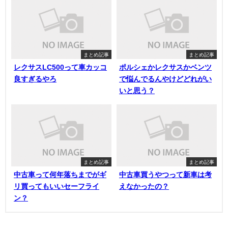
まとめ記事
まとめ記事
レクサスLC500って車カッコ
ポルシェかレクサスかベンツ
良すぎるやろ
で悩んでるんやけどどれがい
いと思う？
まとめ記事
まとめ記事
中古車って何年落ちまでがギ
中古車買うやつって新車は考
リ買ってもいいセーフライ
えなかったの？
ン？