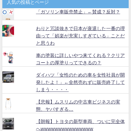
人気の投稿とページ
「ガソリン車販売禁止」←賛成？反対？
わりと冗談抜きで日本が衰退した一番の理
由って「娯楽が充実しすぎている」ことだ
と思うわ
車の塗装に詳しいやつ来てくれる？クリア
コートの厚塗りってできるの？
ダイハツ「女性のための車を女性社員が開
発したよ！」←全然売れずに販売終了して
しまう・・・・
【悲報】ムスリムの中古車ビジネスの実
態、ヤバすぎる…
【朗報】トヨタの新型車両、ついに完全体
へwwwwwwwwwwwwwww