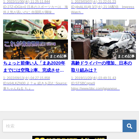
台をリコール インテークマニホ
1: 2022/11/30(水) 11:25:11.844
1: 2023/03/07(火) 21:22:01.23
ID:27Z+DGb+0 日本のスポーツカーは、海
ID:j4nALXUj9 3/7(火) 21:16配信 Impress
ールドが溶損し火災のおそれ
外人気が高いのに 自国民が興味...
Watch...
まとめ記事
まとめ記事
ちょっと前偉い人「まあ2020年
高齢ドライバーの増加、日本の
までには空飛ぶ車、完成させら
取り組みは？
れますかねｗ」←え？
1: 2022/09/13(火) 04:27:15.858
1: 2019/11/20(水) 03:49:31.43
ID:k64LKZN00 え？ｗ 続きを読む Source:
ID:STSBCqme9
車ちゃんねる ちょ...
https://www.bbc.com/japanese...