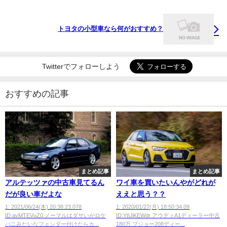
トヨタの小型車なら何がおすすめ？
Twitterでフォローしよう
おすすめの記事
まとめ記事
まとめ記事
アルテッツァの中古車見てるん
ワイ車を買いたいんやがどれが
だが良い車だよな
ええと思う？？
1: 2021/06/24(木) 20:38:23.078
1: 2020/01/27(月) 18:50:34.09
ID:avMTEVuZ0 ノーマルはダサいがロケ
ID:YtUiKEWdr アウディA1ディーラー中古
バニみたいなフェンダー付けたらカ...
180万 プジョー208ディー...