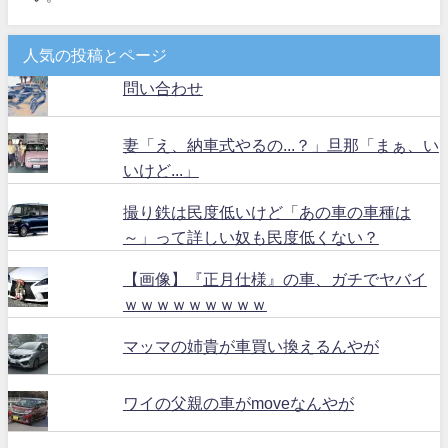
人気の投稿とページ
問い合わせ
妻「え、納車式やるの...？」旦那「まぁ、い
いけど...」
撮り鉄は民度低いけど「あの車の車種は
～」って詳しい奴も民度低くない？
【画像】『正月仕様』の車、ガチでヤバイ
ｗｗｗｗｗｗｗｗｗ
マッマの姉貴が車買い換えるんやが
ワイの父親の車がmoveなんやが