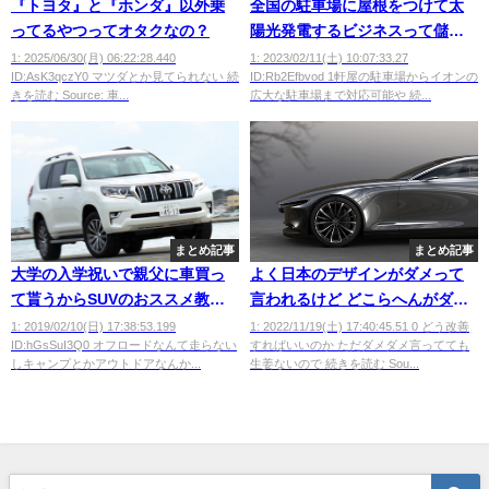
『トヨタ』と『ホンダ』以外乗
全国の駐車場に屋根をつけて太
ってるやつってオタクなの？
陽光発電するビジネスって儲か
るんじゃね？
1: 2025/06/30(月) 06:22:28.440
1: 2023/02/11(土) 10:07:33.27
ID:AsK3qczY0 マツダとか見てられない 続
ID:Rb2Efbvod 1軒屋の駐車場からイオンの
きを読む Source: 車...
広大な駐車場まで対応可能や 続...
まとめ記事
まとめ記事
大学の入学祝いで親父に車買っ
よく日本のデザインがダメって
て貰うからSUVのおススメ教え
言われるけど どこらへんがダメ
て！
なの？（特に車関係）
1: 2019/02/10(日) 17:38:53.199
1: 2022/11/19(土) 17:40:45.51 0 どう改善
ID:hGsSuI3Q0 オフロードなんて走らない
すればいいのか ただダメダメ言ってても
しキャンプとかアウトドアなんか...
生姜ないので 続きを読む Sou...