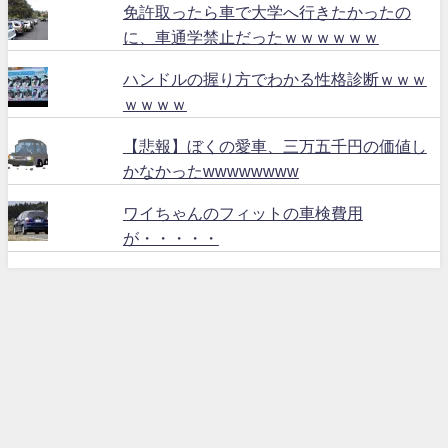
免許取ったら車で大学へ行きたかったの
に、車通学禁止だったｗｗｗｗｗｗ
ハンドルの握り方でわかる性格診断ｗｗｗ
ｗｗｗｗ
【悲報】ぼくの愛車、三万五千円の価値し
かなかったwwwwwwww
ワイちゃんのフィットの車検費用
が・・・・・
ハリアー６０ All Rights Reserved.