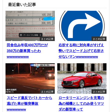
最近書いた記事
まとめ記事
まとめ記事
田舎住み年収400万円だが
右折する時に対向車がすげえ
350万の新車買ったわ
勢いでスピード上げて右折さ
wwwwwwww
せないマンwwwwwwww
まとめ記事
まとめ記事
スピード違反でパトカーから
ロータリーエンジンを充電の
逃げた車が衝突事故
為の補機としてのみ使うマツ
wwwwwww
ダの新型車って