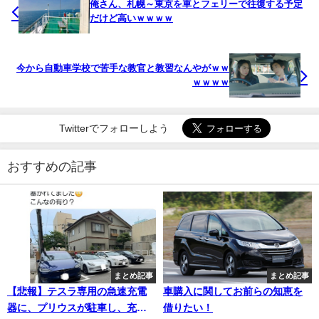
俺さん、札幌～東京を車とフェリーで往復する予定
だけど高いｗｗｗｗ
今から自動車学校で苦手な教官と教習なんやがｗｗ
ｗｗｗｗ
Twitterでフォローしよう
おすすめの記事
まとめ記事
まとめ記事
【悲報】テスラ専用の急速充電
車購入に関してお前らの知恵を
器に、プリウスが駐車し、充電
借りたい！