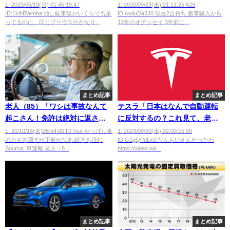
を阻止する斬新な嫌がらせが発
1: 2023/06/19(月) 01:45:19.47
1: 2020/09/23(水) 21:11:25.629
ID:1klhBWmha 他に駐車場がいくらでも余
ID:rwduDa3J0 現在2台持ち 新車購入から
生ｗ
ってるのに、同じプリウスがかなり...
13年のオデッセイ 3年前に...
まとめ記事
まとめ記事
老人（85）「ワシは事故なんて
テスラ「日本はなんで自動運転
起こさん！免許は絶対に返さん
に反対するの？これ見て、老人
ぞ！」←どう説得する？
より安全だよ」
1: 20/10/14(水)08:54:00 ID:Vux やっぱり車
1: 2023/09/20(水) 02:00:15.09
のカギを隠すが正解かなあ 続きを読む
ID:G1gQPdLx0 なんもいえんかったわ
Source: 車速報 老人（8...
https://video.twi...
まとめ記事
まとめ記事