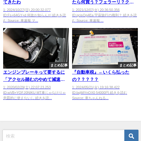
てきたわ
たら何買う？フェラーリ？クル
ーザー？競走馬？
1: 2024/10/27(日) 20:00:32.077
1: 2021/12/07(火) 20:36:50.356
ID:Fs+64GY+d 何故か知らんが 続きを読
ID:qcisOp4Ea 宇宙旅行の権利？ 続きを読
む Source: 車速報 マ...
む Source: 車速報 ...
まとめ記事
まとめ記事
エンジンブレーキって要するに
『自動車税』←いくら払った
「アクセル踏むのやめて減速」
の？？？？？
だろ？？
1: 2020/02/29(土) 22:07:23.253
1: 2024/05/21(火) 19:16:38.422
ID:wVB+YOFJ0NIKU MT車じゃなけりゃ
ID:bqWiYnOX0 54000円 続きを読む
意図的に使えないし 続きを読...
Source: 車ちゃんねる...