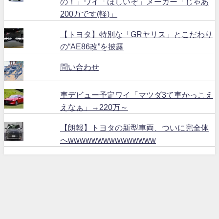
の！」ワイ「ほしいぞ」メーカー「じゃあ
200万です(軽)」
【トヨタ】特別な「GRヤリス」とこだわり
の“AE86改”を披露
問い合わせ
車デビュー予定ワイ「マツダ3て車かっこえ
えなぁ」→220万～
【朗報】トヨタの新型車両、ついに完全体
へwwwwwwwwwwwwwww