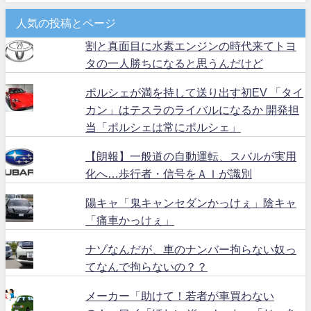
人気の投稿とページ
割と真面目に水素エンジンの時代来てトヨ
タの一人勝ちになると思うんだけど
ポルシェが満を持して送り出す初EV 「タイ
カン」はテスラのライバルになるか 開発担
当「ポルシェは常にポルシェ」
【朗報】一般道の自動運転、スバルが実用
化へ…歩行者・信号をＡＩが識別
陽キャ「鬼キャンセダンかっけぇ」陰キャ
「痛車かっけぇ」
ナゾなんだが、車のナンバー拘らない奴っ
てなんで拘らないの？？
メーカー「助けて！若者が車買わない