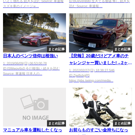
いよく壊れる 続きを読む Source: 車速報
ID:BUevenBd0 生きてる価値 無し 続きを
スズキ車のイメージｗ...
読む Source: 車速報 ...
まとめ記事
まとめ記事
日本人のベンツ信仰は根強い
【悲報】20歳だけどアメ車のチ
ャレンジャー買いました!→2ヶ月
1: 2019/06/09(日) 06:53:00.78
ID:ISWwov6s0 今だ根強い 続きを読む
後の姿がこちらwwwwwww
1: 2022/02/27(日) 18:38:27.546
Source: 車速報 日本人の...
ID:Zjw8sbgP0
https://pbs.twimg.com/media...
まとめ記事
まとめ記事
マニュアル車を運転したくなっ
お前らものすごい金持ちになっ