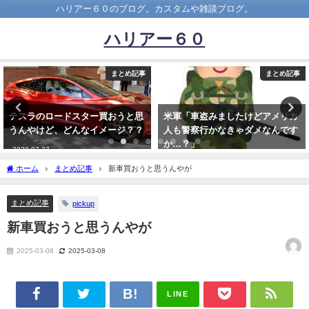
ハリアー６０のブログ。カスタムや雑談ブログ。
ハリアー６０
事
まとめ記事
まとめ記
米軍「車盗みましたけどアメリカ
【速報】歌手の橋幸夫さん 車の
人も警察行かなきゃダメなんです
転免許証を返納 80歳の誕生日を
か…？」
前に
2022-12-20
2023-03-09
ホーム
まとめ記事
新車買おうと思うんやが
まとめ記事
pickup
新車買おうと思うんやが
2025-03-08
2025-03-08
LINE