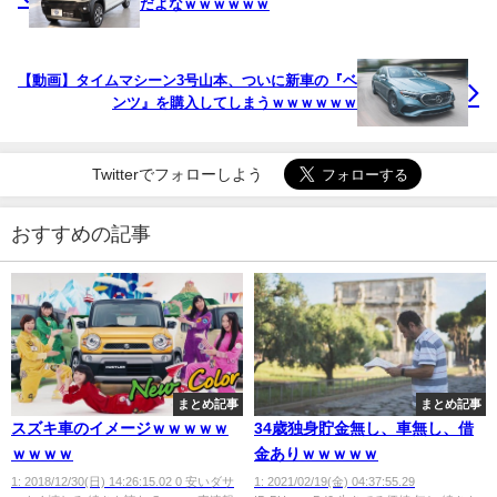
だよなｗｗｗｗｗｗ
【動画】タイムマシーン3号山本、ついに新車の『ベ
ンツ』を購入してしまうｗｗｗｗｗｗ
Twitterでフォローしよう
おすすめの記事
まとめ記事
まとめ記事
スズキ車のイメージｗｗｗｗｗ
34歳独身貯金無し、車無し、借
ｗｗｗｗ
金ありｗｗｗｗｗ
1: 2018/12/30(日) 14:26:15.02 0 安いダサ
1: 2021/02/19(金) 04:37:55.29