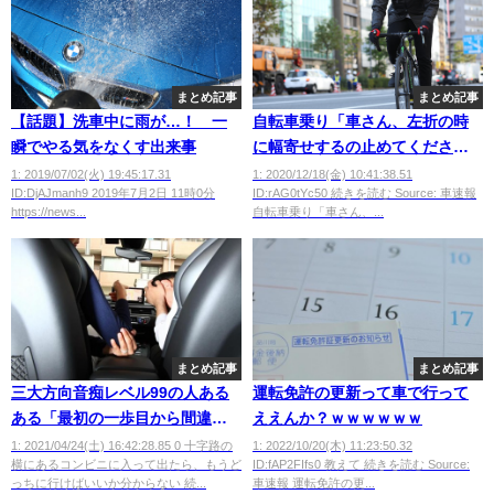
まとめ記事
まとめ記事
【話題】洗車中に雨が…！ 一
自転車乗り「車さん、左折の時
瞬でやる気をなくす出来事
に幅寄せするの止めてください
😭」
1: 2019/07/02(火) 19:45:17.31
1: 2020/12/18(金) 10:41:38.51
ID:DjAJmanh9 2019年7月2日 11時0分
ID:rAG0tYc50 続きを読む Source: 車速報
https://news...
自転車乗り「車さん、...
まとめ記事
まとめ記事
三大方向音痴レベル99の人ある
運転免許の更新って車で行って
ある「最初の一歩目から間違え
ええんか？ｗｗｗｗｗｗ
る」「カーナビに絶対的な信
1: 2021/04/24(土) 16:42:28.85 0 十字路の
1: 2022/10/20(木) 11:23:50.32
横にあるコンビニに入って出たら、もうど
ID:fAP2FIfs0 教えて 続きを読む Source:
頼」「立体駐車場から出れな
っちに行けばいいか分からない 続...
車速報 運転免許の更...
い」あと１つは？