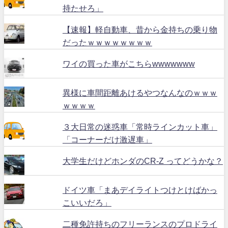
持たせろ」
【速報】軽自動車、昔から金持ちの乗り物
だったｗｗｗｗｗｗｗｗ
ワイの買った車がこちらwwwwwww
異様に車間距離あけるやつなんなのｗｗｗ
ｗｗｗｗ
３大日常の迷惑車「常時ラインカット車」
「コーナーだけ激遅車」
大学生だけどホンダのCR-Z ってどうかな？
ドイツ車「まあデイライトつけとけばかっ
こいいだろ」
二種免許持ちのフリーランスのプロドライ