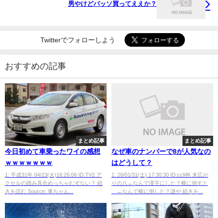
男やけどパッソ買ってええか？
Twitterでフォローしよう
おすすめの記事
まとめ記事
まとめ記事
今日初めて車乗ったワイの感想
なぜ車のナンバーで8が人気なの
ｗｗｗｗｗｗｗ
はどうして？
1: 平成31年 04/23(火)16:26:06 ID:TV2 ア
1: 26/01/31(土) 17:30:30 ID:ccMK 末広が
クセルの踏み具合めっちゃむずない？ 続
りの八←なんで漢字にした？横に倒すと
きを読む Source: 車ちゃん...
∞←なんで横に倒した？謎や 続きを...