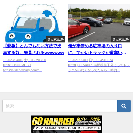
まとめ記事
まとめ記事
【悲報】とんでもない方法で洗
俺が車停める駐車場の入り口
車する奴、発見されるwwwwww
に、でかいトラックが道塞いで
るから一時的に別の駐車場の空
1: 2023/04/01(土) 10:27:03.50
1: 2021/05/09(日) 11:54:31.674
ID:3kGTtN+IMUSO
ID:YtQu0Fvm0 １時間後様子見にってトラ
いてる箇所に止めたんだが俺が
https://video.twimg.com/e...
ックがいなくなってたから一時的...
怒られたｗｗｗ