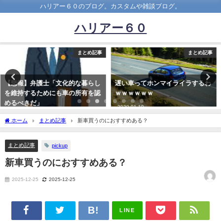
ハリアー６０のブログ。カスタムや雑談ブログ。
ハリアー６０
まとめ記事
まとめ記事
遅い車ってホンマイライラするわ
北海道住みだけど、マイナス10℃
ｗｗｗｗｗｗ
の中、河川敷でキャンプしたらヤ
バイかな？？
2020-01-10
2022-01-03
ホーム
まとめ記事
新車買うのにおすすめある？
まとめ記事
pickup
新車買うのにおすすめある？
2025-12-25
2025-12-25
LINE