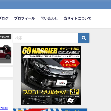
ブログ
プロフィール
問い合わせ
当サイトについて
とめ記事
まとめ記事
ま
車種を
【悲報】ワイ、嫁との討論に負
ドライブ女「なんか好きな
ｗ
けて『レクサス』を購入する事
流してよｗ」←これｗｗｗ
になった結果ｗｗｗｗｗｗ
2023-03-13
2024-06-23
izu su