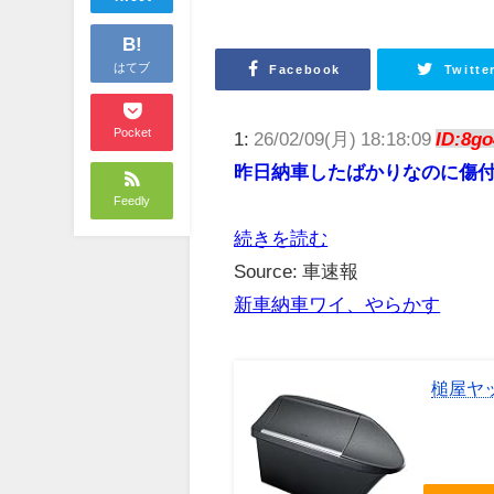
B!
はてブ
Facebook
Twitte
Pocket
1:
26/02/09(月) 18:18:09
ID:8go
昨日納車したばかりなのに傷
Feedly
続きを読む
Source: 車速報
新車納車ワイ、やらかす
槌屋ヤッ