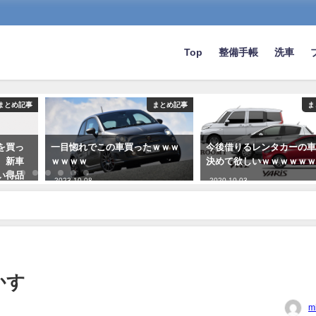
Top
整備手帳
洗車
まとめ記事
まとめ記事
ま
Oを買っ
一目惚れでこの車買ったｗｗｗ
今後借りるレンタカーの
ロ、新車
ｗｗｗｗ
決めて欲しいｗｗｗｗｗ
い得品
2023-10-08
2020-10-03
かす
m