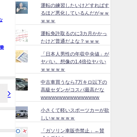
運転の練習したいけどすればす
るほど悪化しているんだがｗｗ
な
ｗｗｗ
運転免許取るのに3カ月かかっ
たけど普通だよな？ｗｗｗ
乗
「日本人男性の年収中央値」が
ヤバい。想像の1.4倍位ヤバい
ｗｗｗｗｗ
中古車買うなら7万キロ以下の
高級セダンがコスパ最高だな
wwwwwwwwwwwwwwww
小さくて軽いスポーツカーが欲
しいｗｗｗｗｗ
「ガソリン車販売禁止」←賛