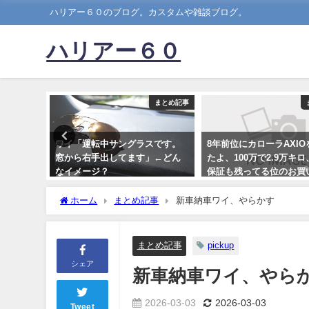
ハリアー６０のブログ。カスタムや雑談ブログ。
ハリアー６０
まとめ記事
まとめ記事
真の時ど
ワイ「運転中サングラスです。
8年前位にカローラAXI
窓から右手出してます」←どん
たよ、100万で2.9万キ
なイメージ？
保証も残ってる位のお買
だった
2021-06-30
ホーム
まとめ記事
新車納車ワイ、やらかす
2026-02-07
まとめ記事
pickup
シェア
新車納車ワイ、やら
2026-03-03
2026-03-03
Tweet