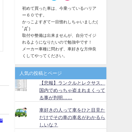
初めて買った車は、今乗っているハリア
ー６０です。
かっこよすぎて一目惚れしちゃいました(
ﾟДﾟ)
取付や整備は出来ませんが、自分でイジ
れるようになりたいので勉強中です！
メーカー車種に問わず、車好きな方仲良
くしてやってください。
人気の投稿とページ
【悲報】ランクルとレクサス、
国内でめっちゃ盗まれまくって
る事が判明……
車好きの人って車をひと目見た
だけでその車の車名がわかるら
悩
しいな？