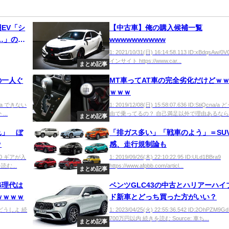
円EV「シ
【中古車】俺の購入候補一覧
…」の声
wwwwwwwwww
1: 2021/10/31(日) 16:14:58.113 ID:xBdqsAw/0
インサイト https://www.car...
まとめ記事
の一人ぐ
MT車ってAT車の完全劣化だけどｗ
ｗｗｗ
8fFa できない
1: 2019/12/08(日) 15:58:07.636 ID:StiQcna
..
由で乗ってるの？ 自己満足以外で理由あるなら..
まとめ記事
れ」 ぼ
「排ガス多い」「戦車のよう」＝SU
ｗ
感、走行規制論も
8dT0 ギアが入
1: 2019/09/26(木) 22:10:22.95 ID:ULd1BBra9
む...
https://www.afpbb.com/articl...
まとめ記事
修理代は
ベンツGLC43の中古とハリアーハイ
ｗｗｗｗ
ド新車とどっち買った方がいい？
zsd どうしよ 続
1: 2023/04/25(火) 22:55:36.542 ID:2OhPZM9
700万円以内 続きを読む Source: 車ち...
まとめ記事