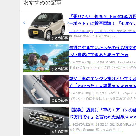
おすすめの記事
「乗りたい」何％？ トヨタ165万
ーポッド」に賛否両論！ 「せめて
も
1: 2021/01/20(水) 02:01:12.99 ID:tsewS2x/0●
BE:644423549-PLT(20999) sss...
まとめ記事
普通に生きていたらそのうち彼女
らい自然にできると思ってたｗ
1: 2022/07/03(日) 04:04:04.263 ID:mo8eO
まま27になっちゃった 普通じゃなかったのか .
まとめ記事
親父「車のエンジン掛けといてく
く「わかった」←結果ｗｗｗｗｗ
1: 2019/03/10(日) 15:13:10.052 ID:znCqe
っていたためにセル回したら壁に激突 続きを読
まとめ記事
【悲報】店員に『車のエアコンの
17万円です』と言われた結果ｗｗ
1: 2024/07/22(月) 19:32:14.392 ID:jJtVjF
きを読む Source: 車ちゃんねる 【...
まとめ記事