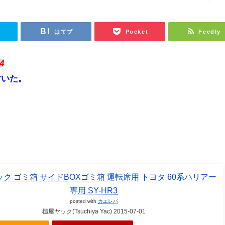
r
はてブ
Pocket
Feedly
4
付いた。
ク ゴミ箱 サイドBOXゴミ箱 運転席用 トヨタ 60系ハリアー
専用 SY-HR3
posted with
カエレバ
槌屋ヤック(Tsuchiya Yac) 2015-07-01