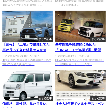
ID:vy4WfXZ60 自分のななめ前にいる車の
ID:lIxPhHLo9 6/13(火) 5:00配信 毎日新聞
前に入ろうとするなよ 減速して...
トヨタ自動車は...
まとめ記事
まとめ記事
【速報】『工場』で修理してた
基本性能を飛躍的に高めた
車が戻ってきた結果ｗｗｗｗ
「DNGA」モデル第1弾 新型
「ダイハツ・タント」発売
1: 2024/06/21(金) 18:10:21.067
1: 2019/07/09(火) 19:43:27.35
ID:jCzII9lP0 早速イオンの駐車場に止めて
ID:iwV9tV++9 ダイハツ工業は2019年7月9
寛いでる 続きを読む Sou...
日、軽乗用車「タント」をフ...
まとめ記事
まとめ記事
低価格、高性能、見た目良い、
社会人2年後でメルセデス・ベン