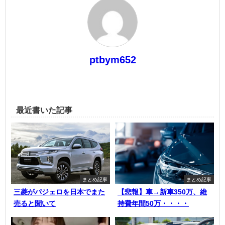
ptbym652
最近書いた記事
まとめ記事
まとめ記事
三菱がパジェロを日本でまた
【悲報】車→新車350万、維
売ると聞いて
持費年間50万・・・・