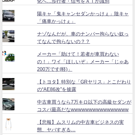
化へ…歩行者・信号をＡＩが識別
陽キャ「鬼キャンセダンかっけぇ」陰キャ
「痛車かっけぇ」
ナゾなんだが、車のナンバー拘らない奴っ
てなんで拘らないの？？
メーカー「助けて！若者が車買わない
の！」ワイ「ほしいぞ」メーカー「じゃあ
200万です(軽)」
【トヨタ】特別な「GRヤリス」とこだわり
の“AE86改”を披露
中古車買うなら7万キロ以下の高級セダンが
コスパ最高だなwwwwwwwwwwwwwwww
【悲報】ムスリムの中古車ビジネスの実
態、ヤバすぎる…