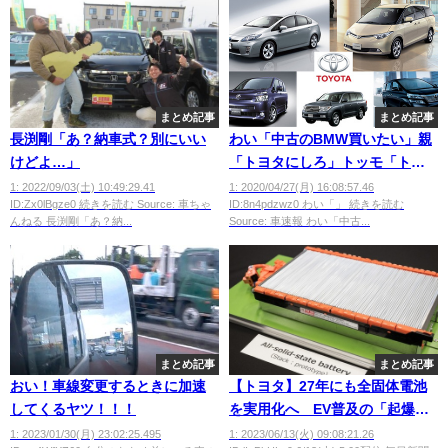
まとめ記事
まとめ記事
長渕剛「あ？納車式？別にいい
わい「中古のBMW買いたい」親
けどよ…」
「トヨタにしろ」トッモ「トヨ
タにしろ」親戚「トヨタにし
1: 2022/09/03(土) 10:49:29.41
1: 2020/04/27(月) 16:08:57.46
ID:Zx0lBgze0 続きを読む Source: 車ちゃ
ID:8n4pdzwz0 わい「」 続きを読む
ろ」
んねる 長渕剛「あ？納...
Source: 車速報 わい「中古...
まとめ記事
まとめ記事
おい！車線変更するときに加速
【トヨタ】27年にも全固体電池
してくるヤツ！！！
を実用化へ EV普及の「起爆
剤」
1: 2023/01/30(月) 23:02:25.495
1: 2023/06/13(火) 09:08:21.26