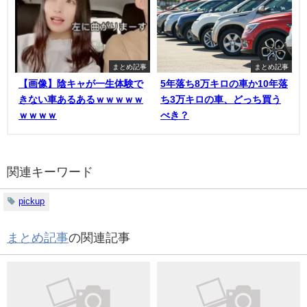
まとめ記事
まとめ記事
【画像】陰キャが一生体験で
5年落ち8万キロの車か10年落
きない車あるあるｗｗｗｗｗ
ち3万キロの車、どっち買う
ｗｗｗｗ
べき？
関連キーワード
pickup
まとめ記事
の関連記事