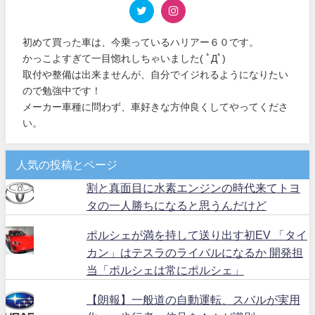
初めて買った車は、今乗っているハリアー６０です。
かっこよすぎて一目惚れしちゃいました( ﾟДﾟ)
取付や整備は出来ませんが、自分でイジれるようになりたい
ので勉強中です！
メーカー車種に問わず、車好きな方仲良くしてやってくださ
い。
人気の投稿とページ
割と真面目に水素エンジンの時代来てトヨ
タの一人勝ちになると思うんだけど
ポルシェが満を持して送り出す初EV 「タイ
カン」はテスラのライバルになるか 開発担
当「ポルシェは常にポルシェ」
【朗報】一般道の自動運転、スバルが実用