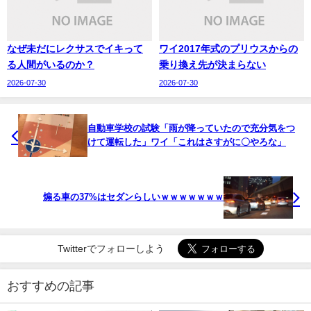
なぜ未だにレクサスでイキって
ワイ2017年式のプリウスからの
る人間がいるのか？
乗り換え先が決まらない
2026-07-30
2026-07-30
自動車学校の試験「雨が降っていたので充分気をつ
けて運転した」ワイ「これはさすがに〇やろな」
煽る車の37%はセダンらしいｗｗｗｗｗｗｗ
Twitterでフォローしよう
おすすめの記事