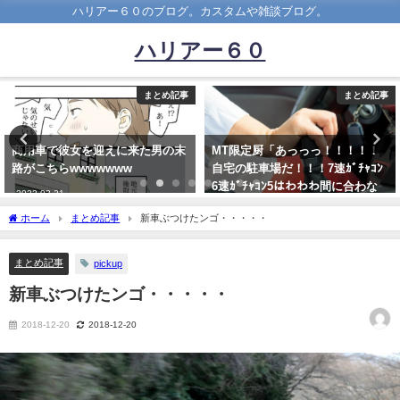
ハリアー６０のブログ。カスタムや雑談ブログ。
ハリアー６０
まとめ記事
まとめ記事
商用車で彼女を迎えに来た男の末
MT限定厨「あっっっ！！！！！
路がこちらwwwwwww
自宅の駐車場だ！！！7速ｶﾞﾁｬｺﾝ
6速ｶﾞﾁｬｺﾝ5はわわわ間に合わな
2022-03-21
いっっ！！！！！」ｶﾞﾁｮｰﾝ
ホーム
まとめ記事
新車ぶつけたンゴ・・・・・
2023-03-19
まとめ記事
pickup
新車ぶつけたンゴ・・・・・
2018-12-20
2018-12-20