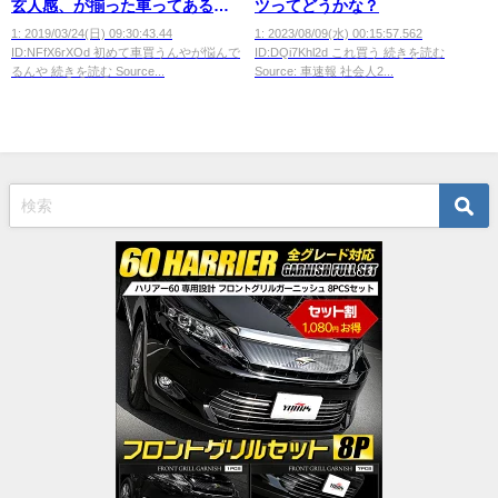
玄人感、が揃った車ってある
ツってどうかな？
か？
1: 2019/03/24(日) 09:30:43.44
1: 2023/08/09(水) 00:15:57.562
ID:NFfX6rXOd 初めて車買うんやが悩んで
ID:DQi7Khl2d これ買う 続きを読む
るんや 続きを読む Source...
Source: 車速報 社会人2...