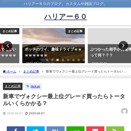
ハリアー６０のブログ。カスタムや雑談ブログ。
ハリアー６０
まとめ記事
まとめ記事
ボッチのワイ、趣味ドライブｗｗ
ぶつかった相手が高確率で死ぬ車
ｗｗｗｗｗｗ
って何？？？
2023-05-10
2020-10-11
ホーム
まとめ記事
新車でヴォクシー最上位グレード買ったらトータルいく
らかかる？
まとめ記事
pickup
新車でヴォクシー最上位グレード買ったらトータ
ルいくらかかる？
2026-06-07
2026-06-07