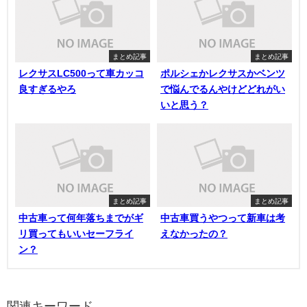
まとめ記事
まとめ記事
レクサスLC500って車カッコ
ポルシェかレクサスかベンツ
良すぎるやろ
で悩んでるんやけどどれがい
いと思う？
まとめ記事
まとめ記事
中古車って何年落ちまでがギ
中古車買うやつって新車は考
リ買ってもいいセーフライ
えなかったの？
ン？
関連キーワード