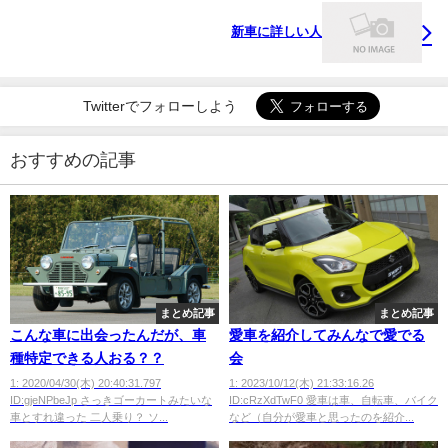
新車に詳しい人
Twitterでフォローしよう
おすすめの記事
まとめ記事
まとめ記事
こんな車に出会ったんだが、車
愛車を紹介してみんなで愛でる
種特定できる人おる？？
会
1: 2020/04/30(木) 20:40:31.797
1: 2023/10/12(木) 21:33:16.26
ID:gjeNPbeJp さっきゴーカートみたいな
ID:cRzXdTwF0 愛車は車、自転車、バイク
車とすれ違った 二人乗り？ ソ...
など（自分が愛車と思ったのを紹介...