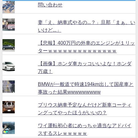
問い合わせ
妻「え、納車式やるの...？」旦那「まぁ、い
いけど...」
【悲報】400万円の外車のエンジンが１リッ
ターｗｗｗｗｗｗｗｗｗｗｗｗｗｗ
【画像】ホンダ車カッコいいよな！ホンダ
万歳！
BMWが一般道で時速194km出して国産車と
事故った結果wwwwwwwww
プリウス納車予定なんだけど新車コーティ
ングってやったほうがいいの？
ワイ運転初心者にめっちゃ適当なアドバイ
スするスレｗｗｗｗｗ