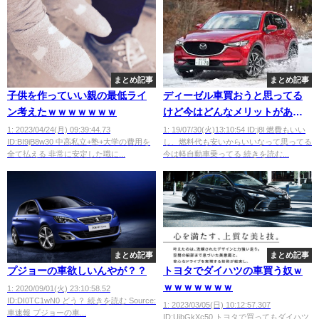
まとめ記事
まとめ記事
子供を作っていい親の最低ライ
ディーゼル車買おうと思ってる
ン考えたｗｗｗｗｗｗｗ
けど今はどんなメリットがある
の？
1: 2023/04/24(月) 09:39:44.73
1: 19/07/30(火)13:10:54 ID:j8l 燃費もいい
ID:BI9jB8w30 中高私立+塾+大学の費用を
し、燃料代も安いからいいなって思ってる
全て払える 非常に安定した職に...
今は軽自動車乗ってる 続きを読む...
まとめ記事
まとめ記事
プジョーの車欲しいんやが？？
トヨタでダイハツの車買う奴ｗ
ｗｗｗｗｗｗｗ
1: 2020/09/01(火) 23:10:58.52
ID:DI0TC1wN0 どう？ 続きを読む Source:
1: 2023/03/05(日) 10:12:57.307
車速報 プジョーの車...
ID:UjbGkXc50 トヨタで買ってもダイハツ