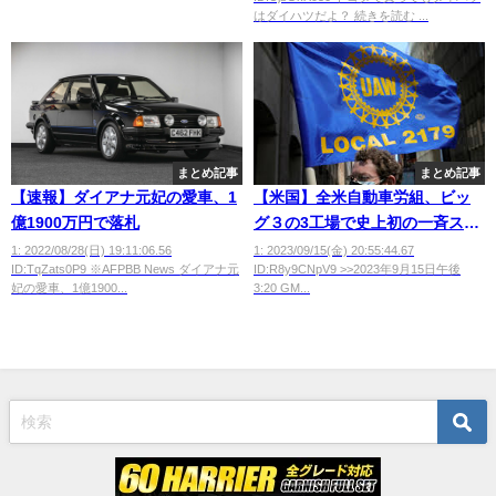
はダイハツだよ？ 続きを読む ...
まとめ記事
まとめ記事
【速報】ダイアナ元妃の愛車、1
【米国】全米自動車労組、ビッ
億1900万円で落札
グ３の3工場で史上初の一斉スト
入り
1: 2022/08/28(日) 19:11:06.56
1: 2023/09/15(金) 20:55:44.67
ID:TqZats0P9 ※AFPBB News ダイアナ元
ID:R8y9CNpV9 >>2023年9月15日午後
妃の愛車、1億1900...
3:20 GM...