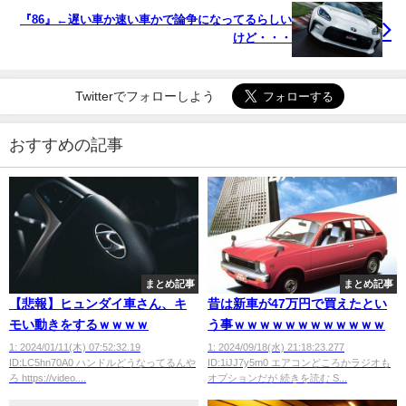
『86』←遅い車か速い車かで論争になってるらしい
けど・・・
Twitterでフォローしよう
おすすめの記事
まとめ記事
まとめ記事
【悲報】ヒュンダイ車さん、キ
昔は新車が47万円で買えたとい
モい動きをするｗｗｗｗ
う事ｗｗｗｗｗｗｗｗｗｗｗｗ
1: 2024/01/11(木) 07:52:32.19
1: 2024/09/18(水) 21:18:23.277
ID:LC5hn70A0 ハンドルどうなってるんや
ID:1iJJ7y5m0 エアコンどころかラジオも
ろ https://video....
オプションだが 続きを読む S...