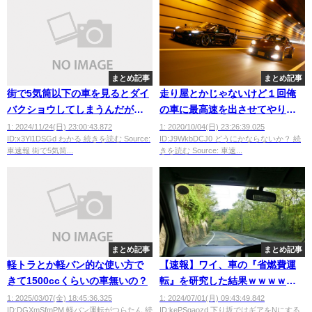
まとめ記事
まとめ記事
街で5気筒以下の車を見るとダイ
走り屋とかじゃないけど１回俺
バクショウしてしまうんだがｗ
の車に最高速を出させてやりた
ｗｗｗｗｗｗｗｗｗｗｗｗｗ
いｗｗｗｗｗｗ
1: 2024/11/24(日) 23:00:43.872
1: 2020/10/04(日) 23:26:39.025
ID:x3Yl1DSGd わかる 続きを読む Source:
ID:J9WkbDCJ0 どうにかならないか？ 続
車速報 街で5気筒...
きを読む Source: 車速...
まとめ記事
まとめ記事
軽トラとか軽バン的な使い方で
【速報】ワイ、車の『省燃費運
きて1500ccくらいの車無いの？
転』を研究した結果ｗｗｗｗｗ
ｗ
1: 2025/03/07(金) 18:45:36.325
1: 2024/07/01(月) 09:43:49.842
ID:DGXmSfmPM 軽バン運転がつらたん 続
ID:kePSgaozd 下り坂ではギアをNにする