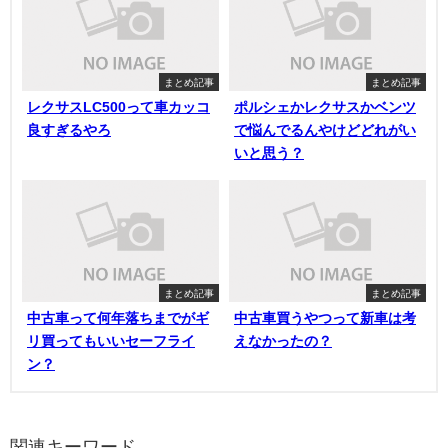
まとめ記事
まとめ記事
レクサスLC500って車カッコ
ポルシェかレクサスかベンツ
良すぎるやろ
で悩んでるんやけどどれがい
いと思う？
まとめ記事
まとめ記事
中古車って何年落ちまでがギ
中古車買うやつって新車は考
リ買ってもいいセーフライ
えなかったの？
ン？
関連キーワード