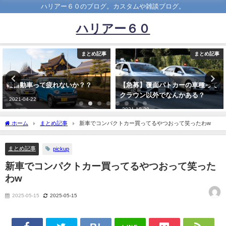
ハリアー６０のブログ。カスタムや雑談ブログ。
ハリアー６０
まとめ記事
まとめ記事
【急募】覆面パトカーの車種って
女の思う高級車「レクサス、ベン
クラウン以外でなんかある？
ツ、ランクル」 男の思う高級車
←なに？
2021-10-30
2021-01-10
ホーム
まとめ記事
新車でコンパクトカー買ってるやつおって笑ったわw
まとめ記事
pickup
新車でコンパクトカー買ってるやつおって笑った
わw
2025-05-15
2025-05-15