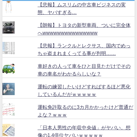
【悲報】ムスリムの中古車ビジネスの実
態、ヤバすぎる…
【朗報】トヨタの新型車両、ついに完全体
へwwwwwwwwwwwwwww
【悲報】ランクルとレクサス、国内でめっ
ちゃ盗まれまくってる事が判明……
車好きの人って車をひと目見ただけでその
車の車名がわかるらしいな？
運転の練習したいけどすればするほど悪化
しているんだがｗｗｗｗｗ
運転免許取るのに3カ月かかったけど普通だ
よな？ｗｗｗ
「日本人男性の年収中央値」がヤバい。想
像の1.4倍位ヤバいｗｗｗｗｗ