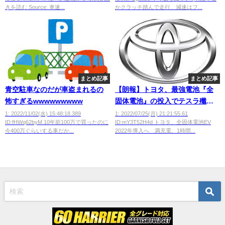
きを読む Source: 車速...
かクラッチ踏んで走行、減速はフ...
まとめ記事
まとめ記事
青空駐車なのだが車盗まれるの
【朗報】トヨタ、最強電池『全
怖すぎるwwwwwwwww
固体電池』の投入でテスラ殲滅
へ！
1: 2022/11/02(水) 15:48:18.389
1: 2022/07/25(月) 21:21:55.61
ID:fHWq62byM 10年前100万で買ったのに
ID:mY3T52H4d トヨタ、全固体電池EV
今400万ぐらいする車だか...
2022年導入へ 満充電、1時間...