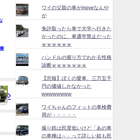
ワイの父親の車がmoveなんや
が
な
免許取ったら車で大学へ行きた
かったのに、車通学禁止だった
ｗｗｗｗｗｗ
乗
ハンドルの握り方でわかる性格
診断ｗｗｗｗｗｗｗ
【悲報】ぼくの愛車、三万五千
円の価値しかなかった
wwwwwwww
ワイちゃんのフィットの車検費
用が・・・・・
撮り鉄は民度低いけど「あの車
の車種は～」って詳しい奴も民