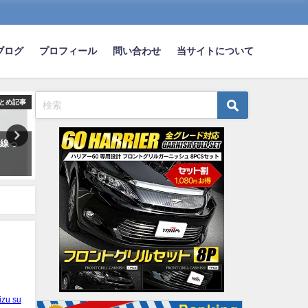
ブログ
プロフィール
問い合わせ
当サイトについて
とめ記事
まとめ記事
ま
車線っ
【悲報】トヨタのハリアーとか
日本車の中で最もかっこい
クラウンを買うやつｗｗｗｗｗ
ポーツカーが決定してしま
ｗ
wwwwwww
2025-05-23
2023-09-09
izu su