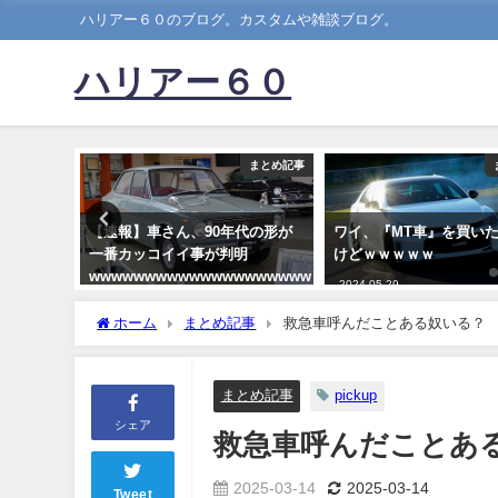
ハリアー６０のブログ。カスタムや雑談ブログ。
ハリアー６０
まとめ記事
まとめ記事
車で
【速報】車さん、90年代の形が
ワイ、『MT車』を買い
た結果ｗ
一番カッコイイ事が判明
けどｗｗｗｗｗ
wwwwwwwwwwwwwwwwwwww
2024-05-29
2018-12-25
ホーム
まとめ記事
救急車呼んだことある奴いる？
まとめ記事
pickup
シェア
救急車呼んだことあ
2025-03-14
2025-03-14
Tweet