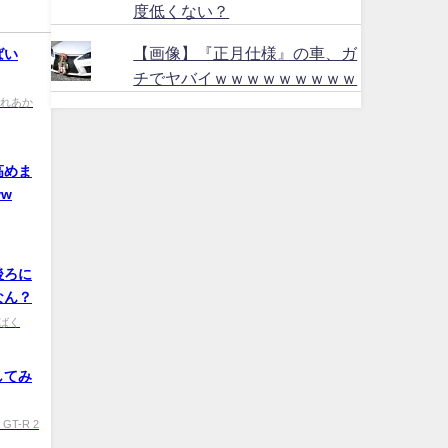
度低くない？
【画像】『正月仕様』の車、ガ
ばい
チでヤバイｗｗｗｗｗｗｗｗｗ
d これあか
高めま
ww
後ろに
なん？
 しばく
してみ
位、GT-R 2