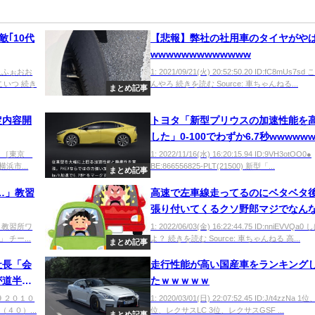
敵｢10代
【悲報】弊社の社用車のタイヤがや
wwwwwwwwwwwww
僕「成人ふぉおお
1: 2021/09/21(火) 20:52:50.20 ID:fC8mUs7s
いつ 続き
んやろ 続きを読む Source: 車ちゃんねる...
まとめ記事
定内容開
トヨタ「新型プリウスの加速性能を
した」0-100でわずか6.7秒wwwww
USER ［東京
1: 2022/11/16(水) 16:20:15.94 ID:9VH3otOO0●
浜市...
BE:866556825-PLT(21500) 新型「...
まとめ記事
…」教習
高速で左車線走ってるのにベタベタ
張り付いてくるクソ野郎マジでなん
450 教習所ワ
1: 2022/06/03(金) 16:22:44.75 ID:nniEVVQa0
チー...
よ？ 続きを読む Source: 車ちゃんねる 高...
まとめ記事
社長「会
走行性能が高い国産車をランキング
が道半
たｗｗｗｗｗ
罪
4yH9 ２０１０
1: 2020/03/01(日) 22:07:52.45 ID:J/t4zzNa 1
４０）...
位、レクサスLC 3位、レクサスGSF ...
まとめ記事