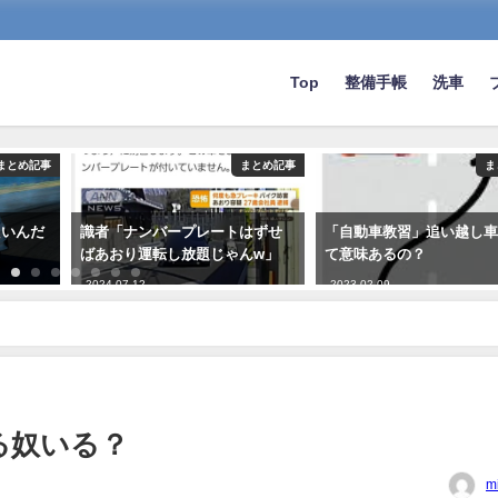
Top
整備手帳
洗車
まとめ記事
まとめ記事
ま
たいんだ
識者「ナンバープレートはずせ
「自動車教習」追い越し
ばあおり運転し放題じゃんw」
て意味あるの？
2024-07-12
2023-02-09
る奴いる？
m