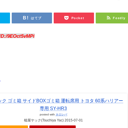
r
はてブ
Pocket
Feedly
ID:/9EOct5vMPi
？
ク ゴミ箱 サイドBOXゴミ箱 運転席用 トヨタ 60系ハリアー
専用 SY-HR3
posted with
カエレバ
槌屋ヤック(Tsuchiya Yac) 2015-07-01