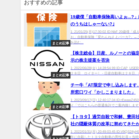
おすすめの記事
19歳僕「自動車保険高いよぉ...?」
のうちはしゃーない?｣
1: 21/01/25(月)17:30:02 ID:NbF 20歳
お」自動車保険「変わんねえよバーカ?」←こ
を読む...
まとめ記事
【株主総会】日産、ルノーとの協
示の株主提案を否決
1: 2022/06/28(火) 14:28:54.99 ID:CAP_
２８日 ロイター］ - 日産自動車は２８日、横
まとめ記事
チー牛「AT限定で申し込みします
所窓口ワイ「かしこまりました」
1: 2023/09/17(日) 12:40:17.04 ID:rEwawZ
イ「ではこちらの普通免許でご案内致します」 
まとめ記事
【トヨタ】過労自殺で和解、豊田
社の隠蔽体質の改革に努めてきた
ば 再発防止に努める」遺族に謝
1: 2022/01/31(月) 20:49:03.45 ID:V9QS2
年に自殺したトヨタ自動車の男性社員＝当時（
まとめ記事