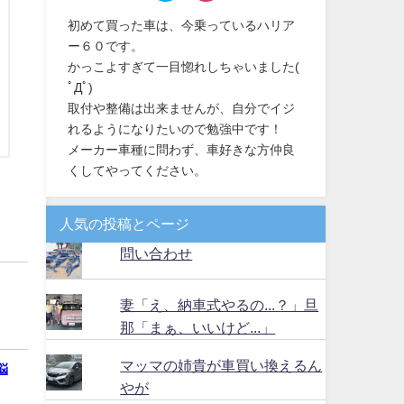
初めて買った車は、今乗っているハリア
ー６０です。
かっこよすぎて一目惚れしちゃいました(
ﾟДﾟ)
取付や整備は出来ませんが、自分でイジ
れるようになりたいので勉強中です！
メーカー車種に問わず、車好きな方仲良
くしてやってください。
人気の投稿とページ
問い合わせ
妻「え、納車式やるの...？」旦
那「まぁ、いいけど...」
マッマの姉貴が車買い換えるん
悩
やが