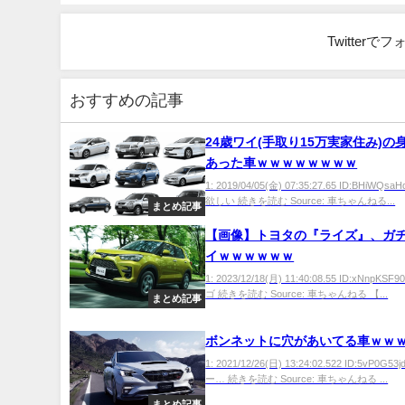
Twitter
おすすめの記事
24歳ワイ(手取り15万実家住み)の
あった車ｗｗｗｗｗｗｗｗ
1: 2019/04/05(金) 07:35:27.65 ID:BHiWQ
欲しい 続きを読む Source: 車ちゃんねる...
まとめ記事
【画像】トヨタの『ライズ』、ガ
イｗｗｗｗｗｗ
1: 2023/12/18(月) 11:40:08.55 ID:xNnpK
ゴ 続きを読む Source: 車ちゃんねる 【...
まとめ記事
ボンネットに穴があいてる車ｗｗ
1: 2021/12/26(日) 13:24:02.522 ID:5vP0G5
ー… 続きを読む Source: 車ちゃんねる ...
まとめ記事