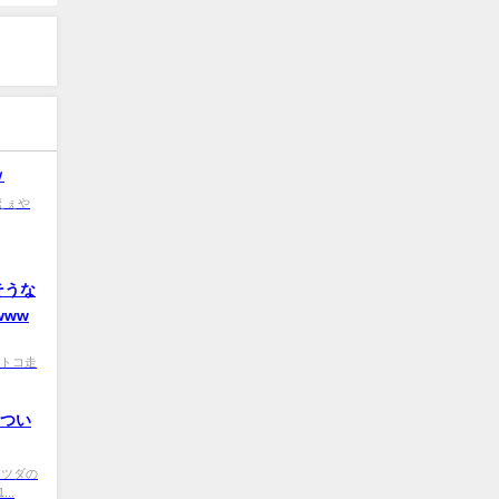
ｗ
0 えぇや
そうな
www
トコ走
 つい
9 マツダの
..