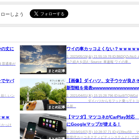
でフォローしよう
身の丈に
ワイの車カッコよくない？ｗｗｗｗ
1: 2023/05/19(金) 21:55:19.78 ID:B6DQZcNc
ろ? 続きを読む Source: 車速報 ワイの車...
saHd 普通車が
まとめ記事
チでヤバ
【画像】ダイハツ、女子ウケが良さ
新型軽を発表wwwwwwwwwwwww
SF90 欲しいン
1: 2021/04/01(木) 15:15:28.796 ID:bz8/TQWGd
ダイハツからモフッと乗ってトコ
る新...
まとめ記事
ｗｗｗ
【マツダ】マツコネがCarPlay対応
にGoogleマップが使える！
3jd かっけ
1: 2019/01/07(月) 10:28:37.71 ID:j/139nuS
新世代カーコネクティビティシステムとして201.
まとめ記事