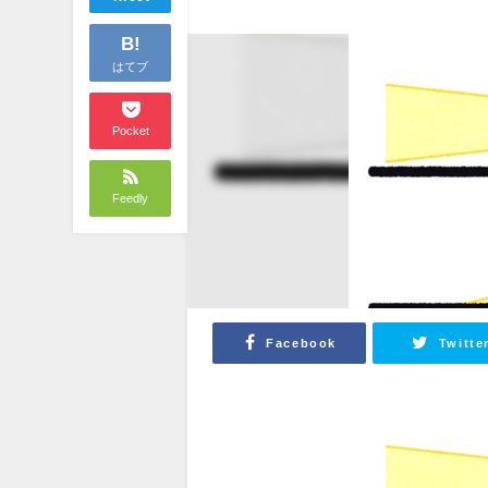
B!
はてブ
Pocket
Feedly
Facebook
Twitte