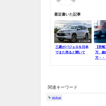
最近書いた記事
まとめ記事
三菱がパジェロを日本
【悲報
でまた売ると聞いて
万、維
万・・
関連キーワード
pickup