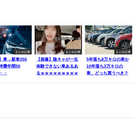
まとめ記事
まとめ記事
まとめ記事
】車→新車350
【画像】陰キャが一生
5年落ち8万キロの車か
持費年間50
体験できない車あるあ
10年落ち3万キロの
・・
るｗｗｗｗｗｗｗｗｗ
車、どっち買うべき？