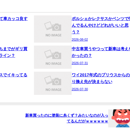
って車カッコ良す
ポルシェかレクサスかベンツで
んでるんやけどどれがいいと思
う？
2026-08-02
ちまでがギリ買
中古車買うやつって新車は考え
ライン？
かったの？
2026-07-31
スでイキってる
ワイ2017年式のプリウスからの
り換え先が決まらない
2026-07-30
新車買ったのに塗装に糸くず？みたいなのが入っ
てるんだがｗｗｗｗｗｗ