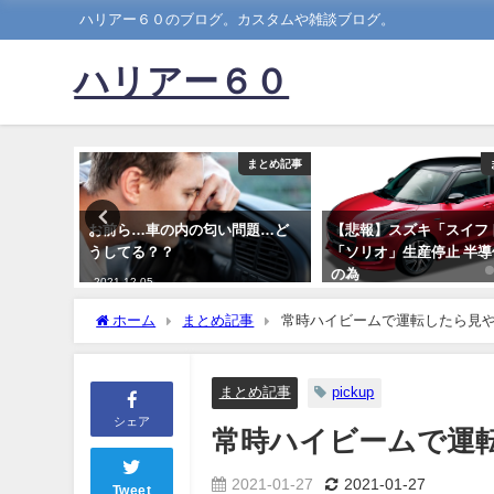
ハリアー６０のブログ。カスタムや雑談ブログ。
ハリアー６０
まとめ記事
まとめ記事
調子悪い
お前ら…車の内の匂い問題…ど
【悲報】スズキ「スイフ
がどこが
うしてる？？
「ソリオ」生産停止 半
の為
2021-12-05
2021-04-04
ホーム
まとめ記事
常時ハイビームで運転したら見
まとめ記事
pickup
シェア
常時ハイビームで運
2021-01-27
2021-01-27
Tweet