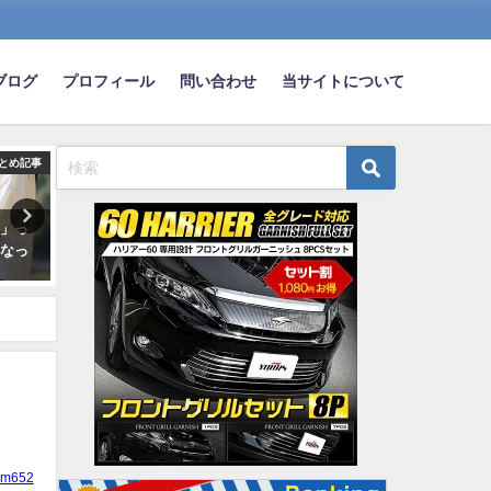
ブログ
プロフィール
問い合わせ
当サイトについて
とめ記事
まとめ記事
ま
き」っ
新車の軽自動車←コンパクトカ
前の車のブレーキランプ点
になっ
ーより高いんだけど・・・・
ないのに急に減速して車間
る現象wwww
2025-05-14
2023-06-08
ym652