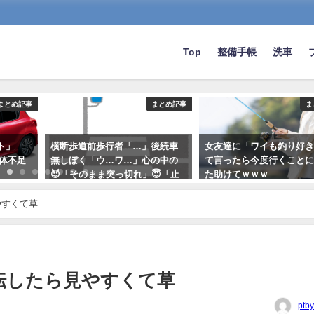
Top
整備手帳
洗車
まとめ記事
まとめ記事
ま
ト」
横断歩道前歩行者「…」後続車
女友達に「ワイも釣り好
導体不足
無しぼく「ウ…ワ…」心の中の
て言ったら今度行くこと
😈「そのまま突っ切れ」😇「止
た助けてｗｗｗ
まりなさい」
2022-05-31
やすくて草
2021-12-10
転したら見やすくて草
ptb