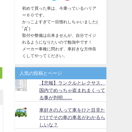
初めて買った車は、今乗っているハリア
ー６０です。
かっこよすぎて一目惚れしちゃいました(
ﾟДﾟ)
取付や整備は出来ませんが、自分でイジ
れるようになりたいので勉強中です！
メーカー車種に問わず、車好きな方仲良
くしてやってください。
人気の投稿とページ
【悲報】ランクルとレクサス、
国内でめっちゃ盗まれまくって
る事が判明……
車好きの人って車をひと目見た
だけでその車の車名がわかるら
しいな？