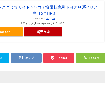
ク ゴミ箱 サイドBOXゴミ箱 運転席用 トヨタ 60系ハリアー
専用 SY-HR3
posted with
カエレバ
槌屋ヤック(Tsuchiya Yac) 2015-07-01
mazon
楽天市場
er
はてブ
Pocket
Feedly