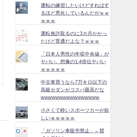
運転の練習したいけどすればす
るほど悪化しているんだがｗｗ
ｗｗｗ
運転免許取るのに3カ月かかっ
たけど普通だよな？ｗｗｗ
「日本人男性の年収中央値」が
ヤバい。想像の1.4倍位ヤバい
ｗｗｗｗｗ
中古車買うなら7万キロ以下の
高級セダンがコスパ最高だな
wwwwwwwwwwwwwwww
小さくて軽いスポーツカーが欲
しいｗｗｗｗｗ
「ガソリン車販売禁止」←賛