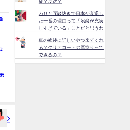
成？反対？
わりと冗談抜きで日本が衰退し
悩
た一番の理由って「娯楽が充実
しすぎている」ことだと思うわ
車の塗装に詳しいやつ来てくれ
る？クリアコートの厚塗りって
な
できるの？
乗