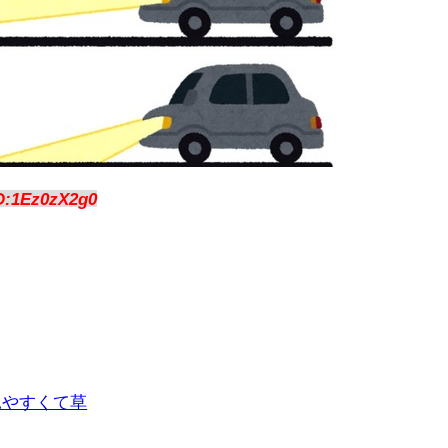
D:1Ez0zX2g0
見やすくて草