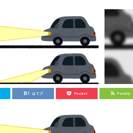
r
はてブ
Pocket
Feedly