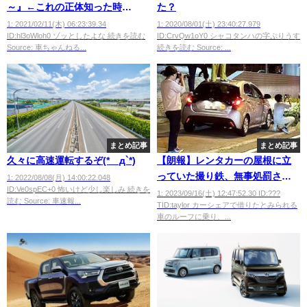
～』←これの正体知った時
た？
wwwwwwwwwwwwww
1: 2021/02/11(木) 06:23:39.34
1: 2020/08/01(土) 23:40:27.979
ID:hl3oWloh0 ゾッとしたよな 続きを読む
ID:CrvQw1oY0 シャコタンハの字ぷりうす
Source: 車ちゃんねる...
続きを読む Source: ...
まとめ記事
まとめ記事
久々に高速運転するぞ(*´д`*)
【朗報】レンタカーの屋根に立
っていた撮り鉄、無事処罰され
1: 2022/08/08(月) 14:00:22.048
ID:Ve0spEC+0 怖いけど少し楽しみ 続きを
る模様wwwwww
1: 2023/09/16(土) 12:47:52.30 ID:???
読む Source: 車速報...
TID:taylor カーシェアで借りたとみられる
車のルーフに乗り、...