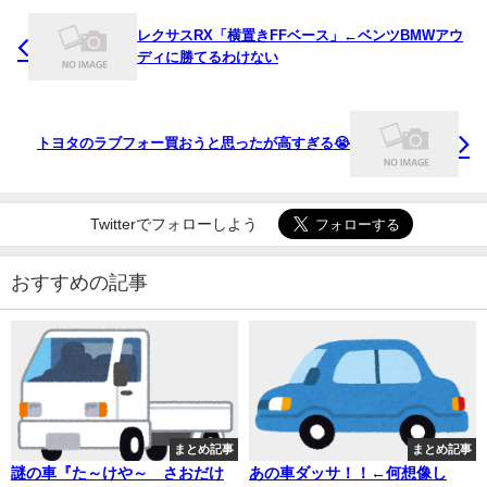
レクサスRX「横置きFFベース」←ベンツBMWアウ
ディに勝てるわけない
トヨタのラブフォー買おうと思ったが高すぎる😭
Twitterでフォローしよう
おすすめの記事
まとめ記事
まとめ記事
謎の車『た～けや～ さおだけ
あの車ダッサ！！←何想像し