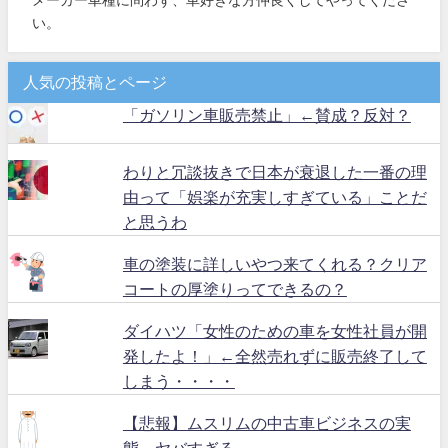
い。
人気の投稿とページ
「ガソリン車販売禁止」←賛成？反対？
わりと冗談抜きで日本が衰退した一番の理
由って「娯楽が充実しすぎている」ことだ
と思うわ
車の塗装に詳しいやつ来てくれる？クリア
コートの厚塗りってできるの？
ダイハツ「女性のための車を女性社員が開
発したよ！」←全然売れずに販売終了して
しまう・・・・
【悲報】ムスリムの中古車ビジネスの実
態、ヤバすぎる…