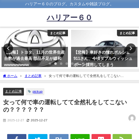
ハリアー６０のブログ。カスタムや雑談ブログ。
ハリアー６０
まとめ記事
まとめ記事
【悲報】車好きの憧れポルシェ
車の止まる気配が全然ない信号な
911さん、今頃ダブルウィッシュ
しの横断歩道でさ・・・・・
ボーン採用してしまう
2022-04-04
wwwwwwww
ホーム
まとめ記事
女って何で車の運転してて全然礼をしてこない
2022-05-08
の？？？？？？
まとめ記事
pickup
女って何で車の運転してて全然礼をしてこない
の？？？？？？
2025-12-27
2025-12-27