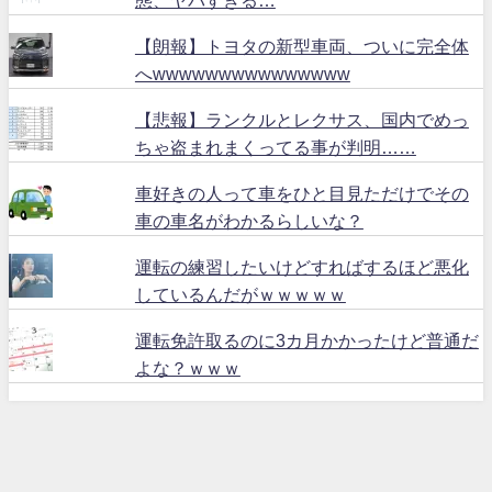
【朗報】トヨタの新型車両、ついに完全体
へwwwwwwwwwwwwwww
【悲報】ランクルとレクサス、国内でめっ
ちゃ盗まれまくってる事が判明……
車好きの人って車をひと目見ただけでその
車の車名がわかるらしいな？
運転の練習したいけどすればするほど悪化
しているんだがｗｗｗｗｗ
運転免許取るのに3カ月かかったけど普通だ
よな？ｗｗｗ