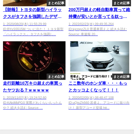
まとめ記事
まとめ記事
【朗報】トヨタの新型ハイラッ
200万円超えの軽自動車買って維
クスがタフさを強調したデザイ
持費が安いとか言ってる奴って
ンに刷新し大好評
アホなの？
1: 2020/08/20(木) 11:55:29.99
1: 2022/02/23(水) 09:49:35.264
ID:BYsSS515M ついに出た！ トヨタ新型
ID:kjzmpzZL0 普通車買えよ 続きを読む
wwwwwwwwwwwwww
「ハイラックス」 タフさを強調し...
Source: 車速報 20...
まとめ記事
まとめ記事
走行距離10万キロ超えの車買っ
ここ数年のホンダ車・・・もっ
たヤツおる？ｗｗｗｗｗ
とカッコよくなって！！！
1: 2019/11/07(木) 19:24:52.60
1: 2020/02/05(水) 08:48:47.108
ID:KAkiMbPG0 実際どれくらいもったん
ID:uQtsZh560 若者よ、アコードに振り向
や？ 続きを読む Source: ...
け！ 新型アコード登場 htt...