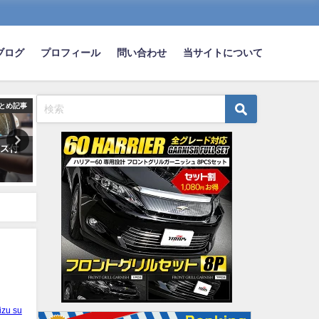
ブログ
プロフィール
問い合わせ
当サイトについて
とめ記事
まとめ記事
ま
キズ付
【悲報】ノーヘル自転車の女
【画像】MAZDAのロード
性、車にはねられて死亡
という車カッコいいよな？
wwwwwww
wwwwwwwwww
2023-04-04
2021-11-07
izu su