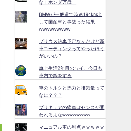
な！ホンダ万歳！
BMWが一般道で時速194km出
して国産車と事故った結果
wwwwwwwww
プリウス納車予定なんだけど新
車コーティングってやったほう
がいいの？
車上生活2年目のワイ、今日も
車内で鍋をする
車のトルクと馬力と排気量って
なに？？？
プリキュアの痛車はセンスが問
われるよなwwwwwwww
マニュアル車の利点ｗｗｗｗｗ