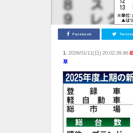
Facebook
Twitte
1:
2026/01/11(日) 20:02:39.86
I
草