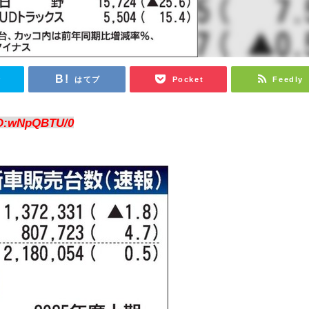
r
はてブ
Pocket
Feedly
D:wNpQBTU/0