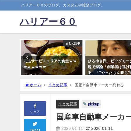
ハリアー６０のブログ。カスタムや雑談ブログ。
ハリアー６０
まとめ記事
まとめ記事
がｗｗｗ
高速サービスエリアの食堂ｗｗ
ひろゆき氏、ビッグモー
ｗｗｗｗｗｗ
題で持論「創業者は逃げ
る」「“やったもん勝ち”
2019-02-12
今の日本」
ホーム
まとめ記事
国産車自動車メーカー終わる
2023-07-31
まとめ記事
pickup
シェア
国産車自動車メーカ
2026-01-11
2026-01-11
Tweet