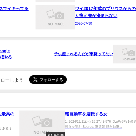
スでイキってる
ワイ2017年式のプリウスからの
り換え先が決まらない
2026-07-30
gle
子供産まれるんだが車持ってない
覇権やろ
でフォローしよう
生最高の
軽自動車を運転する女
1: 2024/12/11(水) 18:27:49.876 ID:qPv8Pz1
続きを読む Source: 車速報 軽自動車...
AFnd ある？
まとめ記事