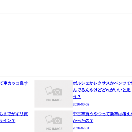
って車カッコ良す
ポルシェかレクサスかベンツで
んでるんやけどどれがいいと思
う？
2026-08-02
ちまでがギリ買
中古車買うやつって新車は考え
ライン？
かったの？
2026-07-31