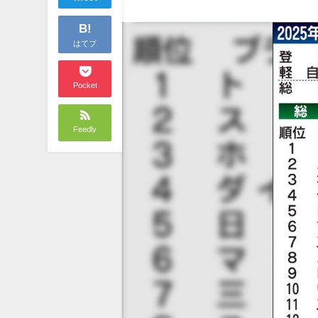
B!
はてブ
Pocket
Feedly