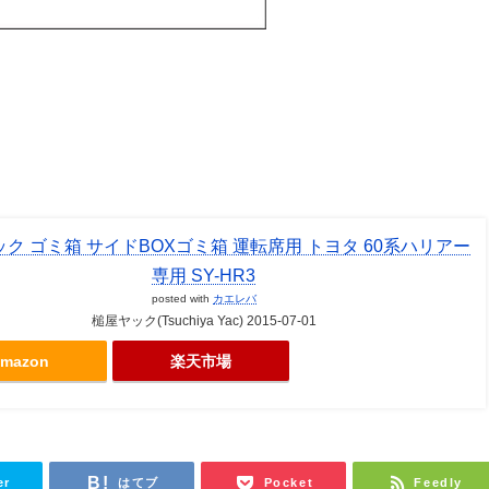
ク ゴミ箱 サイドBOXゴミ箱 運転席用 トヨタ 60系ハリアー
専用 SY-HR3
posted with
カエレバ
槌屋ヤック(Tsuchiya Yac) 2015-07-01
mazon
楽天市場
er
はてブ
Pocket
Feedly