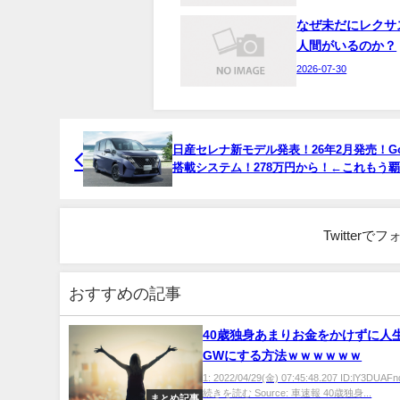
なぜ未だにレクサ
人間がいるのか？
2026-07-30
日産セレナ新モデル発表！26年2月発売！Goo
搭載システム！278万円から！←これもう
Twitter
おすすめの記事
40歳独身あまりお金をかけずに人
GWにする方法ｗｗｗｗｗｗ
1: 2022/04/29(金) 07:45:48.207 ID:lY3DU
続きを読む Source: 車速報 40歳独身...
まとめ記事