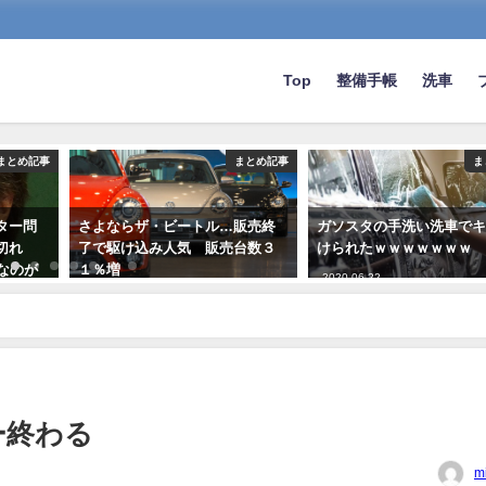
Top
整備手帳
洗車
まとめ記事
まとめ記事
ま
ター問
さよならザ・ビートル…販売終
ガソスタの手洗い洗車で
切れ
了で駆け込み人気 販売台数３
けられたｗｗｗｗｗｗｗ
なのが
１％増
2020-06-22
2019-08-08
ー終わる
m