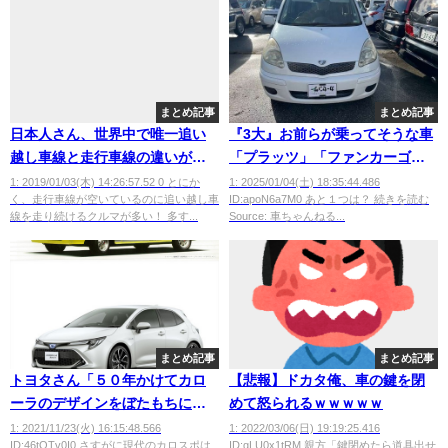
まとめ記事
まとめ記事
日本人さん、世界中で唯一追い
『3大』お前らが乗ってそうな車
越し車線と走行車線の違いが理
「プラッツ」「ファンカーゴ」
解できてない民族だった
←あと1つは何？？？？？
1: 2019/01/03(木) 14:26:57.52 0 とにか
1: 2025/01/04(土) 18:35:44.486
く、走行車線が空いているのに追い越し車
ID:apoN6a7M0 あと１つは？ 続きを読む
wwwwwwwwwwwwwww
線を走り続けるクルマが多い！ 多す...
Source: 車ちゃんねる...
まとめ記事
まとめ記事
トヨタさん「５０年かけてカロ
【悲報】ドカタ俺、車の鍵を閉
ーラのデザインをぼたもちに近
めて怒られるｗｗｗｗｗ
づけました」
1: 2021/11/23(火) 16:15:48.566
1: 2022/03/06(日) 19:19:25.416
ID:46tOTv0I0 さすがに現代のカロスポは
ID:gLU0x1tRM 親方「鍵閉めたら道具出せ