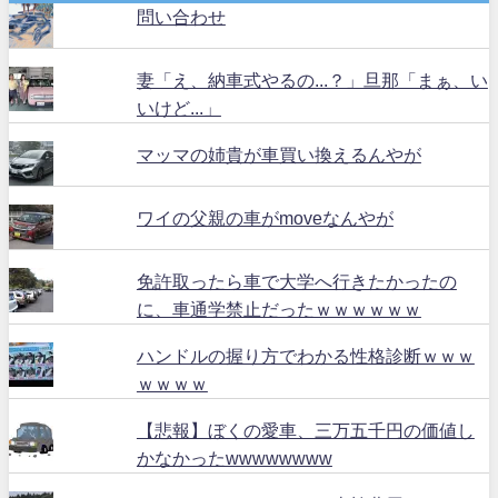
問い合わせ
妻「え、納車式やるの...？」旦那「まぁ、い
いけど...」
マッマの姉貴が車買い換えるんやが
ワイの父親の車がmoveなんやが
免許取ったら車で大学へ行きたかったの
に、車通学禁止だったｗｗｗｗｗｗ
ハンドルの握り方でわかる性格診断ｗｗｗ
ｗｗｗｗ
【悲報】ぼくの愛車、三万五千円の価値し
かなかったwwwwwwww