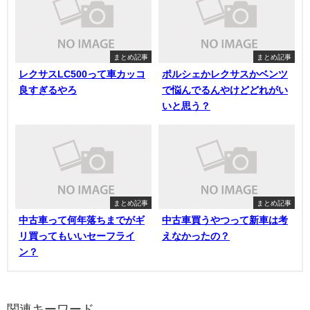
まとめ記事
まとめ記事
レクサスLC500って車カッコ
ポルシェかレクサスかベンツ
良すぎるやろ
で悩んでるんやけどどれがい
いと思う？
まとめ記事
まとめ記事
中古車って何年落ちまでがギ
中古車買うやつって新車は考
リ買ってもいいセーフライ
えなかったの？
ン？
関連キーワード