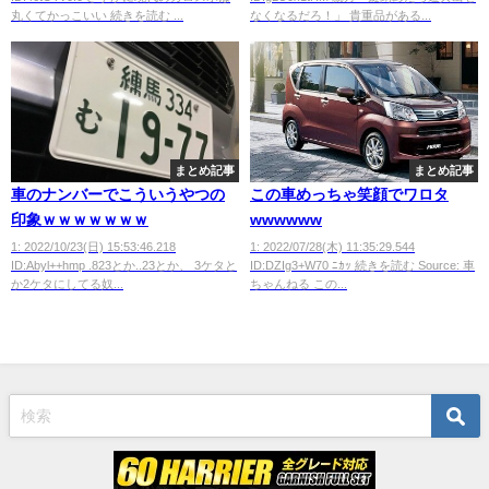
丸くてかっこいい 続きを読む ...
なくなるだろ！」 貴重品がある...
まとめ記事
まとめ記事
車のナンバーでこういうやつの
この車めっちゃ笑顔でワロタ
印象ｗｗｗｗｗｗｗ
wwwwww
1: 2022/10/23(日) 15:53:46.218
1: 2022/07/28(木) 11:35:29.544
ID:Abyl++hmp .823とか..23とか、 3ケタと
ID:DZIg3+W70 ﾆｶｯ 続きを読む Source: 車
か2ケタにしてる奴...
ちゃんねる この...