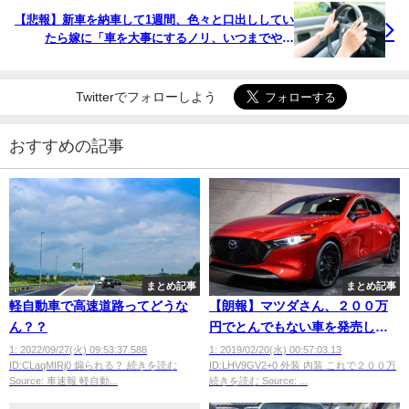
【悲報】新車を納車して1週間、色々と口出ししてい
たら嫁に「車を大事にするノリ、いつまでやる
ん？」と言われてしまうｗｗｗｗｗｗ
Twitterでフォローしよう
おすすめの記事
まとめ記事
まとめ記事
軽自動車で高速道路ってどうな
【朗報】マツダさん、２００万
ん？？
円でとんでもない車を発売して
しまうwwwwwwwwwwwww
1: 2022/09/27(火) 09:53:37.588
1: 2019/02/20(水) 00:57:03.13
ID:CLaqMIRj0 煽られる？ 続きを読む
ID:LHV9GV2+0 外装 内装 これで２００万
Source: 車速報 軽自動...
続きを読む Source: ...