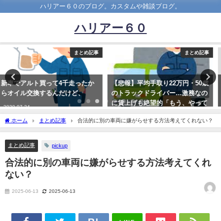
ハリアー６０のブログ。カスタムや雑談ブログ。
ハリアー６０
まとめ記事
まとめ記事
【悲報】平均手取り22万円・50歳
車ヲタ「車はやっぱFRじゃない
のトラックドライバー…激務なの
と走りがー」 俺「へー、ドリフ
に賃上げも絶望的「もう、やって
トでもするの？」
られない」
2021-08-06
ホーム
まとめ記事
合法的に別の車両に嫌がらせする方法考えてくれない？
2023-02-02
まとめ記事
pickup
合法的に別の車両に嫌がらせする方法考えてくれ
ない？
2025-06-13
2025-06-13