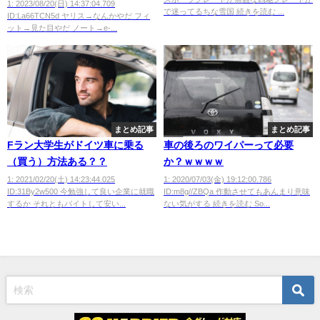
1: 2023/08/20(日) 14:37:04.709
で迷ってるちな雪国 続きを読む ...
ID:La66TCN5d ヤリス→なんかやだ フィ
ット→見た目やだ ノート→e-...
まとめ記事
まとめ記事
Fラン大学生がドイツ車に乗る
車の後ろのワイパーって必要
（買う）方法ある？？
か？ｗｗｗｗ
1: 2021/02/20(土) 14:23:44.025
1: 2020/07/03(金) 19:12:00.786
ID:31By2w500 今勉強して良い企業に就職
ID:m8g//ZBQa 作動させてもあんまり意味
するか それともバイトして安い...
ない気がする 続きを読む So...