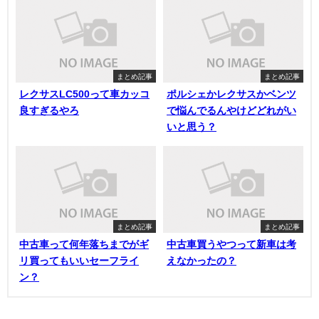
まとめ記事
まとめ記事
レクサスLC500って車カッコ
ポルシェかレクサスかベンツ
良すぎるやろ
で悩んでるんやけどどれがい
いと思う？
まとめ記事
まとめ記事
中古車って何年落ちまでがギ
中古車買うやつって新車は考
リ買ってもいいセーフライ
えなかったの？
ン？