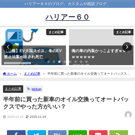
ハリアー６０のブログ。カスタムや雑談ブログ。
ハリアー６０
まとめ記事
まとめ記事
【悲報】EV大国スイス、冬のEV
俺の車の内装かっこよすぎｗｗｗ
禁止法案が出され死亡
ｗｗｗｗｗｗ
wwwwwwwww
2019-01-05
2022-12-04
ホーム
まとめ記事
半年前に買った新車のオイル交換ってオートバックスで
やった方がいい？
まとめ記事
pickup
半年前に買った新車のオイル交換ってオートバッ
クスでやった方がいい？
2025-11-15
2025-11-15