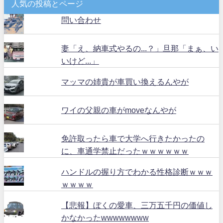
人気の投稿とページ
問い合わせ
妻「え、納車式やるの...？」旦那「まぁ、い
いけど...」
マッマの姉貴が車買い換えるんやが
ワイの父親の車がmoveなんやが
免許取ったら車で大学へ行きたかったの
に、車通学禁止だったｗｗｗｗｗｗ
ハンドルの握り方でわかる性格診断ｗｗｗ
ｗｗｗｗ
【悲報】ぼくの愛車、三万五千円の価値し
かなかったwwwwwwww