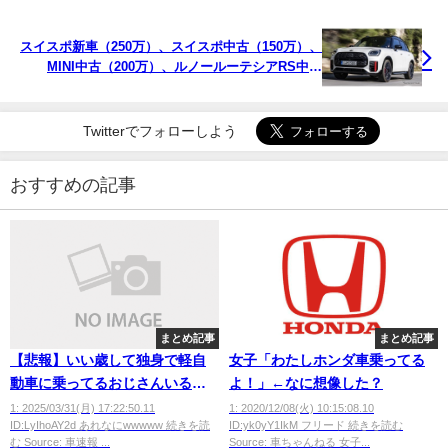
スイスポ新車（250万）、スイスポ中古（150万）、
MINI中古（200万）、ルノールーテシアRS中古
（150万）、どれ買うか悩んでる
Twitterでフォローしよう
おすすめの記事
まとめ記事
まとめ記事
【悲報】いい歳して独身で軽自
女子「わたしホンダ車乗ってる
動車に乗ってるおじさんいるけ
よ！」←なに想像した？
ど
1: 2025/03/31(月) 17:22:50.11
1: 2020/12/08(火) 10:15:08.10
ID:LyIhoAY2d あれなにwwwww 続きを読
ID:yk0yY1IkM フリード 続きを読む
む Source: 車速報 ...
Source: 車ちゃんねる 女子...