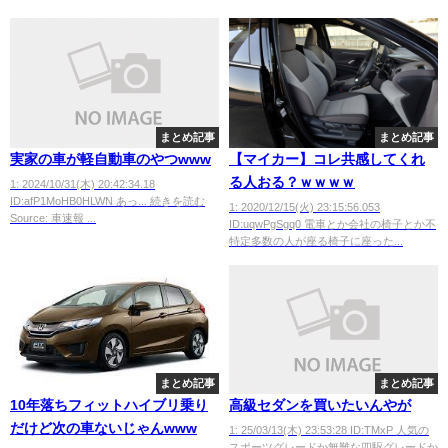
まとめ記事
まとめ記事
実家の車が軽自動車のやつwww
【マイカー】コレ共感してくれ
る人おる？ｗｗｗｗ
1: 2024/10/31(木) 20:42:34.18
ID:afP1MoHB0HLWN あっ... 続きを読む
1: 2020/12/15(火) 23:15:56.053
Source: 車速報 ...
ID:uqwPgSgq0 電車とか会社の椅子とか不
特定多数の人が座る椅子に座った...
まとめ記事
まとめ記事
10年落ちフィットハイブリ乗り
高級セダンを買いたいんやが
だけど次の車ないじゃんwww
1: 25/03/13(木) 23:53:28 ID:TMxP 人気の
スポーツグレードか無難な四駆グレードか