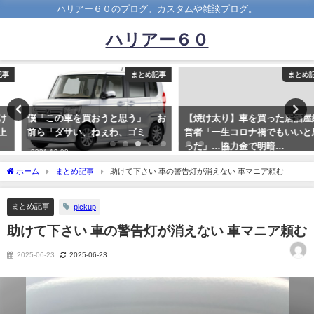
ハリアー６０のブログ。カスタムや雑談ブログ。
ハリアー６０
まとめ記事
まとめ記事
僕「この車を買おうと思う」 お
【焼け太り】車を買った居酒屋経
前ら「ダサい、ねぇわ、ゴミ
営者「一生コロナ禍でもいいと思
った」…協力金で明暗…
2021-12-08
2021-10-27
ホーム
まとめ記事
助けて下さい 車の警告灯が消えない 車マニア頼む
まとめ記事
pickup
助けて下さい 車の警告灯が消えない 車マニア頼む
2025-06-23
2025-06-23