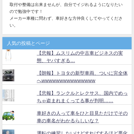
取付や整備は出来ませんが、自分でイジれるようになりたい
ので勉強中です！
メーカー車種に問わず、車好きな方仲良くしてやってくださ
い。
人気の投稿とページ
【悲報】ムスリムの中古車ビジネスの実
態、ヤバすぎる…
【朗報】トヨタの新型車両、ついに完全体
へwwwwwwwwwwwwwww
【悲報】ランクルとレクサス、国内でめっ
ちゃ盗まれまくってる事が判明……
車好きの人って車をひと目見ただけでその
車の車名がわかるらしいな？
運転の練習したいけどすればするほど悪化