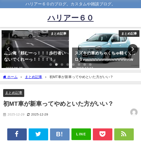
ハリアー６０のブログ。カスタムや雑談ブログ。
ハリアー６０
まとめ記事
まとめ記事
っ！！！歩行者い
スズキの車めちゃくちゃ軽くてワ
27歳だけどモテ
！！！！！」
ロタwwwwwwwwwwwwwwww
う！！！
2018-12-13
2020-01-24
ホーム
まとめ記事
初MT車が新車ってやめといた方がいい？
まとめ記事
初MT車が新車ってやめといた方がいい？
2025-12-29
2025-12-29
LINE