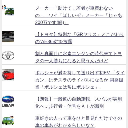
メーカー「助けて！若者が車買わない
の！」ワイ「ほしいぞ」メーカー「じゃあ
200万です(軽)」
【トヨタ】特別な「GRヤリス」とこだわり
の“AE86改”を披露
割と真面目に水素エンジンの時代来てトヨ
タの一人勝ちになると思うんだけど
ポルシェが満を持して送り出す初EV 「タイ
カン」はテスラのライバルになるか 開発担
当「ポルシェは常にポルシェ」
【朗報】一般道の自動運転、スバルが実用
化へ…歩行者・信号をＡＩが識別
車好きの人って車をひと目見ただけでその
車の車名がわかるらしいな？