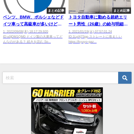
まとめ記事
まとめ記事
ベンツ、BMW、ポルシェなどド
トヨタ自動車に勤める超絶エリ
イツ車って高級車が多いけど、
ート男性（26歳）の給与明細が
大衆車ってないの？
こちら、これが世界レベルか
1: 2022/09/08(木) 18:17:29.920
1: 2021/01/19(火) 07:57:01.24
ID:u0jDM1QM0 ドイツ製の大衆車ってど
ID:1LpXj7Sgp ストレートに羨ましい
wwwwwwwwwww
んなのがある？ 続きを読む So...
https://kyuyo-gaz...