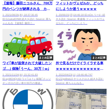
【速報】藤田ニコルさん、700万
フィットかヴェゼルか、どっち
円のベンツが納車される カギ
にしようか迷うｗｗｗｗｗ
がデカすぎると話題に
1: 2021/08/26(木) 18:37:30.45
1: 20/06/15(月)14:46:18 ID:nOn うーむ 続
ID:G1ukwE/NM 続きを読む Source: 車ち
きを読む Source: 車速報 フィットかヴェ
wwwwwwwwwwwwww
ゃんねる 【速報】藤田ニ...
ゼルか、どっちにしよう...
まとめ記事
まとめ記事
ワイ｢車が追突されて大破したン
外で見るだけでイライラする車
ゴ…｣ 保険｢うーん、30万！w｣
ｗｗｗｗｗｗｗｗｗｗｗｗｗｗ
ｗ
1: 2021/11/24(水) 15:32:41.83
1: 2022/04/23(土) 19:46:46.747
ID:ayMO4QrX0 ワイ｢は？｣ 保険｢クッソ
ID:ZZgo8neL0 ヤリスクロス 続きを読む
オンボロの古い車や30万の価値...
Source: 車ちゃんねる...