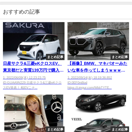
おすすめの記事
まとめ記事
まとめ記事
日産サクラ&三菱eKクロスEV、
【画像】BMW、マキバオーみた
東京都だと実質139万円で購入可
いな車を作ってしまうｗｗｗｗ
能！
ｗｗ
1: 2022/06/09(木) 12:23:23.75
1: 2022/09/14(水) 18:19:36.852
ID:GUAA9N229 日産サクラ&三菱eKクロ
ID:0EF0nt8od
スEV発表！ 軽EVこそ...
https://i.imgur.com/WbbTYTE...
まとめ記事
まとめ記事