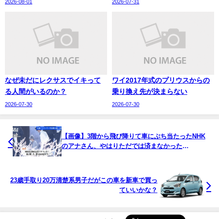
2026-08-01
2026-07-31
なぜ未だにレクサスでイキって
ワイ2017年式のプリウスからの
る人間がいるのか？
乗り換え先が決まらない
2026-07-30
2026-07-30
【画像】3階から飛び降りて車にぶち当たったNHK
のアナさん、やはりただでは済まなかった
wwwwwwww
23歳手取り20万清楚系男子だがこの車を新車で買っ
ていいかな？