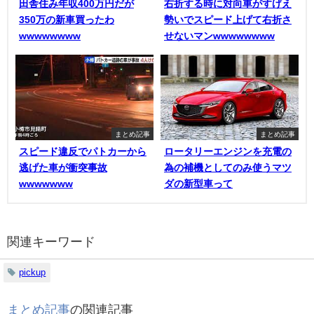
田舎住み年収400万円だが
右折する時に対向車がすげえ
350万の新車買ったわ
勢いでスピード上げて右折さ
wwwwwwww
せないマンwwwwwwww
まとめ記事
まとめ記事
スピード違反でパトカーから
ロータリーエンジンを充電の
逃げた車が衝突事故
為の補機としてのみ使うマツ
wwwwwww
ダの新型車って
関連キーワード
pickup
まとめ記事
の関連記事