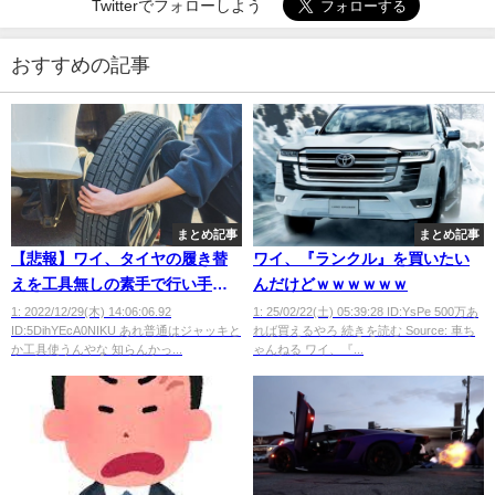
Twitterでフォローしよう
おすすめの記事
まとめ記事
まとめ記事
【悲報】ワイ、タイヤの履き替
ワイ、『ランクル』を買いたい
えを工具無しの素手で行い手が
んだけどｗｗｗｗｗｗ
めちゃくちゃになるｗ
1: 2022/12/29(木) 14:06:06.92
1: 25/02/22(土) 05:39:28 ID:YsPe 500万あ
ID:5DihYEcA0NIKU あれ普通はジャッキと
れば買えるやろ 続きを読む Source: 車ち
か工具使うんやな 知らんかっ...
ゃんねる ワイ、『...