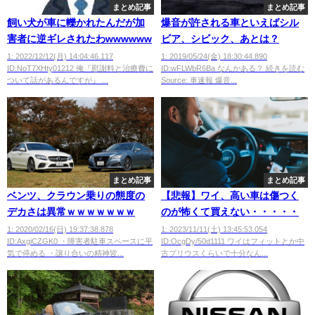
まとめ記事
まとめ記事
飼い犬が車に轢かれたんだが加
爆音が許される車といえばシル
害者に逆ギレされたわwwwwww
ビア、シビック、あとは？
1: 2022/12/12(月) 14:04:46.117
1: 2019/05/24(金) 18:30:44.890
ID:NoT7XHty01212 俺『慰謝料と治療費に
ID:wFLWbR6Ba なんかある？ 続きを読む
ついて話があるんですが』 ...
Source: 車速報 爆音...
まとめ記事
まとめ記事
ベンツ、クラウン乗りの態度の
【悲報】ワイ、高い車は傷つく
デカさは異常ｗｗｗｗｗｗｗ
のが怖くて買えない・・・・・
1: 2020/02/16(日) 19:37:38.878
1: 2023/11/11(土) 13:45:53.054
ID:AxgiCZGK0 ・障害者駐車スペースに平
ID:OcgDy/50d1111 ワイはフィットとか中
気で停める ・譲り合いの精神皆...
古プリウスくらいで十分なん...