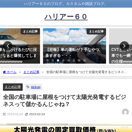
ハリアー６０のブログ。カスタムや雑談ブログ。
ハリアー６０
まとめ記事
まとめ記事
【悲報】車の運転が下手なやつ、
CVTとかいうどんなに装備の良い
多すぎる・・・
車でも一瞬でゴミ認定させる悪魔
の仕様wwwwwwwwwwwww
2019-04-27
2021-08-08
ホーム
まとめ記事
全国の駐車場に屋根をつけて太陽光発電するビジネスっ
て儲かるんじゃね？
まとめ記事
pickup
全国の駐車場に屋根をつけて太陽光発電するビジ
ネスって儲かるんじゃね？
2023-02-24
2023-02-24