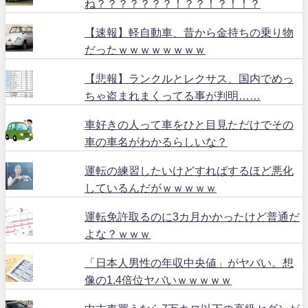
ね？？？？？？？！？？！？！！？
【速報】軽自動車、昔から金持ちの乗り物
だったｗｗｗｗｗｗｗｗ
【悲報】ランクルとレクサス、国内でめっ
ちゃ盗まれまくってる事が判明……
車好きの人って車をひと目見ただけでその
車の車名がわかるらしいな？
運転の練習したいけどすればするほど悪化
しているんだがｗｗｗｗｗ
運転免許取るのに3カ月かかったけど普通だ
よな？ｗｗｗ
「日本人男性の年収中央値」がヤバい。想
像の1.4倍位ヤバいｗｗｗｗｗ