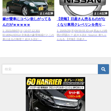
まとめ記事
まとめ記事
嫁が愛車にコペン欲しがってる
【悲報】日産さん売るものがな
んだがｗｗｗｗｗ
くなり車用クレベリンを売りだ
す
1: 2021/08/07(土) 10:07:12.301
1: 20/05/25(月)09:59:55 ID:vdj 死ぬもの時
ID:d08pc6DGd 北海道の豪雪地域だとこの
間の問題か？ 続きを読む Source: 車ちゃ
車は走るの無理？ 続きを読む ...
んねる 【悲報】日産さ...