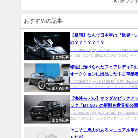
Twitter
おすすめの記事
【疑問】なんで日本車は『世界一
の？？？？？？？
1: 2024/01/27(土) 10:33:42.119 ID:rVFrR
そう習ったけど理由忘れた 続きを読む Sour..
まとめ記事
修理に預けられたフェアレディZを
オークションに出品した中古車業
1: 2023/08/24(木) 19:10:52.59 ID:RFu5s
した「フェアレディＺ」オークションで発見、
まとめ記事
【海外モデル】マツダがピックア
ック「BT-50」の新型を世界初公
1: 2020/06/18(木) 20:20:47.44 ID:hG54qX
2020年6月17日、ピックアップトラック「BT..
まとめ記事
そこそこ馬力のあるマニュアル車
んだが