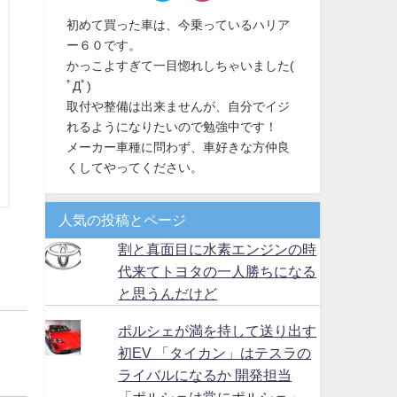
初めて買った車は、今乗っているハリア
ー６０です。
かっこよすぎて一目惚れしちゃいました(
ﾟДﾟ)
取付や整備は出来ませんが、自分でイジ
れるようになりたいので勉強中です！
メーカー車種に問わず、車好きな方仲良
くしてやってください。
人気の投稿とページ
割と真面目に水素エンジンの時
代来てトヨタの一人勝ちになる
と思うんだけど
ポルシェが満を持して送り出す
初EV 「タイカン」はテスラの
ライバルになるか 開発担当
「ポルシェは常にポルシェ」