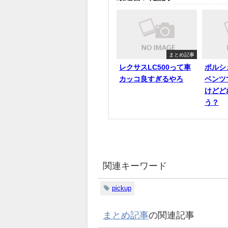
まとめ記事
レクサスLC500って車
ポルシ
カッコ良すぎるやろ
ベンツ
けどど
う？
関連キーワード
pickup
まとめ記事
の関連記事