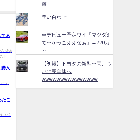
露
問い合わせ
車デビュー予定ワイ「マツダ3
してる
て車かっこええなぁ」→220万
～
期やろ 続き
ド...
【朗報】トヨタの新型車両、つ
を購入
いに完全体へ
wwwwwwwwwwwwwww
 かっこえ
ったこ
wM なにや？