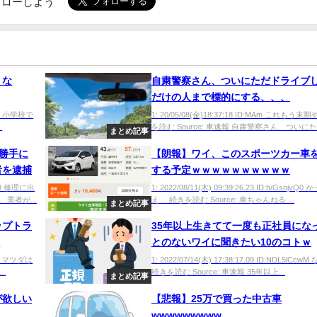
でフォローしよう
』な
自粛警察さん、ついにただドライブ
だけの人まで標的にする、、、
1N/0 小学校で
1: 20/05/08(金)18:37:18 ID:MAm これもう末
.
を読む Source: 車速報 自粛警察さん、ついにただ
まとめ記事
勝手に
【朗報】ワイ、このスポーツカー車
者を逮捕
する予定ｗｗｗｗｗｗｗｗｗｗ
zNw9 修理に出
1: 2022/08/11(木) 09:39:26.23 ID:h/GsojvQ0
業者が...
え… 続きを読む Source: 車ちゃんねる ...
まとめ記事
ップトラ
35年以上生きてて一度も正社員にな
開
とのないワイに聞きたい10のコトｗ
uc9 マツダは
1: 2022/07/14(木) 17:38:17.09 ID:NDL5lCc
.
続きを読む Source: 車速報 35年以上...
まとめ記事
が欲しい
【悲報】25万で買った中古車
wwwwwwwww