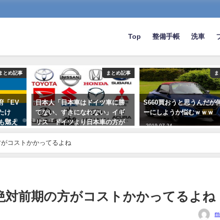
Top
整備手帳
洗車
まとめ記事
まとめ記事
ま
府「EV
日本人「日本車はドイツ車に勝
S660買おうと思うんだが
たけ
てない、すきになれない」イギ
ーにしようか悩むｗｗｗ
台も燃え
リス「ドイツより日本車の方が
2019-07-24
すこ」
方がコストかかってるよね
2020-11-21
絶対前期の方がコストかかってるよね
m