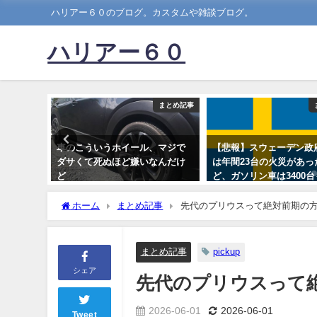
ハリアー６０のブログ。カスタムや雑談ブログ。
ハリアー６０
まとめ記事
まとめ記事
認』←コ
車のこういうホイール、マジで
【悲報】スウェーデン政
の割合
ダサくて死ぬほど嫌いなんだけ
は年間23台の火災があっ
ど
ど、ガソリン車は3400
たw」
2024-06-04
ホーム
まとめ記事
先代のプリウスって絶対前期の
2023-05-15
まとめ記事
pickup
シェア
先代のプリウスって
2026-06-01
2026-06-01
Tweet