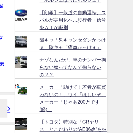
悩
【朗報】一般道の自動運転、ス
バルが実用化へ…歩行者・信号
をＡＩが識別
な
陽キャ「鬼キャンセダンかっけ
ぇ」陰キャ「痛車かっけぇ」
ナゾなんだが、車のナンバー拘
乗
らない奴ってなんで拘らない
の？？
メーカー「助けて！若者が車買
わないの！」ワイ「ほしいぞ」
メーカー「じゃあ200万です
(軽)」
【トヨタ】特別な「GRヤリ
ス」とこだわりの“AE86改”を披