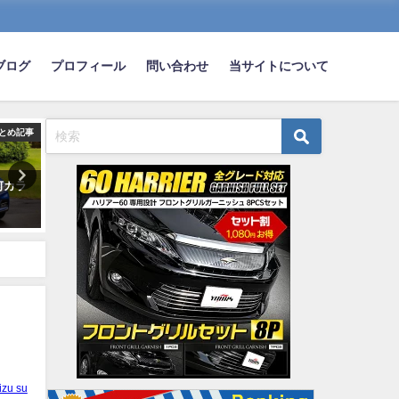
ブログ
プロフィール
問い合わせ
当サイトについて
とめ記事
まとめ記事
ま
何カラ
メルセデス「ウニモグ」が“車史
【悲報】日産、ロシアから
上最強”と呼ばれるハンパないス
撤退 現地の研究所に売却
ペック
2022-10-11
2021-09-10
izu su