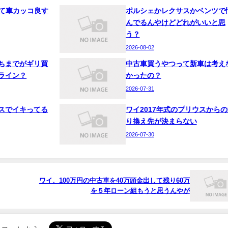
って車カッコ良す
ポルシェかレクサスかベンツで
んでるんやけどどれがいいと思
う？
2026-08-02
ちまでがギリ買
中古車買うやつって新車は考え
ライン？
かったの？
2026-07-31
スでイキってる
ワイ2017年式のプリウスからの
り換え先が決まらない
2026-07-30
ワイ、100万円の中古車を40万頭金出して残り60万
を５年ローン組もうと思うんやが