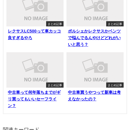
まとめ記事
まとめ記事
レクサスLC500って車カッコ
ポルシェかレクサスかベンツ
良すぎるやろ
で悩んでるんやけどどれがい
いと思う？
まとめ記事
まとめ記事
中古車って何年落ちまでがギ
中古車買うやつって新車は考
リ買ってもいいセーフライ
えなかったの？
ン？
関連キーワード