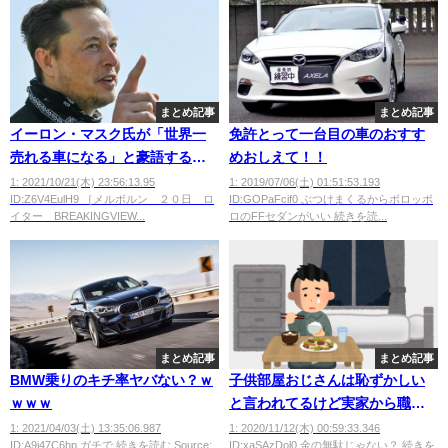
まとめ記事
まとめ記事
イーロン・マスク氏が「世界一
免許とって一台目の車のおすす
売れる車になる」と豪語するテ
めおしえて！！
スラ・モデルYの「カローラ超
1: 2021/10/21(木) 23:56:13.95
1: 2019/07/06(土) 01:51:53.193
ID:Z6V4EulH9 ［メルボルン ２０日 ロ
ID:GOPaFcif0 ぶつけまくるからボロッボ
え」に現実味
イター BREAKINGVIEW...
ロのFFセダンがいい 続きを読...
まとめ記事
まとめ記事
BMW乗りのキチ率ヤバない？ｗ
子供部屋おじさんは恥ずかしい
ｗｗｗ
と言われてるけど実家から職場
まで車で10分だけど一人暮らし
1: 2021/04/03(土) 13:35:06.987
1: 2020/11/12(木) 00:59:33.346
ID:A9i47C6hp ガチで 続きを読む Source:
ID:xaSAzDol0 金の無駄じゃない？ 続きを