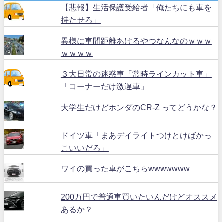
【悲報】生活保護受給者「俺たちにも車を
持たせろ」
異様に車間距離あけるやつなんなのｗｗｗ
ｗｗｗｗ
３大日常の迷惑車「常時ラインカット車」
「コーナーだけ激遅車」
大学生だけどホンダのCR-Z ってどうかな？
ドイツ車「まあデイライトつけとけばかっ
こいいだろ」
ワイの買った車がこちらwwwwwww
200万円で普通車買いたいんだけどオススメ
あるか？