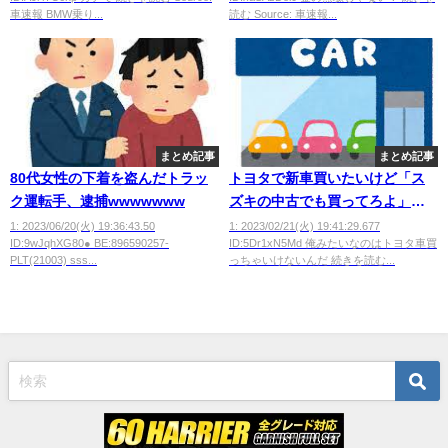
必要？
車速報 BMW乗り...
読む Source: 車速報...
まとめ記事
まとめ記事
80代女性の下着を盗んだトラッ
トヨタで新車買いたいけど「ス
ク運転手、逮捕wwwwwww
ズキの中古でも買ってろよ」っ
て思われそうでディーラーに行
1: 2023/06/20(火) 19:36:43.50
1: 2023/02/21(火) 19:41:29.677
ID:9wJqhXG80● BE:896590257-
ID:5Dr1xN5Md 俺みたいなのはトヨタ車買
けない
PLT(21003) sss...
っちゃいけないんだ 続きを読む...