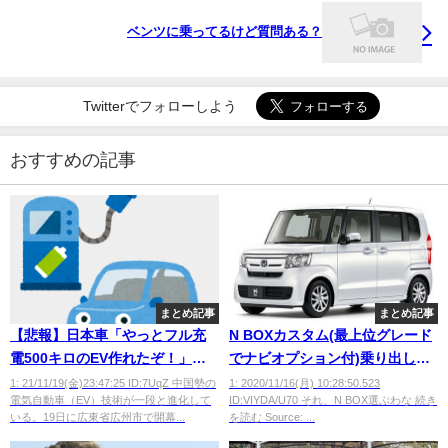
ベンツに乗ってるけど質問ある？
Twitterでフォローしよう
おすすめの記事
まとめ記事
まとめ記事
【悲報】日本車「やっとフル充
N BOXカスタム(最上位グレード
電500キロのEV作れたぞ！」中
でナビオプション付)乗り出し
国「あっ、1000キロ超えまし
205万円 カローラ(下位グレード)
1: 21/11/19(金)23:47:25 ID:7UqZ 中国勢の
1: 2020/11/16(月) 10:28:50.523
電気自動車（EV）技術が一段と進化して
ID:VIYDA/U70 それ、N BOX選ぶわな 続き
た」
乗り出し202万円
いる。19日に広東省広州市で開幕...
を読む Source: ...