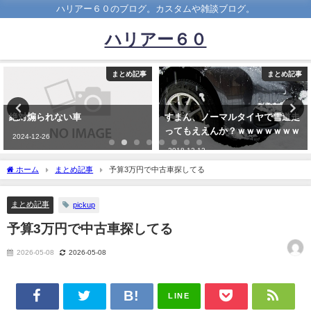
ハリアー６０のブログ。カスタムや雑談ブログ。
ハリアー６０
事
まとめ記事
まとめ記
すまん、ノーマルタイヤで雪道走
実際軽自動車に乗ってて困ったこ
ってもええんか？ｗｗｗｗｗｗｗ
とってある？
2018-12-12
2023-06-10
ホーム
まとめ記事
予算3万円で中古車探してる
まとめ記事
pickup
予算3万円で中古車探してる
2026-05-08
2026-05-08
LINE