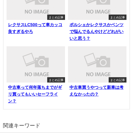
まとめ記事
まとめ記事
レクサスLC500って車カッコ
ポルシェかレクサスかベンツ
良すぎるやろ
で悩んでるんやけどどれがい
いと思う？
まとめ記事
まとめ記事
中古車って何年落ちまでがギ
中古車買うやつって新車は考
リ買ってもいいセーフライ
えなかったの？
ン？
関連キーワード