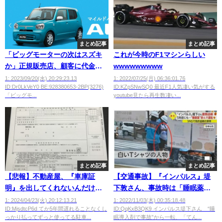
まとめ記事
まとめ記事
「ビッグモーターの次はスズキ
これが今時のF1マシンらしい
か」正規販売店、顧客に代金全
wwwwwwwww
額を支払わせ納車せず
1: 2023/09/20(水) 20:29:23.13
1: 2022/07/25(月) 06:36:01.76
ID:Dr0LkVeY0 BE:928380653-2BP(3276)
ID:KZpSNwSQ0 最近F1人気凄い気がする
「ビッグモ...
youtube見たら再生数凄い...
まとめ記事
まとめ記事
【悲報】不動産屋、『車庫証
【交通事故】『インパルス』堤
明』を出してくれないんだけど
下敦さん、事故時は「睡眠薬等
ｗｗｗｗｗｗ
の影響」と説明も、一転して容
1: 2024/04/23(火) 20:12:13.21
1: 2022/11/03(木) 00:35:18.48
ID:MjsdtcP6d てか5年間遅れることなくし
ID:QqKxB3QK9 インパルス堤下さん “睡
疑を否認「てんかんが原因」と
っかり払ってずっと使ってる駐車...
眠導入剤で事故”から一転、「てん...
主張