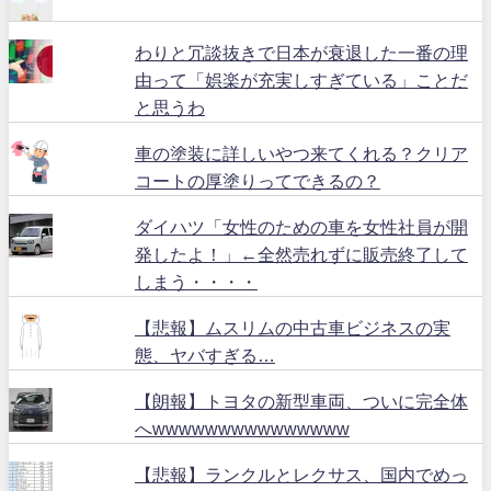
わりと冗談抜きで日本が衰退した一番の理
由って「娯楽が充実しすぎている」ことだ
と思うわ
車の塗装に詳しいやつ来てくれる？クリア
コートの厚塗りってできるの？
ダイハツ「女性のための車を女性社員が開
発したよ！」←全然売れずに販売終了して
しまう・・・・
【悲報】ムスリムの中古車ビジネスの実
態、ヤバすぎる…
【朗報】トヨタの新型車両、ついに完全体
へwwwwwwwwwwwwwww
【悲報】ランクルとレクサス、国内でめっ