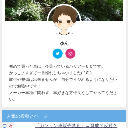
ゆん
初めて買った車は、今乗っているハリアー６０です。
かっこよすぎて一目惚れしちゃいました( ﾟДﾟ)
取付や整備は出来ませんが、自分でイジれるようになりたい
ので勉強中です！
メーカー車種に問わず、車好きな方仲良くしてやってくださ
い。
人気の投稿とページ
「ガソリン車販売禁止」←賛成？反対？