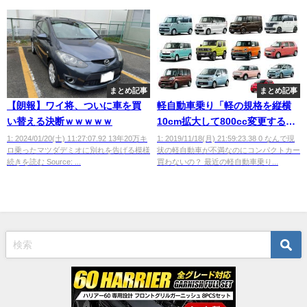
まとめ記事
まとめ記事
【朗報】ワイ将、ついに車を買
軽自動車乗り「軽の規格を縦横
い替える決断ｗｗｗｗｗ
10cm拡大して800cc変更するべ
き」←は？じゃあコンパクトカ
1: 2024/01/20(土) 11:27:07.92 13年20万キ
1: 2019/11/18(月) 21:59:23.38 0 なんで現
ロ乗ったマツダデミオに別れを告げる模様
状の軽自動車が不満なのにコンパクトカー
ー買えよ？
続きを読む Source: ...
買わないの？ 最近の軽自動車乗り...