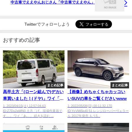
中古車でええやんおじさん「中古車でええやん」
Twitterでフォローしよう
おすすめの記事
まとめ記事
まとめ記事
高卒土方「(ローン組んで)デカい
【画像】めちゃくちゃカッコい
車買いました！(ドヤ)」ワイ「は
いSUVの車をご覧くださいwww
えー金持ちやなあ、仕事何して
1: 2023/04/15(土) 12:57:04.63
1: 2022/05/08(日) 00:11:32.170
ID:Z7Du2aWN0 土方「げ、現場作業員で
ID:YcVMi5kd0 51 レンジローバーヴェラー
んの？」
す…」 ワイ「あ…」 続きを読む ...
ル 2017年発売 もう5...