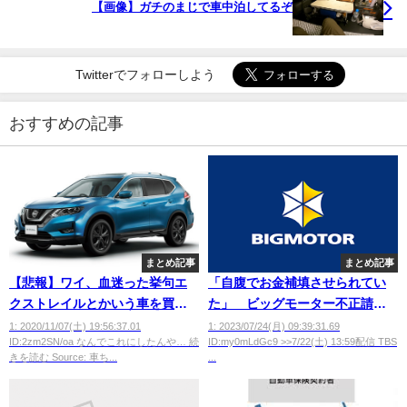
【画像】ガチのまじで車中泊してるぞ
Twitterでフォローしよう
おすすめの記事
まとめ記事
まとめ記事
【悲報】ワイ、血迷った挙句エ
「自腹でお金補填させられてい
クストレイルとかいう車を買っ
た」 ビッグモーター不正請求
てしまう……
で元社員らが証言 “社外秘”の経
1: 2020/11/07(土) 19:56:37.01
1: 2023/07/24(月) 09:39:31.69
ID:2zm2SN/oa なんでこれにしたんや… 続
ID:my0mLdGc9 >>7/22(土) 13:59配信 TBS
営計画書には…
きを読む Source: 車ち...
...