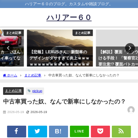
ハリアー６０のブログ。カスタムや雑談ブログ。
ハリアー６０
まとめ記事
まとめ記事
【悲報】LEXUSさん、新型車の
【解説】覆面「クラウン」を見分
デザインがダサすぎて炎上ｗｗｗ
ける手段！ 「警察官2人乗車」に
ｗｗｗｗｗｗｗｗｗｗｗｗｗｗｗ
要注意!? 覆面パトカーを見分ける
ｗｗｗｗｗｗｗｗｗｗｗｗｗｗｗ
5つの方法
ホーム
まとめ記事
中古車買った奴、なんで新車にしなかったの？
ｗｗｗ
2022-11-14
2021-04-06
まとめ記事
pickup
中古車買った奴、なんで新車にしなかったの？
2026-05-19
2026-05-19
LINE