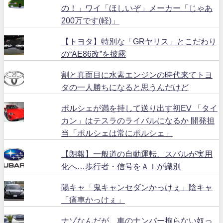
の！」ワイ「ほしいぞ」メーカー「じゃあ
200万です(軽)」
【トヨタ】特別な「GRヤリス」とこだわり
の“AE86改”を披露
割と真面目に水素エンジンの時代来てトヨ
タの一人勝ちになると思うんだけど
ポルシェが満を持して送り出す初EV 「タイ
カン」はテスラのライバルになるか 開発担
当「ポルシェは常にポルシェ」
【朗報】一般道の自動運転、スバルが実用
化へ…歩行者・信号をＡＩが識別
陽キャ「鬼キャンセダンかっけぇ」陰キャ
「痛車かっけぇ」
ナゾなんだが、車のナンバー拘らない奴っ