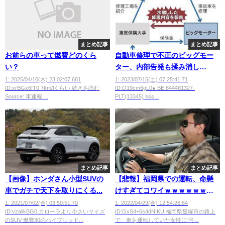
まとめ記事
まとめ記事
お前らの車って燃費どのくら
自動車修理で不正のビッグモー
い？
ター、内部告発も揉み消し
wwwwwwww
1: 2025/04/10(木) 23:02:07.681
1: 2023/07/15(土) 07:25:41.71
ID:xrBGx6fT0 7km/lくらい 続きを読む
ID:O19cm6gL0● BE:844481327-
Source: 車速報 ...
PLT(13345) sss...
まとめ記事
まとめ記事
【画像】ホンダさん小型SUVの
【悲報】福岡県での運転、命懸
車でガチで天下を取りにくる...
けすぎてコワイｗｗｗｗｗｗｗ
ｗｗ
1: 2021/07/02(金) 03:50:51.70
1: 2022/04/29(金) 12:54:26.64
ID:vzallkBG0 カローラより小さいサイズ
ID:GxS4+6s4dNIKU 福岡県飯塚市の路上
のSUV 燃費30のハイブリッド...
で、車を運転していた女性に“弓...