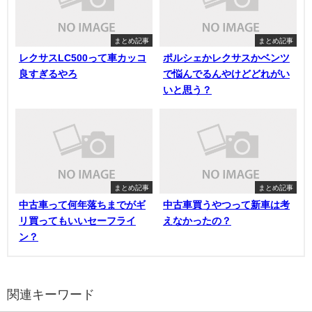
まとめ記事
まとめ記事
レクサスLC500って車カッコ
ポルシェかレクサスかベンツ
良すぎるやろ
で悩んでるんやけどどれがい
いと思う？
まとめ記事
まとめ記事
中古車って何年落ちまでがギ
中古車買うやつって新車は考
リ買ってもいいセーフライ
えなかったの？
ン？
関連キーワード