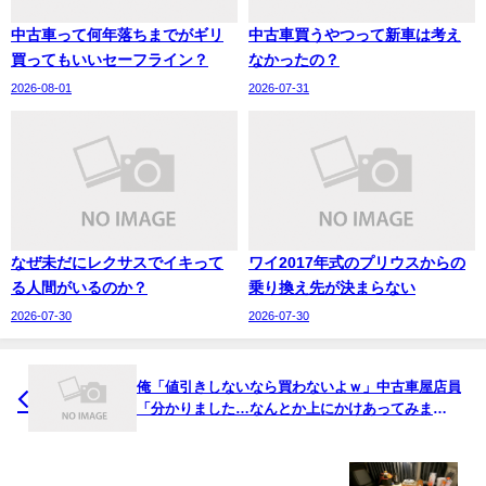
中古車って何年落ちまでがギリ
中古車買うやつって新車は考え
買ってもいいセーフライン？
なかったの？
2026-08-01
2026-07-31
なぜ未だにレクサスでイキって
ワイ2017年式のプリウスからの
る人間がいるのか？
乗り換え先が決まらない
2026-07-30
2026-07-30
俺「値引きしないなら買わないよｗ」中古車屋店員
「分かりました…なんとか上にかけあってみま
す…」→5秒後店員「無理でしたわｗ」