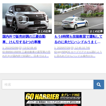
まとめ記事
まとめ記事
国内外で販売好調の三菱自動
もう8時間も技能教習で運転して
車、けん引する2つの車種
るのに未だにハンドルうまく回
せんしアクセルブレーキの加減
1: 2022/02/06(日) 13:52:08.45
1: 2020/07/20(月) 12:45:10.745
ID:BW9A+AW49 三菱自動車の新型車の売
ID:ppyNRljO0 カーブでアクセル踏むよう
がよく分からんのだけどｗｗｗ
れ行きが国内外で好調だ。日本では２...
に言われてからハンドル操作がお...