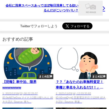
会社に洗車スペースあってほぼ毎日洗車してる奴い
るんだがこいつヤバい？
Twitterでフォローしよう
おすすめの記事
まとめ記事
まとめ記事
【悲報】車中泊、限界
？？「あなたのお車無料査定！
wwwwwww
車種と車名を入れるだけ！」ワ
イ「ほーん、試してみよ」
1: 2022/12/18(日) 00:22:25.07
1: 2021/11/03(水) 12:03:33.82
ID:3eAE7wGva マイナス2度は寝られん 続
ID:V0+mtDyg0 営業電話半日で120件 続き
きを読む Source: 車ち...
を読む Source: 車速...