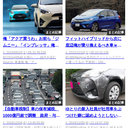
まとめ記事
まとめ記事
俺「アクア買うわ」お前ら「ジ
フィットハイブリッドから次に
ムニー」「インプレッサ」俺
底辺俺が乗り換えるべき車ｗｗ
「検査しない車じゃん」
ｗｗ
1: 2019/08/24(土) 06:31:49.530
1: 2022/12/10(土) 06:10:10.136
ID:U51np05a0 お前ら「」 続きを読む
ID:SRqbsqn+a 先代のフィットハイブリッ
Source: 車速報 俺「ア...
ド乗ってるが 予算80～160...
まとめ記事
まとめ記事
【自動車税制】車の保有減税、
ゆとりの新入社員が社用車をぶ
1000億円超で調整 政府・与党
つけた癖に認めようとしないｗ
【消費増税とバーター】
ｗｗｗｗｗｗｗｗ
1: 2018/12/04(火) 13:45:50.80
1: 2019/12/05(木) 21:19:57.339
ID:CAP_USER 政府・与党は車を持つ人に
ID:bRBEyqFaa さすがに呆れた 続きを読