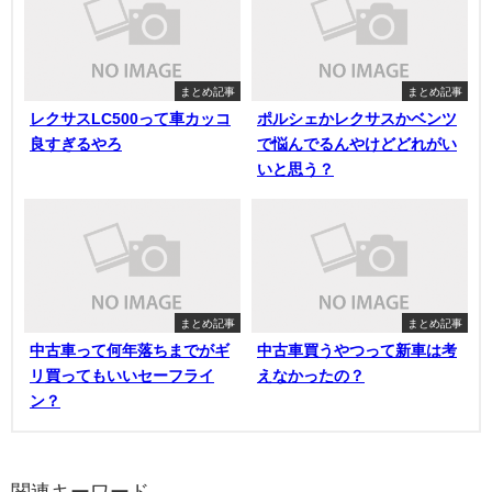
まとめ記事
まとめ記事
レクサスLC500って車カッコ
ポルシェかレクサスかベンツ
良すぎるやろ
で悩んでるんやけどどれがい
いと思う？
まとめ記事
まとめ記事
中古車って何年落ちまでがギ
中古車買うやつって新車は考
リ買ってもいいセーフライ
えなかったの？
ン？
関連キーワード