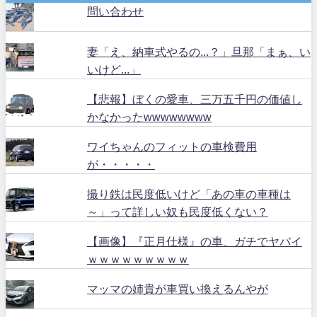
問い合わせ
妻「え、納車式やるの...？」旦那「まぁ、い
いけど...」
【悲報】ぼくの愛車、三万五千円の価値し
かなかったwwwwwwww
ワイちゃんのフィットの車検費用
が・・・・・
撮り鉄は民度低いけど「あの車の車種は
～」って詳しい奴も民度低くない？
【画像】『正月仕様』の車、ガチでヤバイ
ｗｗｗｗｗｗｗｗｗ
マッマの姉貴が車買い換えるんやが