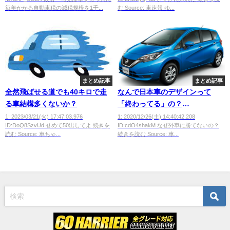
毎年かかる自動車税の減税規模を1千...
む Source: 車速報 ゆ...
まとめ記事
まとめ記事
全然飛ばせる道でも40キロで走
なんで日本車のデザインって
る車結構多くないか？
「終わってる」の？
wwwwwwwwwwwwwww
1: 2023/03/21(火) 17:47:03.976
1: 2020/12/26(土) 14:40:42.208
ID:DoQ8SzvUd せめて50出してよ 続きを
ID:cdO4shakM なぜ外車に勝てないの？
読む Source: 車ちゃ...
続きを読む Source: 車...