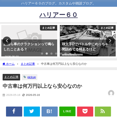
ハリアー６０のブログ。カスタムや雑談ブログ。
ハリアー６０
まとめ記事
まとめ記事
ョンって鳴ら
頭文字Dでバトル中にめっちゃ車
【テスラ】イーロン
間詰めてる時あるけど
スラ車で間もなくSte
wwwwwwww
がプレイできるよう
2022-12-16
2022-07-19
ホーム
まとめ記事
中古車は何万円以上なら安心なのか
まとめ記事
pickup
中古車は何万円以上なら安心なのか
2026-05-16
2026-05-16
LINE