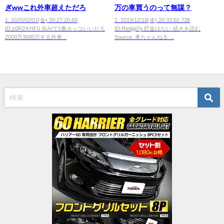
ぎwwこれ外車超えただろ
万の車買うのって無謀？
1: 2025/02/07(金) 20:27:20.69
1: 2019/12/18(水) 20:33:02.738
ID:z0R2XYtF0 SUVで1番カッコいいだろ
ID:Rtetjgi7p 貯金はない 続きを読む
2000万3000万する外車...
Source: 車ちゃんねる ...