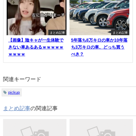
まとめ記事
まとめ記事
【画像】陰キャが一生体験で
5年落ち8万キロの車か10年落
きない車あるあるｗｗｗｗｗ
ち3万キロの車、どっち買う
ｗｗｗｗ
べき？
関連キーワード
pickup
まとめ記事
の関連記事