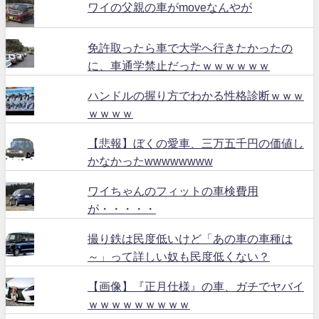
ワイの父親の車がmoveなんやが
免許取ったら車で大学へ行きたかったの
に、車通学禁止だったｗｗｗｗｗｗ
ハンドルの握り方でわかる性格診断ｗｗｗ
ｗｗｗｗ
【悲報】ぼくの愛車、三万五千円の価値し
かなかったwwwwwwww
ワイちゃんのフィットの車検費用
が・・・・・
撮り鉄は民度低いけど「あの車の車種は
～」って詳しい奴も民度低くない？
【画像】『正月仕様』の車、ガチでヤバイ
ｗｗｗｗｗｗｗｗｗ