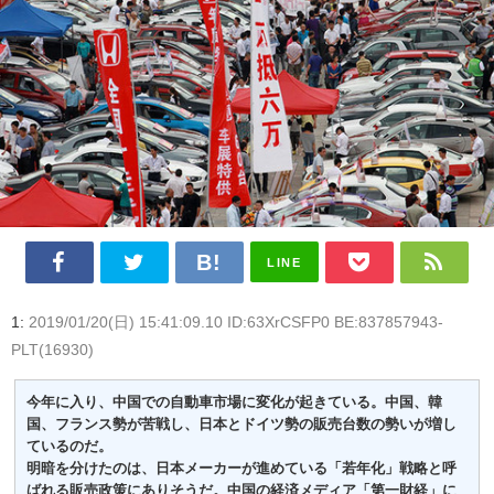
LINE
1:
2019/01/20(日) 15:41:09.10 ID:63XrCSFP0 BE:837857943-
PLT(16930)
今年に入り、中国での自動車市場に変化が起きている。中国、韓
国、フランス勢が苦戦し、日本とドイツ勢の販売台数の勢いが増し
ているのだ。
明暗を分けたのは、日本メーカーが進めている「若年化」戦略と呼
ばれる販売政策にありそうだ。中国の経済メディア「第一財経」に