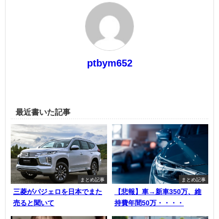
ptbym652
最近書いた記事
まとめ記事
まとめ記事
三菱がパジェロを日本でまた
【悲報】車→新車350万、維
売ると聞いて
持費年間50万・・・・