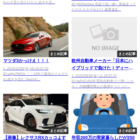
わらず見た目だけだよ 続きを読...
ID:g9Zhbzbwa 高速で追い越し車線走って
ただけ ただそれだけ 速度違反...
まとめ記事
まとめ記事
マツダ3かっけえ！！！
欧州自動車メーカー「日本にハ
イブリッドで負けた！ディーゼ
1: 2019/12/30(月) 00:19:07.02
ID:w4jw7MDSr ここ10年で最高のクルマだ
ルで大失態晒した！クッソ！せ
1: 2022/09/30(金) 11:18:07.07
わ 続きを読む Source:...
ID:4aR4Zu5UM 電気自動車ゴリ押しした
や！」
ろ！ 内燃機関廃止の風潮をつくった...
まとめ記事
まとめ記事
【画像】レクサスRXカッコよす
年収300万の実家暮らしだが250