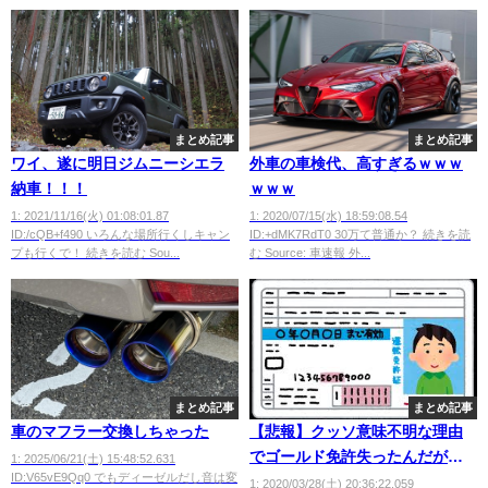
まとめ記事
まとめ記事
ワイ、遂に明日ジムニーシエラ
外車の車検代、高すぎるｗｗｗ
納車！！！
ｗｗｗ
1: 2021/11/16(火) 01:08:01.87
1: 2020/07/15(水) 18:59:08.54
ID:/cQB+f490 いろんな場所行くしキャン
ID:+dMK7RdT0 30万て普通か？ 続きを読
プも行くで！ 続きを読む Sou...
む Source: 車速報 外...
まとめ記事
まとめ記事
車のマフラー交換しちゃった
【悲報】クッソ意味不明な理由
でゴールド免許失ったんだが？
1: 2025/06/21(土) 15:48:52.631
ID:V65vE9Qq0 でもディーゼルだし音は変
ｗｗｗｗｗｗｗｗｗ
1: 2020/03/28(土) 20:36:22.059