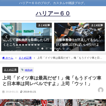
ハリアー６０のブログ。カスタムや雑談ブログ。
ハリアー６０
まとめ記事
まとめ記事
自動車整備士が不足してるらしい
YouTuberジュキヤ、話題のビッ
けど給料上げればいいだけだよ
グモーターで車を売ってみたらと
な・・・・
んでもない結果にwwwwwwww
2021-09-30
2023-08-29
ホーム
まとめ記事
上司「ドイツ車は最高だぜ！」俺「もうドイツ車と日本
車は同レベルですよ」上司「ウッ！」
まとめ記事
pickup
上司「ドイツ車は最高だぜ！」俺「もうドイツ車
と日本車は同レベルですよ」上司「ウッ！」
2019-01-21
2019-01-21