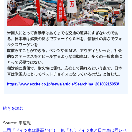
米国人にとって自動車はあくまでも交通の道具にすぎないのであ
る。日本車は燃費の良さでフォードやＧＭを、信頼性の高さでフォ
ルクスワーゲンを
蹴散らすことができる。ベンツやＢＭＷ、アウディといった、社会
的なステータスをアピールするような自動車は、多くの一般家庭に
とって必要ではない。
相対的に廉価で、耐久性に優れ、安心して乗れるという点で、日本
車は米国人にとってベストチョイスになっているのだ」と論じた。
https://www.excite.co.jp/news/article/Searchina_20180215053/
続きを読む
Source: 車速報
上司「ドイツ車は最高だぜ！」俺「もうドイツ車と日本車は同レベ