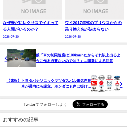
なぜ未だにレクサスでイキって
ワイ2017年式のプリウスからの
る人間がいるのか？
乗り換え先が決まらない
2026-07-30
2026-07-30
僕「車の制限速度は100km/hだからそれ以上出るよ
うに作る必要ないのでは？」→開発による回答
【速報】トヨタパナソニックマツダスバル電気自動
車が週内にも設立、ホンダにも声は掛けた
wwwwwwwwww
Twitterでフォローしよう
おすすめの記事