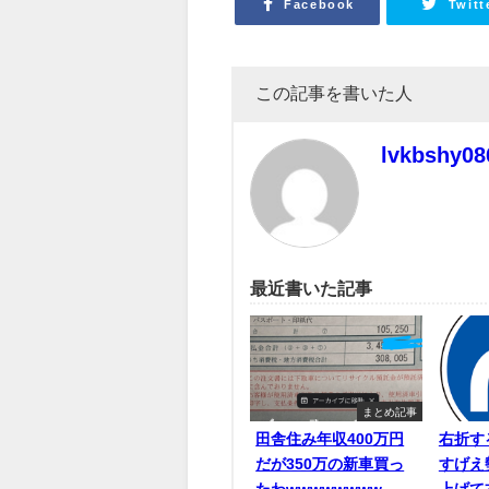
Facebook
Twitt
この記事を書いた人
lvkbshy08
最近書いた記事
まとめ記事
田舎住み年収400万円
右折す
だが350万の新車買っ
すげえ