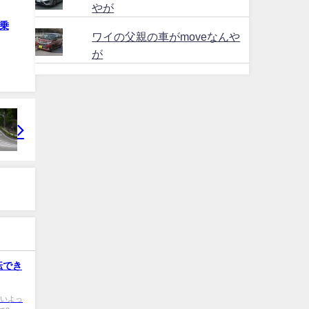
やが
乗
ワイの父親の車がmoveなんや
が
転でき
0 いいよっ