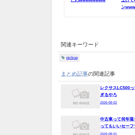
たわwwwwwwww
上げて
ンwww
関連キーワード
pickup
まとめ記事
の関連記事
レクサスLC500
ぎるやろ
2026-08-02
中古車って何年落
ってもいいセーフ
2026-08-01