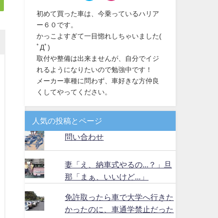
初めて買った車は、今乗っているハリア
ー６０です。
かっこよすぎて一目惚れしちゃいました(
ﾟДﾟ)
取付や整備は出来ませんが、自分でイジ
れるようになりたいので勉強中です！
メーカー車種に問わず、車好きな方仲良
くしてやってください。
人気の投稿とページ
問い合わせ
妻「え、納車式やるの...？」旦
那「まぁ、いいけど...」
免許取ったら車で大学へ行きた
かったのに、車通学禁止だった