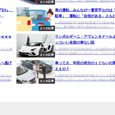
て言ったくせに、あたし後部座席、彼氏助手席で2
まとめ記事
『EV』、
車の運転…みんなが一番苦手なのは
ー
駐車」 運転に「自信がある」人も2
人が回答
0
1: 2023/10/01(日) 13:04:00.98 ID:??? TID:tay
んは、車の運転で苦手な操作はありますか。...
まとめ記事
ｗｗｗｗ
ランボルギーニ・アヴェンタドール
ッコいい名前の車ない説
fUuM そこに停
1: 19/09/01(日)12:20:46 ID:kir これは真理や
む Source: 車速報 ランボルギーニ・アヴェンタド
まとめ記事
スへ逃げ
車ってさ、年収の何分の１ぐらいの
ええの？
SER ヨーロッ
1: 19/07/21(日)18:12:03 ID:QaF スーツって年
日産自動
が目安って言うじゃん 続きを読む Source: 車速.
まとめ記事