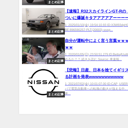
まとめ記事
【速報】R32スカイラインGT-Rの
ついに爆誕キタアアアアアーーー
ー！！！！！
1: 2025/01/10(金) 19:54:10.93 ID:X3W93dpH
BE:896590257-PLT(20003) sssp...
まとめ記事
自分が運転中によく言う言葉ｗｗ
ｗｗ
1: 2020/01/05(日) 23:50:51.279 ID:Betbq
めるか？？ 続きを読む Source: 車速報...
まとめ記事
【悲報】日産、日本を捨てイギリ
る計画を発表wwwwwwwwwww
1: 2021/07/02(金) 10:01:07.00 ID:CAP_U
パで電気自動車への転換の動きが強まる中、
車...
まとめ記事