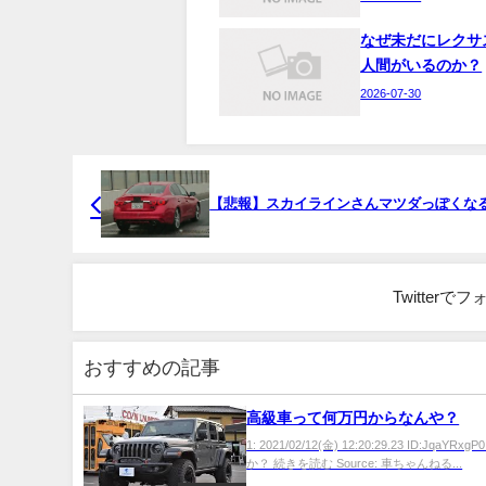
なぜ未だにレクサ
人間がいるのか？
2026-07-30
【悲報】スカイラインさんマツダっぽくな
Twitter
おすすめの記事
高級車って何万円からなんや？
1: 2021/02/12(金) 12:20:29.23 ID:JqaYRxg
か？ 続きを読む Source: 車ちゃんねる...