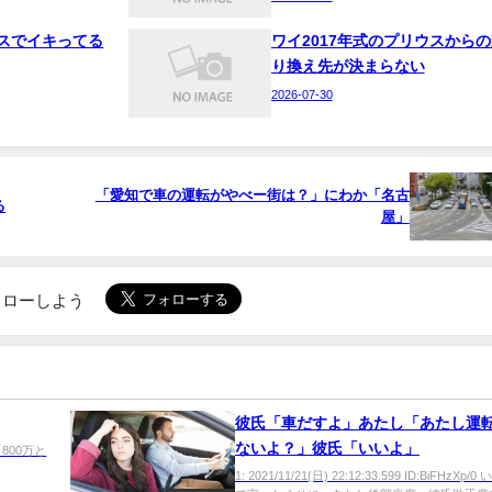
スでイキってる
ワイ2017年式のプリウスからの
り換え先が決まらない
2026-07-30
「愛知で車の運転がやべー街は？」にわか「名古
る
屋」
でフォローしよう
彼氏「車だすよ」あたし「あたし運
ないよ？」彼氏「いいよ」
P0 800万と
1: 2021/11/21(日) 22:12:33.599 ID:BiFHzXp/