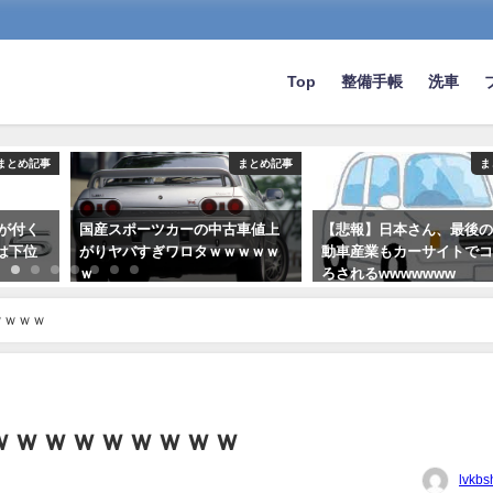
Top
整備手帳
洗車
まとめ記事
まとめ記事
ま
Lが付く
国産スポーツカーの中古車値上
【悲報】日本さん、最後
は下位
がりヤバすぎワロタｗｗｗｗｗ
動車産業もカーサイトで
ｗ
ろされるwwwwwww
2020-10-04
2022-07-17
ｗｗｗｗ
ｗｗｗｗｗｗｗｗｗ
lvkbs