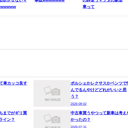
右折させないマ
事故wwwwwww
のみ使うマツダの新型
wwwww
車って
って車カッコ良す
ポルシェかレクサスかベンツで
んでるんやけどどれがいいと思
う？
2026-08-02
ちまでがギリ買
中古車買うやつって新車は考え
ライン？
かったの？
2026-07-31