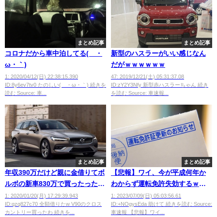
まとめ記事
まとめ記事
コロナだから車中泊してる(´・
新型のハスラーがいい感じなん
ω・｀)
だがｗｗｗｗｗｗ
1: 2020/04/12(日) 22:38:15.390
47: 2019/12/21(土) 05:31:37.08
ID:8y6ev7tv0 たのしい(´・ω・｀) 続きを
ID:zY2Y3Nfy 新型赤ハスラーちゃん 続き
読む Source: 車...
を読む Source: 車速報...
まとめ記事
まとめ記事
年収390万だけど親に金借りてボ
【悲報】ワイ、今が平成何年か
ルボの新車830万で買ったった
わからず運転免許失効するｗｗ
www
ｗｗ
1: 2020/01/20(月) 17:29:39.943
1: 2023/07/09(日) 05:03:56.61
ID:qzq827c70 全額借りたw V90のクロス
ID:+NOgysEda 助けて 続きを読む Source:
カントリー買ったわ 続きを...
車速報 【悲報】ワイ...