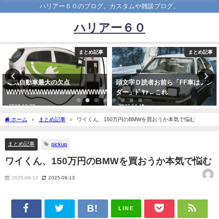
ハリアー６０のブログ。カスタムや雑談ブログ。
ハリアー６０
まとめ記事
まとめ記事
頭文字Ｄ読者お前ら「FF車はアン
韓国トヨタ、利益219億ウォンを
WWWWWWWWWWWWWWWWW
ダー」ﾄﾞﾔｧ←これ
一銭も残さず日本本社に送金 韓国
市場をATMのように活用
2023-04-15
2020-09-26
ホーム
まとめ記事
ワイくん、150万円のBMWを買おうか本気で悩む
まとめ記事
pickup
ワイくん、150万円のBMWを買おうか本気で悩む
2025-09-13
2025-09-13
LINE