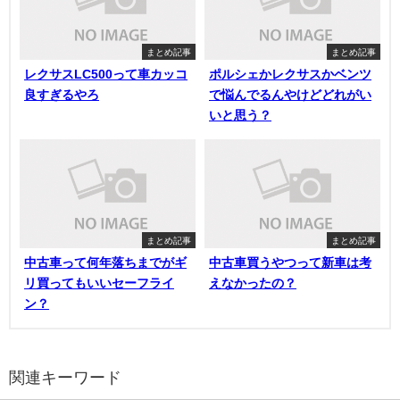
まとめ記事
まとめ記事
レクサスLC500って車カッコ
ポルシェかレクサスかベンツ
良すぎるやろ
で悩んでるんやけどどれがい
いと思う？
まとめ記事
まとめ記事
中古車って何年落ちまでがギ
中古車買うやつって新車は考
リ買ってもいいセーフライ
えなかったの？
ン？
関連キーワード