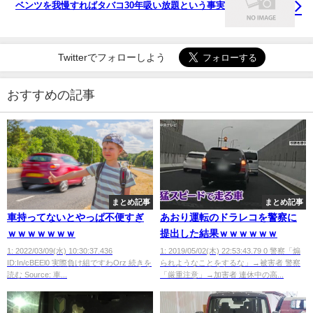
ベンツを我慢すればタバコ30年吸い放題という事実
Twitterでフォローしよう
おすすめの記事
まとめ記事
まとめ記事
車持ってないとやっぱ不便すぎ
あおり運転のドラレコを警察に
ｗｗｗｗｗｗｗ
提出した結果ｗｗｗｗｗｗ
1: 2022/03/09(水) 10:30:37.436
1: 2019/05/02(木) 22:53:43.79 0 警察「煽
ID:In/cBEEl0 実際負け組ですわOrz 続きを
られようなことをするな」→被害者 警察
読む Source: 車...
「厳重注意」→加害者 連休中の高...