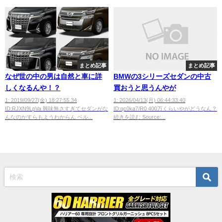
まとめ記事
まとめ記事
なぜ世の中の男は自然と車に詳
BMWの3シリーズセダンの中古
しくなるんや！？
買おうと思うんやが
1: 2019/09/27(金) 18:27:55.34
1: 2026/04/13(月) 06:44:33.40
ID:RJXN9LpVa 興味無さすぎてセダンがな
ID:qc0ka7/R0 400万くらいやがどうなん？
んなのかすらもようわからん ベル...
続きを読む Source:...