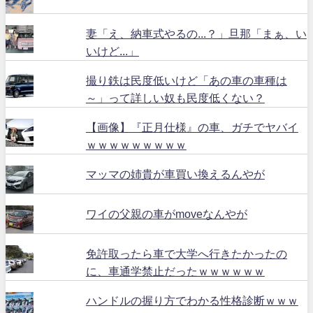
妻「え、納車式やるの...？」旦那「まぁ、い
いけど...」
撮り鉄は民度低いけど「あの車の車種は
～」って詳しい奴も民度低くない？
【画像】『正月仕様』の車、ガチでヤバイ
ｗｗｗｗｗｗｗｗｗ
マッマの姉貴が車買い換えるんやが
ワイの父親の車がmoveなんやが
免許取ったら車で大学へ行きたかったの
に、車通学禁止だったｗｗｗｗｗｗ
ハンドルの握り方でわかる性格診断ｗｗｗ