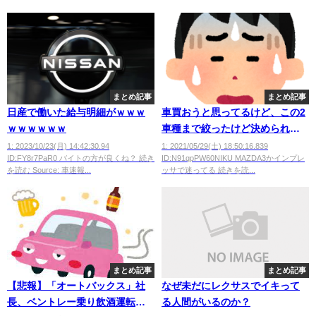
まとめ記事
まとめ記事
日産で働いた給与明細がｗｗｗ
車買おうと思ってるけど、この2
ｗｗｗｗｗｗ
車種まで絞ったけど決められな
いｗ
1: 2023/10/23(月) 14:42:30.94
1: 2021/05/29(土) 18:50:16.839
ID:FY8r7PaR0 バイトの方が良くね？ 続き
ID:N91qpPW60NIKU MAZDA3かインプレ
を読む Source: 車速報...
ッサで迷ってる 続きを読...
まとめ記事
まとめ記事
【悲報】「オートバックス」社
なぜ未だにレクサスでイキって
長、ベントレー乗り飲酒運転で
る人間がいるのか？