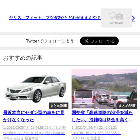
ヤリス、フィット、マツダ2やとどれがええんや？
Twitterでフォローしよう
おすすめの記事
まとめ記事
まとめ記事
最近本当にセダン型の車をに見
国交省「高速道路の渋滞を減ら
かけなくなった
したい。混雑時は料金を高くし
な・・・・・・・・・・・・
よう」
1: 2019/02/25(月) 22:44:58.26 0 これが時
1: 2021/04/26(月) 22:46:01.21
代の流れってやつか 続きを読む Source:
ID:3T8CUteO0● BE:123322212-
車ちゃんねる 最近本当...
PLT(14121) 国土交...