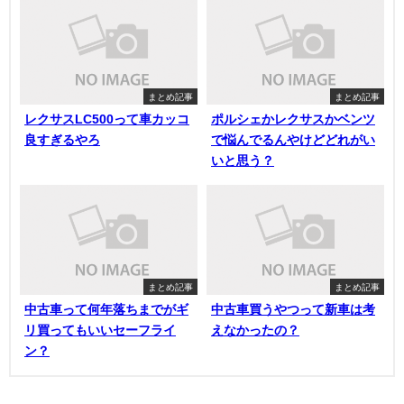
まとめ記事
まとめ記事
レクサスLC500って車カッコ
ポルシェかレクサスかベンツ
良すぎるやろ
で悩んでるんやけどどれがい
いと思う？
まとめ記事
まとめ記事
中古車って何年落ちまでがギ
中古車買うやつって新車は考
リ買ってもいいセーフライ
えなかったの？
ン？