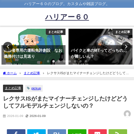
ハリアー６０のブログ。カスタムや雑談ブログ。
ハリアー６０
まとめ記事
まとめ記事
者専用の運転免許創設 なお
バイクと車のMTってどっちの方
【悲
付けは見送り
が難しいん？
に受
06-11
2019-02-28
2025-
ホーム
まとめ記事
レクサスISがまたマイナーチェンジしたけどどうしてフ
ルモデルチェンジしないの？
まとめ記事
pickup
レクサスISがまたマイナーチェンジしたけどどう
してフルモデルチェンジしないの？
2026-01-09
2026-01-09