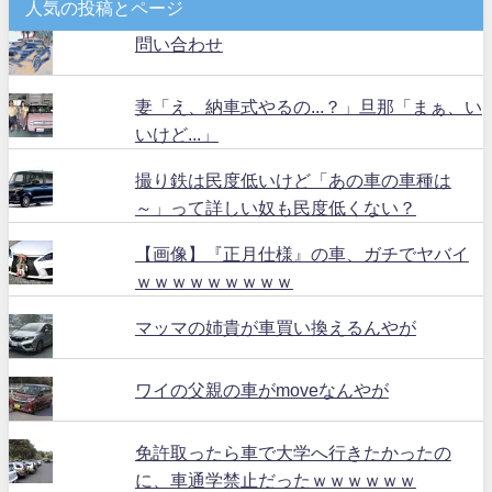
人気の投稿とページ
問い合わせ
妻「え、納車式やるの...？」旦那「まぁ、い
いけど...」
撮り鉄は民度低いけど「あの車の車種は
～」って詳しい奴も民度低くない？
【画像】『正月仕様』の車、ガチでヤバイ
ｗｗｗｗｗｗｗｗｗ
マッマの姉貴が車買い換えるんやが
ワイの父親の車がmoveなんやが
免許取ったら車で大学へ行きたかったの
に、車通学禁止だったｗｗｗｗｗｗ