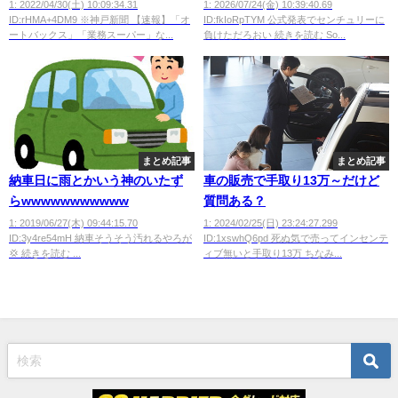
民家に突っ込むwwwwwwwww
1: 2022/04/30(土) 10:09:34.31
1: 2026/07/24(金) 10:39:40.69
ID:rHMA+4DM9 ※神戸新聞 【速報】「オ
ID:fkIoRpTYM 公式発表でセンチュリーに
ートバックス」「業務スーパー」な...
負けただろおい 続きを読む So...
まとめ記事
まとめ記事
納車日に雨とかいう神のいたず
車の販売で手取り13万～だけど
らwwwwwwwwwww
質問ある？
1: 2019/06/27(木) 09:44:15.70
1: 2024/02/25(日) 23:24:27.299
ID:3y4re54mH 納車そうそう汚れるやろが
ID:1xswhQ6pd 死ぬ気で売ってインセンテ
💢 続きを読む ...
ィブ無いと手取り13万 ちなみ...