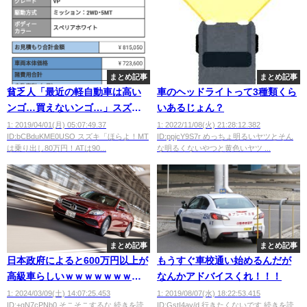
まとめ記事
まとめ記事
貧乏人「最近の軽自動車は高い
車のヘッドライトって3種類くら
ンゴ…買えないンゴ…」スズキ
いあるじょん？
「はぁ…」
1: 2019/04/01(月) 05:07:49.37
1: 2022/11/08(火) 21:28:12.382
ID:bCBduKME0USO スズキ「ほらよ！MT
ID:ppjcY9S7r めっちょ明るいヤツとそん
は乗り出し80万円！ATは90...
な明るくないやつと黄色いヤツ ...
まとめ記事
まとめ記事
日本政府によると600万円以上が
もうすぐ車校通い始めるんだが
高級車らしいｗｗｗｗｗｗｗｗ
なんかアドバイスくれ！！！
ｗ
1: 2024/03/09(土) 14:07:25.453
1: 2019/08/07(水) 18:22:53.415
ID:+qN7cPNb0 そこそこするな 続きを読
ID:GstI4av/d 行きたくないです 続きを読