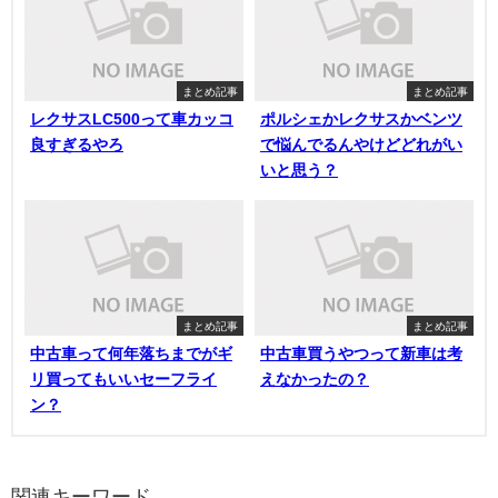
まとめ記事
まとめ記事
レクサスLC500って車カッコ
ポルシェかレクサスかベンツ
良すぎるやろ
で悩んでるんやけどどれがい
いと思う？
まとめ記事
まとめ記事
中古車って何年落ちまでがギ
中古車買うやつって新車は考
リ買ってもいいセーフライ
えなかったの？
ン？
関連キーワード