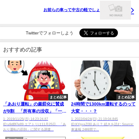
お前らの車って中古の軽でしょ
Twitterでフォローしよう
おすすめの記事
まとめ記事
まとめ記事
「あおり運転」の厳罰化に賛成
24時間で1300km運転するのって
が9割 「所有車の没収」「一生
大変・・・？
涯免停」を求める声も
1: 2019/11/25(月) 14:23:24.87
1: 2022/04/24(日) 21:19:04.845
ID:u9dBf7e89 エアトリは11月25日、「あ
ID:KYg+xZl30 あり？ 続きを読む Source:
おり運転の罰則」に関する調査...
車速報 24時間で...