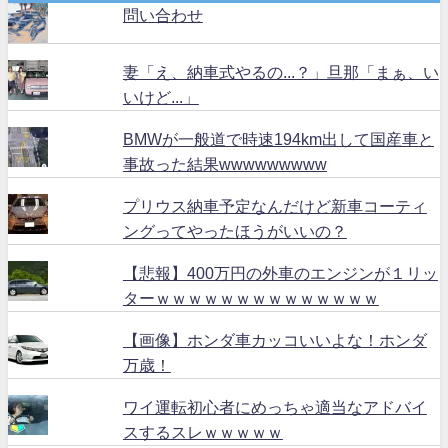
問い合わせ
妻「え、納車式やるの...？」旦那「まぁ、い
いけど...」
BMWが一般道で時速194km出して国産車と
事故った結果wwwwwwwww
プリウス納車予定なんだけど新車コーティ
ングってやったほうがいいの？
【悲報】400万円の外車のエンジンが１リッ
ターｗｗｗｗｗｗｗｗｗｗｗｗｗｗ
【画像】ホンダ車カッコいいよな！ホンダ
万歳！
ワイ運転初心者にめっちゃ適当なアドバイ
スするスレｗｗｗｗｗ