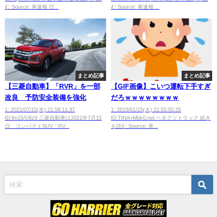
む Source: 車速報 日...
む Source: 車速報 ...
まとめ記事
まとめ記事
【三菱自動車】「RVR」を一部
【GIF画像】こいつ運転下手すぎ
改良 予防安全装備を強化
だろｗｗｗｗｗｗｗｗ
1: 2021/07/15(木) 21:58:11.97
1: 2019/01/15(火) 21:55:50.35
ID:fm15/U8z9 三菱自動車は2021年7月15
ID:TINA+Mbk0.net ヘタクソトラック 続き
日、コンパクトSUV「RV...
を読む Source: 車...