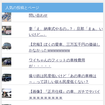
人気の投稿とページ
問い合わせ
妻「え、納車式やるの...？」旦那「まぁ、い
いけど...」
【悲報】ぼくの愛車、三万五千円の価値し
かなかったwwwwwwww
ワイちゃんのフィットの車検費用
が・・・・・
撮り鉄は民度低いけど「あの車の車種は
～」って詳しい奴も民度低くない？
【画像】『正月仕様』の車、ガチでヤバイ
ｗｗｗｗｗｗｗｗｗ