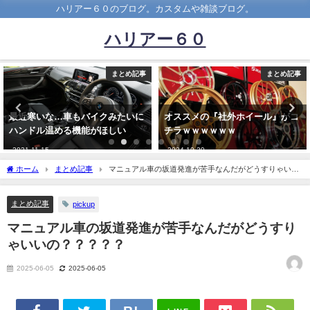
ハリアー６０のブログ。カスタムや雑談ブログ。
ハリアー６０
まとめ記事
まとめ記事
クみたいに
オススメの『社外ホイール』がコ
F1カー運転してみたい
ほしい
チラｗｗｗｗｗｗ
2021-01-23
2024-10-20
ホーム
まとめ記事
マニュアル車の坂道発進が苦手なんだがどうすりゃいい
の？？？？？
まとめ記事
pickup
マニュアル車の坂道発進が苦手なんだがどうすり
ゃいいの？？？？？
2025-06-05
2025-06-05