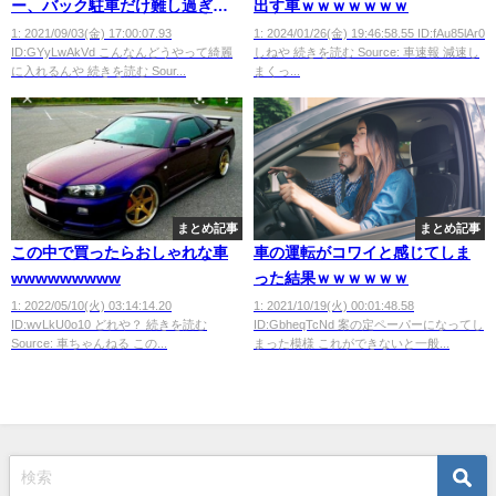
ー、バック駐車だけ難し過ぎて
出す車ｗｗｗｗｗｗｗ
咽び泣くｗｗｗｗ
1: 2021/09/03(金) 17:00:07.93
1: 2024/01/26(金) 19:46:58.55 ID:fAu85lAr0
ID:GYyLwAkVd こんなんどうやって綺麗
しねや 続きを読む Source: 車速報 減速し
に入れるんや 続きを読む Sour...
まくっ...
まとめ記事
まとめ記事
この中で買ったらおしゃれな車
車の運転がコワイと感じてしま
wwwwwwwww
った結果ｗｗｗｗｗｗ
1: 2022/05/10(火) 03:14:14.20
1: 2021/10/19(火) 00:01:48.58
ID:wvLkU0o10 どれや？ 続きを読む
ID:GbheqTcNd 案の定ペーパーになってし
Source: 車ちゃんねる この...
まった模様 これができないと一般...