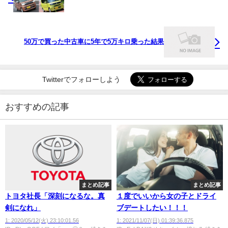
50万で買った中古車に5年で5万キロ乗った結果
Twitterでフォローしよう
おすすめの記事
まとめ記事
まとめ記事
トヨタ社長「深刻になるな。真
１度でいいから女の子とドライ
剣になれ」
ブデートしたい！！！
1: 2020/05/12(火) 23:10:01.56
1: 2021/11/07(日) 01:39:36.875