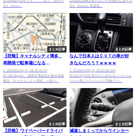
ID:sRIosQOFd ワイ「……🤔？」 続きを
ID:eEeLDAiK0 めちゃくちゃ憧れる 続きを
読む Sourc...
読む Source: 車速報...
まとめ記事
まとめ記事
【悲報】キャナルシティ博多、
なんで日本人はＣＶＴの車が好
再開発で駐車場になる
きなんだろう？ｗｗｗｗ
wwwwwww
1: 2023/01/21(土) 18:39:24.72
1: 2020/07/05(日) 22:03:28.034
ID:+fGn9rpx0 福岡市博多区の複合商業
ID:bOvtQY/00 原付なら走ればいいレベル
施設「キャナルシティ博多」が取り...
だから気にならないけど四輪でそ...
まとめ記事
まとめ記事
【悲報】ワイペーパードライバ
減速しまくってからウインカー