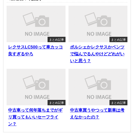
まとめ記事
まとめ記事
レクサスLC500って車カッコ
ポルシェかレクサスかベンツ
良すぎるやろ
で悩んでるんやけどどれがい
いと思う？
まとめ記事
まとめ記事
中古車って何年落ちまでがギ
中古車買うやつって新車は考
リ買ってもいいセーフライ
えなかったの？
ン？