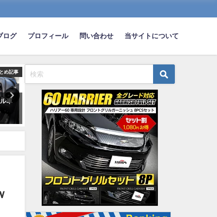
ブログ
プロフィール
問い合わせ
当サイトについて
とめ記事
まとめ記事
ま
アル車
ワイ、ガチのマジで車中泊中ｗ
老人「車の免許はMTが至高
ｗｗｗｗｗｗｗ
はゴミ！無免許は論外」若
「いや車の免許なんか要ら
2023-06-10
です」
2022-10-30
ｗ