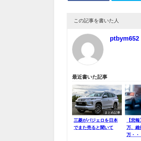
この記事を書いた人
ptbym652
最近書いた記事
まとめ記事
三菱がパジェロを日本
【悲報
でまた売ると聞いて
万、維
万・・