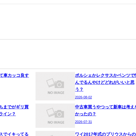
って車カッコ良す
ポルシェかレクサスかベンツで
んでるんやけどどれがいいと思
う？
2026-08-02
ちまでがギリ買
中古車買うやつって新車は考え
ライン？
かったの？
2026-07-31
スでイキってる
ワイ2017年式のプリウスからの