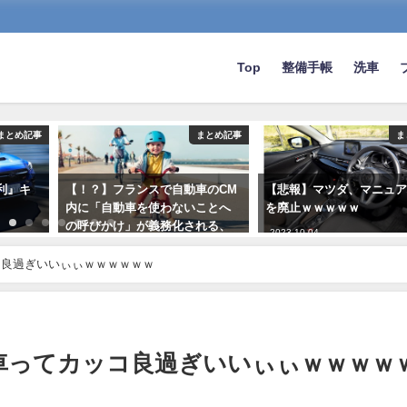
Top
整備手帳
洗車
まとめ記事
まとめ記事
ま
利』キ
【！？】フランスで自動車のCM
【悲報】マツダ、マニュ
内に「自動車を使わないことへ
を廃止ｗｗｗｗｗ
の呼びかけ」が義務化される、
2023-10-04
違反すると600万円超の罰金
コ良過ぎいいぃぃｗｗｗｗｗｗ
2022-01-06
う車ってカッコ良過ぎいいぃぃｗｗｗｗ