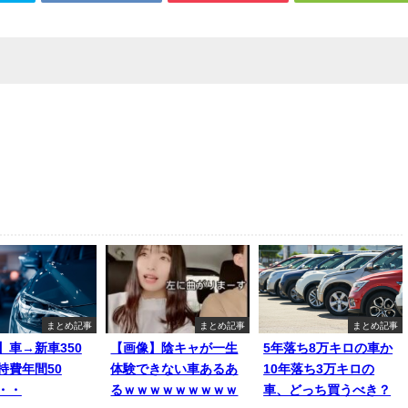
まとめ記事
まとめ記事
まとめ記事
】車→新車350
【画像】陰キャが一生
5年落ち8万キロの車か
持費年間50
体験できない車あるあ
10年落ち3万キロの
・・
るｗｗｗｗｗｗｗｗｗ
車、どっち買うべき？