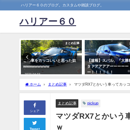
ハリアー６０のブログ。カスタムや雑談ブログ。
ハリアー６０
まとめ記事
まとめ記事
ぎｗｗｗ
この車をカッコいいと思った奴
【速報】スバル、『大勝
wwwwwwwww
タァアアアアーーーーー
ー！！！！！！
2023-04-03
2024-06-25
ホーム
まとめ記事
マツダRX7とかいう車ってカッ
まとめ記事
pickup
シェア
マツダRX7とかい
ｗ
Tweet