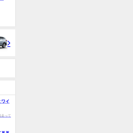
とワイ
0 歩道走って
たｗｗ