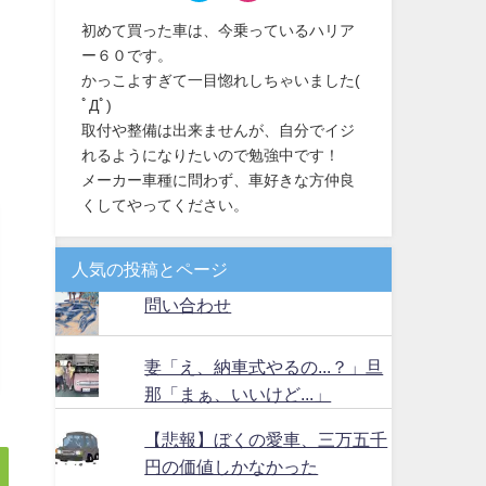
初めて買った車は、今乗っているハリア
ー６０です。
かっこよすぎて一目惚れしちゃいました(
ﾟДﾟ)
取付や整備は出来ませんが、自分でイジ
れるようになりたいので勉強中です！
メーカー車種に問わず、車好きな方仲良
くしてやってください。
人気の投稿とページ
問い合わせ
妻「え、納車式やるの...？」旦
那「まぁ、いいけど...」
【悲報】ぼくの愛車、三万五千
円の価値しかなかった