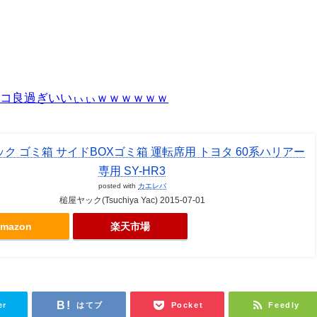
ッコ良過ぎいいぃぃｗｗｗｗｗｗ
ク ゴミ箱 サイドBOXゴミ箱 運転席用 トヨタ 60系ハリアー
専用 SY-HR3
posted with
カエレバ
槌屋ヤック(Tsuchiya Yac) 2015-07-01
mazon
楽天市場
er
はてブ
Pocket
Feedly