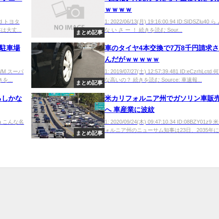
ｗｗｗｗ
Bkqd トヨタ
1: 2022/06/13(月) 19:16:00.94 ID:SIDSZlu40 
大丈...
な い さ ー ！ 続きを読む Sour...
まとめ記事
庭駐車場
車のタイヤ4本交換で7万8千円請求
んだがｗｗｗｗｗ
BQ2WM スーパ
1: 2019/07/27(土) 12:57:39.481 ID:eCzrhLct
...
な高いの？ 続きを読む Source: 車速報...
まとめ記事
るしかな
米カリフォルニア州でガソリン車販
へ 車産業に波紋
qWBa こんな名
1: 2020/09/24(木) 09:47:10.34 ID:08BZY01z
ォルニア州のニューサム知事は23日、2035年に..
まとめ記事