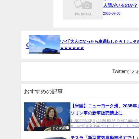
人間がいるのか？
2026-07-30
ワイ｢大人になったら車運転したろ！｣←そ
ｗｗｗｗｗｗ
Twitter
おすすめの記事
【米国】ニューヨーク州、2035年
ソリン車の新車販売禁止に
1: 2021/09/13(月) 22:59:53.65 ID:AGfUt0
車、NY州全廃 35年までに 【ニューヨーク=中.
まとめ記事
テスラ「新型電気自動車出すで！