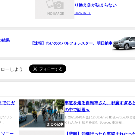
り換え先が決まらない
2026-07-30
の結果
【速報】わいのスバルフォレスター、明日納車
でフォローしよう
までにガ
車道を走る自転車さん、邪魔すぎる
の中で話題ｗ
vc9 ガソリン
1: 2023/04/14(金) 12:08:47.76 ID:jE+7gLeJ
..
くれんか？ 続きを読む Source: 車速報...
まとめ記事
」ソニー
【悲報】沖縄行ったら車盗まれたっ