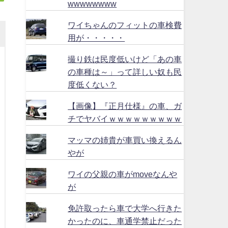
wwwwwwww
ワイちゃんのフィットの車検費
用が・・・・・
撮り鉄は民度低いけど「あの車
の車種は～」って詳しい奴も民
度低くない？
【画像】『正月仕様』の車、ガ
チでヤバイｗｗｗｗｗｗｗｗｗ
マッマの姉貴が車買い換えるん
やが
ワイの父親の車がmoveなんや
が
免許取ったら車で大学へ行きた
かったのに、車通学禁止だった