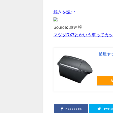
続きを読む
Source: 車速報
マツダRX7とかいう車ってカ
槌屋ヤッ
A
Facebook
Twitt