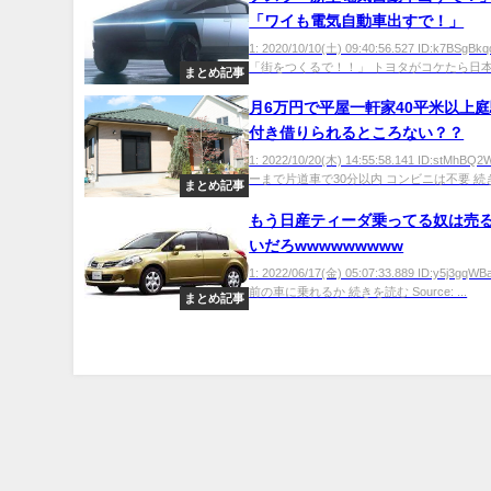
「ワイも電気自動車出すで！」
1: 2020/10/10(土) 09:40:56.527 ID:k7BSg
「街をつくるで！！」 トヨタがコケたら日本は
まとめ記事
月6万円で平屋一軒家40平米以上
付き借りられるところない？？
1: 2022/10/20(木) 14:55:58.141 ID:stMh
ーまで片道車で30分以内 コンビニは不要 続きを
まとめ記事
もう日産ティーダ乗ってる奴は売
いだろwwwwwwwww
1: 2022/06/17(金) 05:07:33.889 ID:y5j3g
前の車に乗れるか 続きを読む Source: ...
まとめ記事