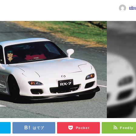
ptb
r
はてブ
Pocket
Feedly