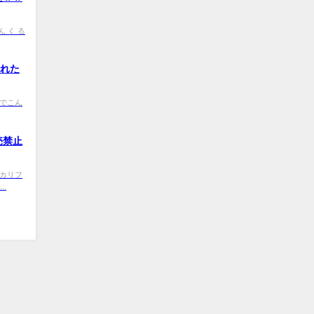
ら ん く る
された
d 何でこん
売禁止
9 米カリフ
.
ハリアー６０ All Rights Reserved.