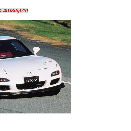
D:4fU8dgb10