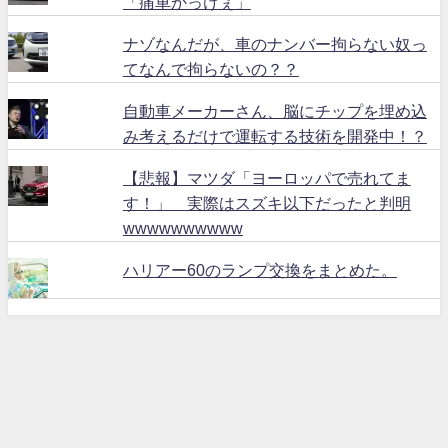
「痛車かっけぇ」
ナゾなんだが、車のナンバー拘らない奴っ
てなんで拘らないの？？
自動車メーカーさん、脳にチップを埋め込
み考えるだけで運転する技術を開発中！？
【悲報】マツダ「ヨーロッパで売れてま
す！」 実際はスズキ以下だったと判明
wwwwwwwwww
ハリアー60のランプ交換をまとめた。