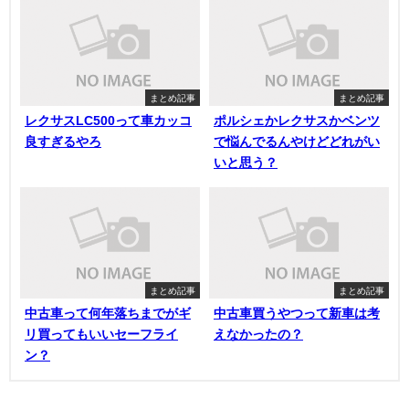
まとめ記事
まとめ記事
レクサスLC500って車カッコ
ポルシェかレクサスかベンツ
良すぎるやろ
で悩んでるんやけどどれがい
いと思う？
まとめ記事
まとめ記事
中古車って何年落ちまでがギ
中古車買うやつって新車は考
リ買ってもいいセーフライ
えなかったの？
ン？