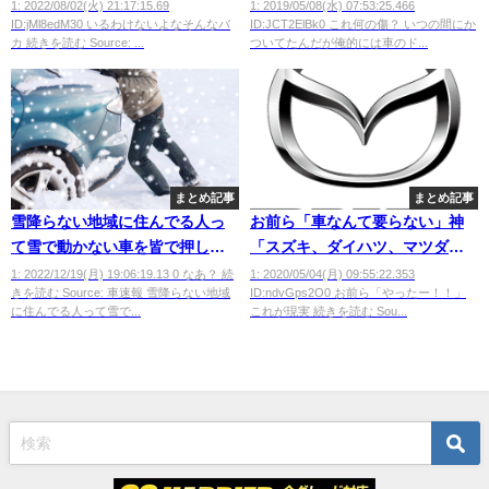
1: 2022/08/02(火) 21:17:15.69
1: 2019/05/08(水) 07:53:25.466
ID:jMl8edM30 いるわけないよなそんなバ
ID:JCT2ElBk0 これ何の傷？ いつの間にか
カ 続きを読む Source: ...
ついてたんだが俺的には車のド...
まとめ記事
まとめ記事
雪降らない地域に住んでる人っ
お前ら「車なんて要らない」神
て雪で動かない車を皆で押した
「スズキ、ダイハツ、マツダど
経験ないってマジなの？？
れかの車を一台プレゼントしよ
1: 2022/12/19(月) 19:06:19.13 0 なあ？ 続
1: 2020/05/04(月) 09:55:22.353
きを読む Source: 車速報 雪降らない地域
ID:ndvGps2O0 お前ら「やったー！！」
う」
に住んでる人って雪で...
これが現実 続きを読む Sou...