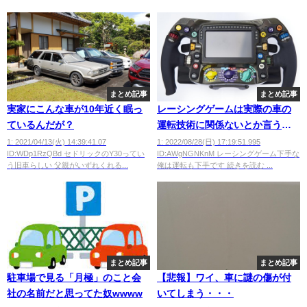
まとめ記事
まとめ記事
実家にこんな車が10年近く眠っ
レーシングゲームは実際の車の
ているんだが？
運転技術に関係ないとか言うけ
どさ
1: 2021/04/13(火) 14:39:41.07
1: 2022/08/28(日) 17:19:51.995
ID:WDp1RzQBd セドリックのY30ってい
ID:AWgNGNKnM レーシングゲーム下手な
う旧車らしい 父親がいずれくれる...
俺は運転も下手です 続きを読む ...
まとめ記事
まとめ記事
駐車場で見る「月極」のこと会
【悲報】ワイ、車に謎の傷が付
社の名前だと思ってた奴wwww
いてしまう・・・