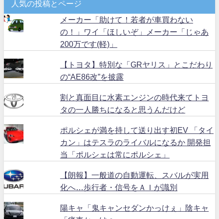
人気の投稿とページ
メーカー「助けて！若者が車買わない
の！」ワイ「ほしいぞ」メーカー「じゃあ
200万です(軽)」
【トヨタ】特別な「GRヤリス」とこだわり
の“AE86改”を披露
割と真面目に水素エンジンの時代来てトヨ
タの一人勝ちになると思うんだけど
ポルシェが満を持して送り出す初EV 「タイ
カン」はテスラのライバルになるか 開発担
当「ポルシェは常にポルシェ」
【朗報】一般道の自動運転、スバルが実用
化へ…歩行者・信号をＡＩが識別
陽キャ「鬼キャンセダンかっけぇ」陰キャ