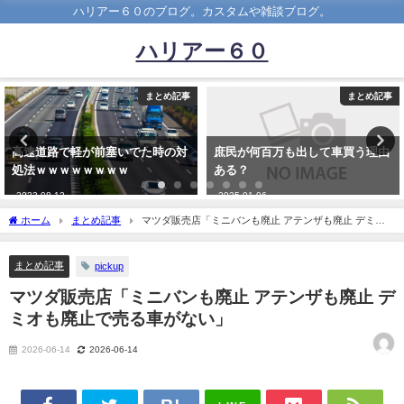
ハリアー６０のブログ。カスタムや雑談ブログ。
ハリアー６０
事
まとめ記事
まとめ記
対
庶民が何百万も出して車買う理由
【緊急】車修理に詳しい人来て
ある？
れ
2025-01-06
2024-12-02
ホーム
まとめ記事
マツダ販売店「ミニバンも廃止 アテンザも廃止 デミオ
も廃止で売る車がない」
まとめ記事
pickup
マツダ販売店「ミニバンも廃止 アテンザも廃止 デ
ミオも廃止で売る車がない」
2026-06-14
2026-06-14