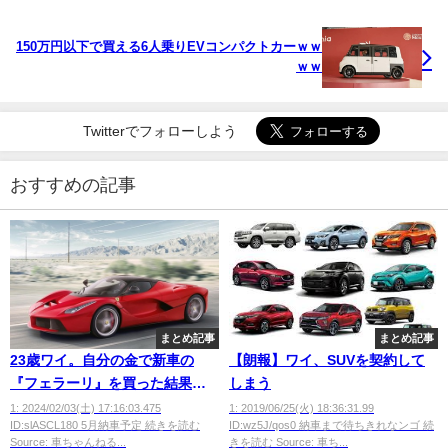
150万円以下で買える6人乗りEVコンパクトカーｗｗ
ｗｗ
Twitterでフォローしよう
おすすめの記事
まとめ記事
まとめ記事
23歳ワイ。自分の金で新車の
【朗報】ワイ、SUVを契約して
『フェラーリ』を買った結果ｗ
しまう
ｗｗｗｗｗ
1: 2024/02/03(土) 17:16:03.475
1: 2019/06/25(火) 18:36:31.99
ID:slASCL180 5月納車予定 続きを読む
ID:wz5J/qos0 納車まで待ちきれなンゴ 続
Source: 車ちゃんねる...
きを読む Source: 車ち...