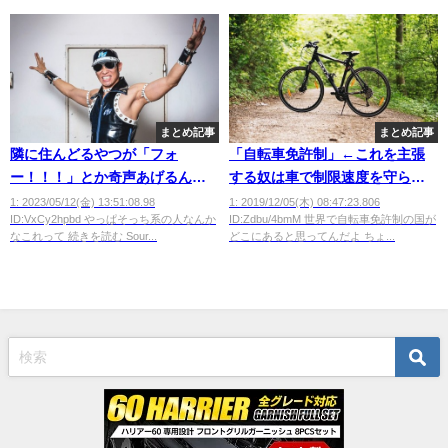
まとめ記事
まとめ記事
隣に住んどるやつが「フォ
「自転車免許制」←これを主張
ー！！！」とか奇声あげるんや
する奴は車で制限速度を守らな
けどｗｗｗｗｗｗ
いことが判明ｗｗｗｗ
1: 2023/05/12(金) 13:51:08.98
1: 2019/12/05(木) 08:47:23.806
ID:VxCy2hpbd やっぱそっち系の人なんか
ID:Zdbu/4bmM 世界で自転車免許制の国が
なこれって 続きを読む Sour...
どこにあると思ってんだよ ちょ...