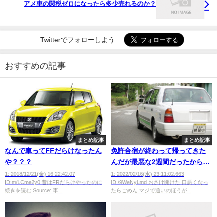
アメ車の関税ゼロになったら多少売れるのか？
Twitterでフォローしよう
おすすめの記事
まとめ記事
まとめ記事
なんで車ってFFだらけなったん
免許合宿が終わって帰ってきた
や？？？
んだが最悪な2週間だったからガ
チで愚痴る
1: 2018/12/21(金) 16:22:42.07
1: 2022/02/16(水) 23:11:02.663
ID:m/LCme2y0 昔はFRだらけやったのに
ID:/9WeNyLmd おさけ開けた 口悪くなっ
続きを読む Source: 車...
たらごめん マジで通いのほうが...