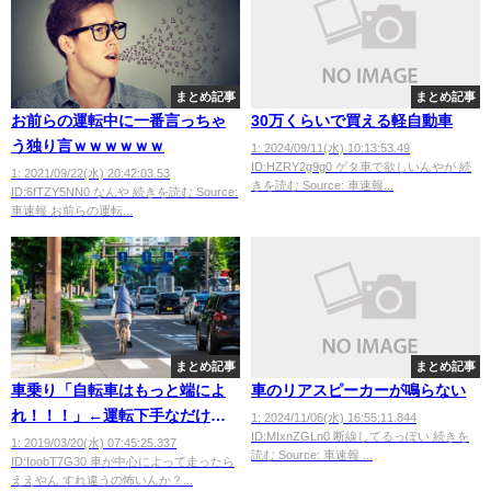
まとめ記事
まとめ記事
お前らの運転中に一番言っちゃ
30万くらいで買える軽自動車
う独り言ｗｗｗｗｗｗ
1: 2024/09/11(水) 10:13:53.49
ID:HZRY2g9g0 ゲタ車で欲しいんやが 続
1: 2021/09/22(水) 20:42:03.53
きを読む Source: 車速報...
ID:6fTZY5NN0 なんや 続きを読む Source:
車速報 お前らの運転...
まとめ記事
まとめ記事
車乗り「自転車はもっと端によ
車のリアスピーカーが鳴らない
れ！！！」←運転下手なだけで
1: 2024/11/06(水) 16:55:11.844
ID:MIxnZGLn0 断線してるっぽい 続きを
は？ｗｗｗｗ
1: 2019/03/20(水) 07:45:25.337
読む Source: 車速報 ...
ID:IoobT7G30 車が中心によって走ったら
ええやん すれ違うの怖いんか？...