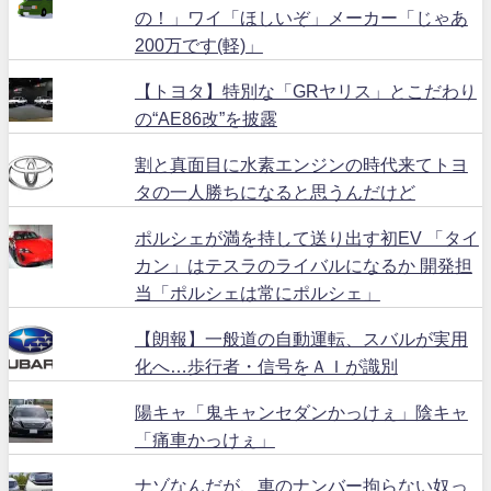
の！」ワイ「ほしいぞ」メーカー「じゃあ
200万です(軽)」
【トヨタ】特別な「GRヤリス」とこだわり
の“AE86改”を披露
割と真面目に水素エンジンの時代来てトヨ
タの一人勝ちになると思うんだけど
ポルシェが満を持して送り出す初EV 「タイ
カン」はテスラのライバルになるか 開発担
当「ポルシェは常にポルシェ」
【朗報】一般道の自動運転、スバルが実用
化へ…歩行者・信号をＡＩが識別
陽キャ「鬼キャンセダンかっけぇ」陰キャ
「痛車かっけぇ」
ナゾなんだが、車のナンバー拘らない奴っ