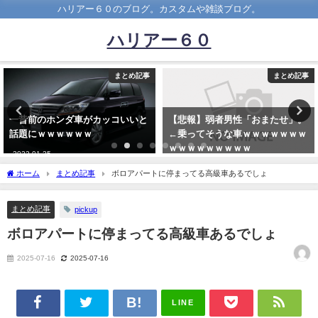
ハリアー６０のブログ。カスタムや雑談ブログ。
ハリアー６０
まとめ記事
まとめ記事
昔前のホンダ車がカッコいいと
【悲報】弱者男性「おまたせ」。
【
題にｗｗｗｗｗｗ
←乗ってそうな車ｗｗｗｗｗｗｗ
い
ｗｗｗｗｗｗｗｗｗ
用
22-01-25
ん
2024-09-05
ホーム
まとめ記事
ボロアパートに停まってる高級車あるでしょ
202
まとめ記事
pickup
ボロアパートに停まってる高級車あるでしょ
2025-07-16
2025-07-16
LINE