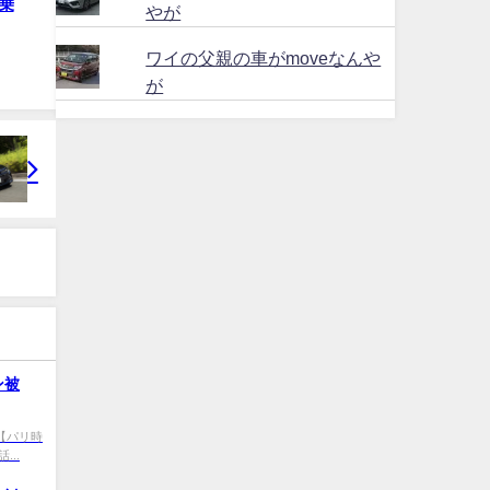
乗
やが
ワイの父親の車がmoveなんや
が
ン被
v9 【パリ時
..