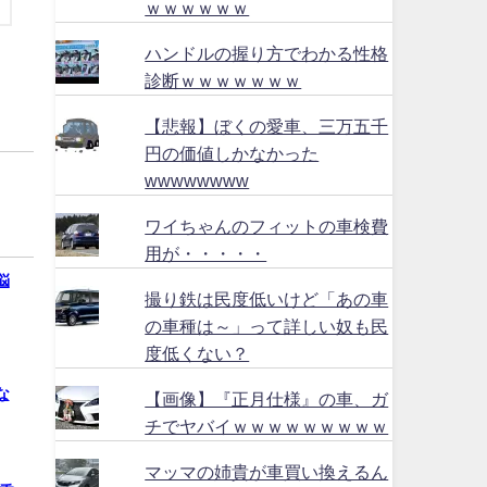
ｗｗｗｗｗｗ
ハンドルの握り方でわかる性格
診断ｗｗｗｗｗｗｗ
【悲報】ぼくの愛車、三万五千
円の価値しかなかった
wwwwwwww
ワイちゃんのフィットの車検費
用が・・・・・
悩
撮り鉄は民度低いけど「あの車
の車種は～」って詳しい奴も民
度低くない？
な
【画像】『正月仕様』の車、ガ
チでヤバイｗｗｗｗｗｗｗｗｗ
マッマの姉貴が車買い換えるん