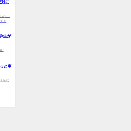
絶対に
道を譲らない
転する
医学生が
IKU
っと車
0 ダメかな