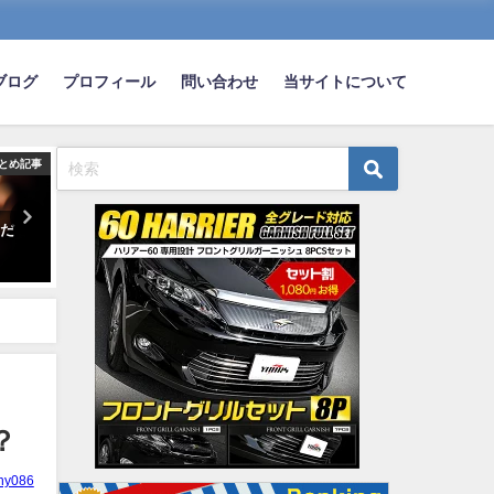
ブログ
プロフィール
問い合わせ
当サイトについて
とめ記事
まとめ記事
ま
とだ
昔のMAZDAの商用車ってすっげ
なんか最近車SUVばっかや
ぇ安っぽかったよな
ｗｗｗｗｗｗｗ
2022-08-15
2022-06-20
？
hy086