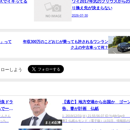
スでイキってる
ワイ2017年式のプリウスからの
り換え先が決まらない
2026-07-30
よ」って
年収300万のこどおじが乗っても許されるワンラン
ク上の中古車って何？
でフォローしよう
優良ドラ
【逃亡】地方空港から出国か ゴー
るでー！
告、妻が計画 仏紙
E0 まんさん
1: 2019/12/31(火) 21:55:56.07 ID:YxjMrSq
ち...
事】仏紙ルモンド（電子版）は31日、情報筋の話.
まとめ記事