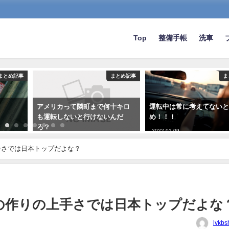
Top
整備手帳
洗車
まとめ記事
まとめ記事
ま
アメリカって隣町まで何十キロ
運転中は常に考えてない
も運転しないと行けないんだ
め！！！
ろ？
2022-01-09
2024-06-08
手さでは日本トップだよな？
の作りの上手さでは日本トップだよな
lvkbs