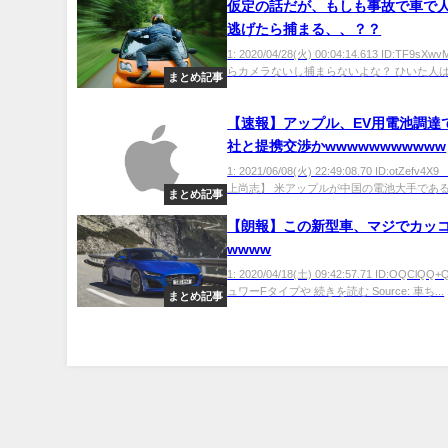
仮定の話だが、もしも事故で車で
逃げたら捕まる、、？？
1: 2020/04/28(火) 00:04:14.613 ID:TF9sX
らカメラないし捕まらないよな？ ひいた人は倒
まとめ記事
【速報】アップル、EV用電池調達
社と提携交渉かwwwwwwwwwww
1: 2021/06/08(火) 22:49:08.70 ID:otZefv4
上尚志】 米アップルが中国の電池大手である寧
まとめ記事
【朗報】この新型車、マジでカッ
wwww
1: 2020/04/18(土) 09:42:57.71 ID:OQClQ
ュワーFタイプや 続きを読む Source: 車ち...
まとめ記事