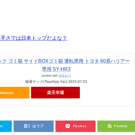
上手さでは日本トップだよな？
ク ゴミ箱 サイドBOXゴミ箱 運転席用 トヨタ 60系ハリアー
専用 SY-HR3
posted with
カエレバ
槌屋ヤック(Tsuchiya Yac) 2015-07-01
mazon
楽天市場
er
はてブ
Pocket
Feedly