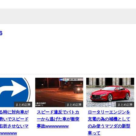
6
まとめ記事
まとめ記事
まとめ記事
る時に対向車が
スピード違反でパトカ
ロータリーエンジンを
勢いでスピード
ーから逃げた車が衝突
充電の為の補機として
右折させないマ
事故wwwwwww
のみ使うマツダの新型
wwwww
車って