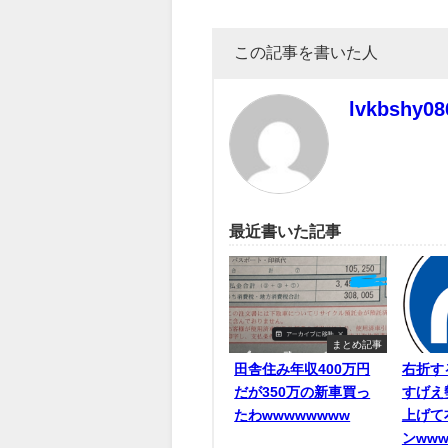
この記事を書いた人
lvkbshy08
最近書いた記事
まとめ記事
田舎住み年収400万円
右折す
だが350万の新車買っ
すげえ
たわwwwwwwww
上げて
ンwww