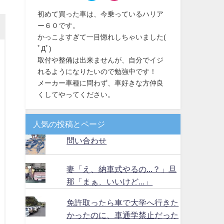
初めて買った車は、今乗っているハリア
ー６０です。
かっこよすぎて一目惚れしちゃいました(
ﾟДﾟ)
取付や整備は出来ませんが、自分でイジ
れるようになりたいので勉強中です！
メーカー車種に問わず、車好きな方仲良
くしてやってください。
人気の投稿とページ
問い合わせ
妻「え、納車式やるの...？」旦
那「まぁ、いいけど...」
免許取ったら車で大学へ行きた
かったのに、車通学禁止だった