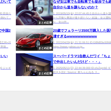
人ひいて
なぜ女は車でも自転車でも徒歩でも
自分から道を譲らないのか？
wvM0 田舎な
1: 2019/05/10(金) 22:07:44.45 0 自分から
れて...
から悲惨な事故が後を絶たない 結論：女は運
な 女は外...
まとめ記事
で中国2
20歳でフェラーリ3500万購入した
凄すぎるwwwwwwwwwww
X9 【広州=川
1: 2022/04/29(金) 21:31:06.51 ID:GBNB3tx50N
徳...
https://news.yahoo.co.jp...
まとめ記事
コいい
スーパードラマ1缶飲んだワイ「ちょ
で外出したいんだけど・・・」
Q+Q0 ジャギ
1: 2025/05/11(日) 22:44:39.000 ID:zIvZqzrb
続きを読む Source: 車ちゃんねる ス...
まとめ記事