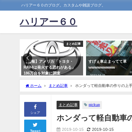
ハリアー６０のブログ。カスタムや雑談ブログ。
ハリアー６０
まとめ記事
まとめ記事
コの区画
【悲報】アメリカ「トヨタ・
すげぇ車止まってて草
るんだが
RAV4は発火する恐れがある」
wwwwwwwww
186万台を対象に調査
2022-04-11
2021-03-03
ホーム
まとめ記事
ホンダって軽自動車の作りの上
まとめ記事
pickup
シェア
ホンダって軽自動車
2019-10-15
2019-10-15
Tweet