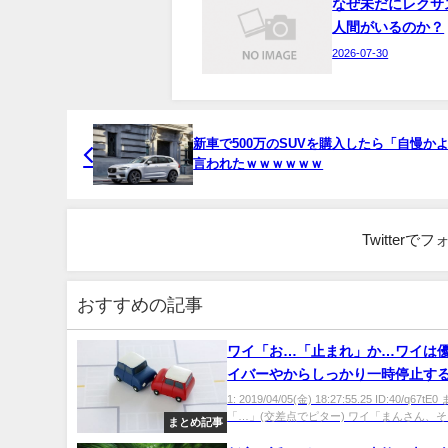
なぜ未だにレクサ
人間がいるのか？
2026-07-30
新車で500万のSUVを購入したら「自慢か
言われたｗｗｗｗｗｗ
Twitter
おすすめの記事
ワイ「お…「止まれ」か…ワイは
イバーやからしっかり一時停止す
ん…？」
1: 2019/04/05(金) 18:27:55.25 ID:40/q67t
「…」(交差点でピター) ワイ「まんさん、そっ
まとめ記事