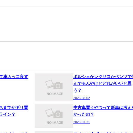
って車カッコ良す
ポルシェかレクサスかベンツで
んでるんやけどどれがいいと思
う？
2026-08-02
ちまでがギリ買
中古車買うやつって新車は考え
ライン？
かったの？
2026-07-31