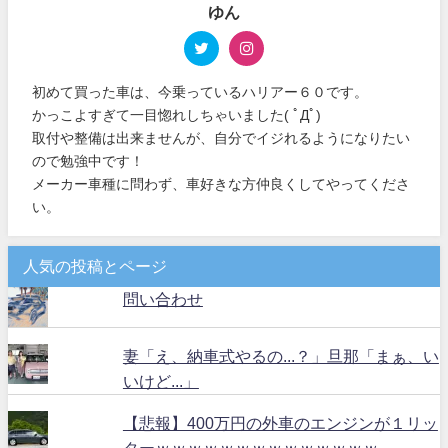
ゆん
初めて買った車は、今乗っているハリアー６０です。
かっこよすぎて一目惚れしちゃいました( ﾟДﾟ)
取付や整備は出来ませんが、自分でイジれるようになりたい
ので勉強中です！
メーカー車種に問わず、車好きな方仲良くしてやってくださ
い。
人気の投稿とページ
問い合わせ
妻「え、納車式やるの...？」旦那「まぁ、い
いけど...」
【悲報】400万円の外車のエンジンが１リッ