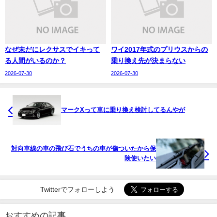
なぜ未だにレクサスでイキって
ワイ2017年式のプリウスからの
る人間がいるのか？
乗り換え先が決まらない
2026-07-30
2026-07-30
マークXって車に乗り換え検討してるんやが
対向車線の車の飛び石でうちの車が傷ついたから保
険使いたい
Twitterでフォローしよう
おすすめの記事