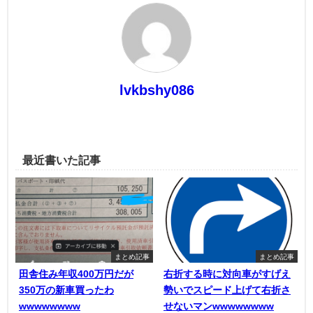
lvkbshy086
最近書いた記事
まとめ記事
まとめ記事
田舎住み年収400万円だが
右折する時に対向車がすげえ
350万の新車買ったわ
勢いでスピード上げて右折さ
wwwwwwww
せないマンwwwwwwww