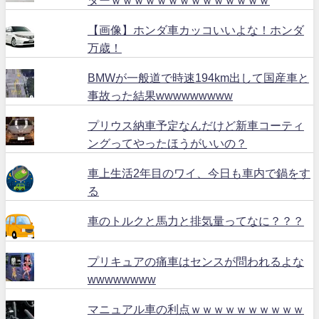
ターｗｗｗｗｗｗｗｗｗｗｗｗｗｗ
【画像】ホンダ車カッコいいよな！ホンダ
万歳！
BMWが一般道で時速194km出して国産車と
事故った結果wwwwwwwww
プリウス納車予定なんだけど新車コーティ
ングってやったほうがいいの？
車上生活2年目のワイ、今日も車内で鍋をす
る
車のトルクと馬力と排気量ってなに？？？
プリキュアの痛車はセンスが問われるよな
wwwwwwww
マニュアル車の利点ｗｗｗｗｗｗｗｗｗｗ