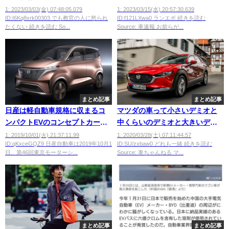
1: 2023/03/03(金) 07:48:05.079
1: 2023/03/15(水) 20:57:30.639
ID:I6Kq8xrk00303 でも教官の人に怒られ
ID:f121LXwa0 ランエボ 続きを読む
たくない 続きを読む So...
Source: 車速報 お前らが...
まとめ記事
まとめ記事
日産は軽自動車規格に収まるコ
マツダの車って小さいデミオと
ンパクトEVのコンセプトカーを
中くらいのデミオと大きいデミ
世界初公開 東京モーターショ
オしかないよな
1: 2019/10/01(火) 21:37:11.99
1: 2020/03/28(土) 07:11:44.57
ID:qKxceGQZ9 日産自動車は2019年10月1
ID:SU/zxbaw0 どれも一緒 続きを読む
ー2019
日、第46回東京モーターシ...
Source: 車ちゃんねる マ...
まとめ記事
まとめ記事