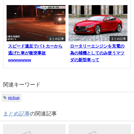
まとめ記事
まとめ記事
スピード違反でパトカーから
ロータリーエンジンを充電の
逃げた車が衝突事故
為の補機としてのみ使うマツ
wwwwwww
ダの新型車って
関連キーワード
pickup
まとめ記事
の関連記事