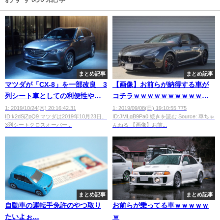
まとめ記事
まとめ記事
マツダが「CX-8」を一部改良 3
【画像】お前らが納得する車が
列シート車としての利便性や快
コチラｗｗｗｗｗｗｗｗｗｗｗ
適性が向上 東京モーターショ
ｗ
1: 2019/10/24(木) 20:16:42.31
1: 2019/09/08(日) 19:10:55.775
ID:k2dSjZpQ9 マツダは2019年10月23日、
ID:JMLgB9Pa0 続きを読む Source: 車ちゃ
ー2019
3列シートクロスオーバー...
んねる 【画像】お前...
まとめ記事
まとめ記事
自動車の運転手免許のやつ取り
お前らが乗ってる車ｗｗｗｗｗ
たいよぉ…
ｗ