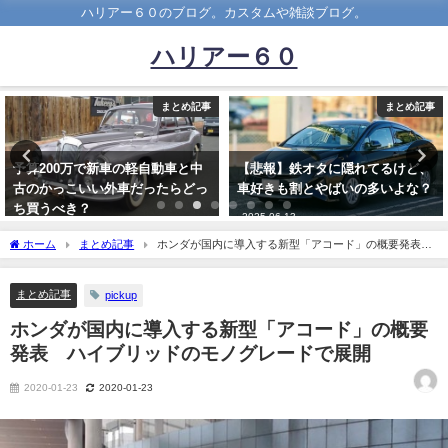
ハリアー６０のブログ。カスタムや雑談ブログ。
ハリアー６０
まとめ記事
まとめ記事
予算200万で新車の軽自動車と中
【悲報】鉄オタに隠れてるけど、
古のかっこいい外車だったらどっ
車好きも割とやばいの多いよな？
ち買うべき？
2025-06-13
2019-01-13
ホーム
まとめ記事
ホンダが国内に導入する新型「アコード」の概要発表
ハイブリッドのモノグレードで展開
まとめ記事
pickup
ホンダが国内に導入する新型「アコード」の概要
発表 ハイブリッドのモノグレードで展開
2020-01-23
2020-01-23