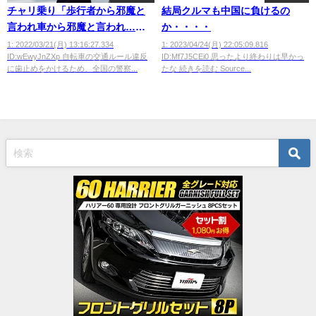
チャリ乗り「歩行者から邪魔と
結局クルマも中国に負けるの
言われ車から邪魔と言われ…ど
か・・・・
うすりゃいいのよ」
1: 2022/03/21(月) 13:16:27.334
1: 2023/04/24(月) 22:05:09.816
ID:wEwyJnZXp 自転車の交通ルール違反
ID:Mf7J5CEi0 思ったより終わりは早かっ
に歯止めをかけるため、全国の警察...
たな 続きを読む Source...