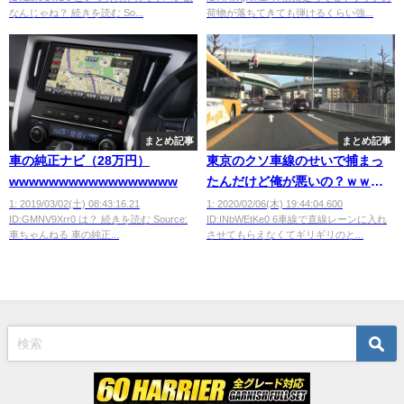
wwwwwwwwwwwwww
なんじゃね？ 続きを読む So...
荷物が落ちてきても弾けるくらい強...
まとめ記事
まとめ記事
車の純正ナビ（28万円）
東京のクソ車線のせいで捕まっ
wwwwwwwwwwwwwwwww
たんだけど俺が悪いの？ｗｗｗ
ｗ
1: 2019/03/02(土) 08:43:16.21
1: 2020/02/06(木) 19:44:04.600
ID:GMNV9Xrr0 は？ 続きを読む Source:
ID:INbWEtKe0 6車線で直線レーンに入れ
車ちゃんねる 車の純正...
させてもらえなくてギリギリのと...