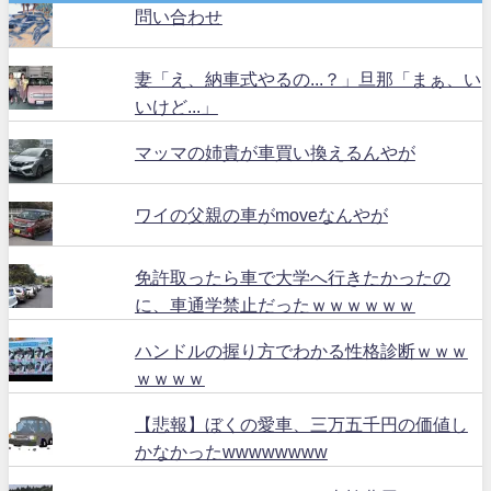
問い合わせ
妻「え、納車式やるの...？」旦那「まぁ、い
いけど...」
マッマの姉貴が車買い換えるんやが
ワイの父親の車がmoveなんやが
免許取ったら車で大学へ行きたかったの
に、車通学禁止だったｗｗｗｗｗｗ
ハンドルの握り方でわかる性格診断ｗｗｗ
ｗｗｗｗ
【悲報】ぼくの愛車、三万五千円の価値し
かなかったwwwwwwww