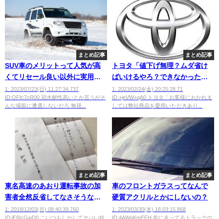
まとめ記事
まとめ記事
SUV車のメリットって人気が高
トヨタ「値下げ無理？ムダ省け
くてリセール良い以外に実用的
ばいけるやろ？できなかったら..
なメリットなくね？
わかってるよな？」
1: 2023/07/23(日) 11:27:34.737
1: 2023/02/24(金) 20:25:28.71
ID:OFfc7cR00 冠水耐性高いとか言うがそ
ID:+jeVW+qA0 トヨタ「お客様におかれま
んな場面に遭遇しないだろ 無視...
しては弊社商品を愛用いただきあり...
まとめ記事
まとめ記事
東名高速のあおり運転事故の加
車のフロントガラスってなんで
害者全然反省してなさそうな態
硬質アクリルとかにしないの？
度でワロタ
1: 2018/12/03(月) 08:40:39.760
1: 2023/03/30(木) 16:03:15.868
ID:iE8IcGwD0 こいつもしかしてヤバい奴
ID:4AWqKmEFH 前に走ってるトラックの