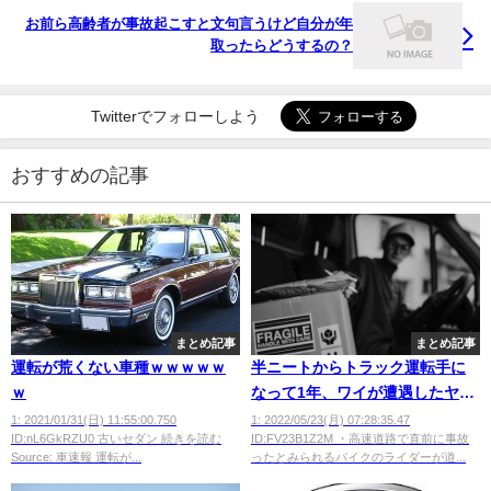
お前ら高齢者が事故起こすと文句言うけど自分が年
取ったらどうするの？
Twitterでフォローしよう
おすすめの記事
まとめ記事
まとめ記事
運転が荒くない車種ｗｗｗｗｗ
半ニートからトラック運転手に
ｗ
なって1年、ワイが遭遇したヤバ
かった事ｗｗｗｗｗｗ
1: 2021/01/31(日) 11:55:00.750
1: 2022/05/23(月) 07:28:35.47
ID:nL6GkRZU0 古いセダン 続きを読む
ID:FV23B1Z2M ・高速道路で直前に事故
Source: 車速報 運転が...
ったとみられるバイクのライダーが道...