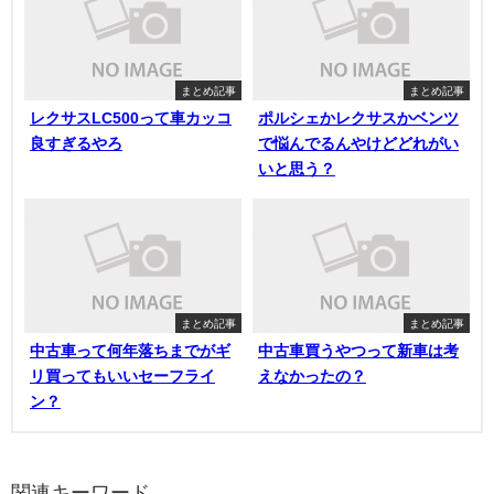
まとめ記事
まとめ記事
レクサスLC500って車カッコ
ポルシェかレクサスかベンツ
良すぎるやろ
で悩んでるんやけどどれがい
いと思う？
まとめ記事
まとめ記事
中古車って何年落ちまでがギ
中古車買うやつって新車は考
リ買ってもいいセーフライ
えなかったの？
ン？
関連キーワード