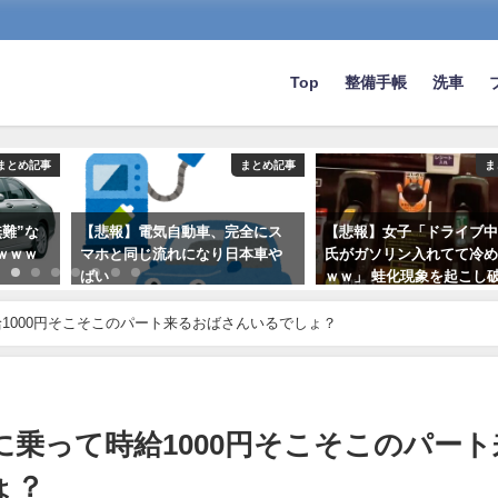
Top
整備手帳
洗車
まとめ記事
まとめ記事
ま
難”な
【悲報】電気自動車、完全にス
【悲報】女子「ドライブ
ｗｗｗ
マホと同じ流れになり日本車や
氏がガソリン入れてて冷
ばい
ｗｗ」 蛙化現象を起こし
2022-03-10
2023-06-13
1000円そこそこのパート来るおばさんいるでしょ？
乗って時給1000円そこそこのパート
ょ？