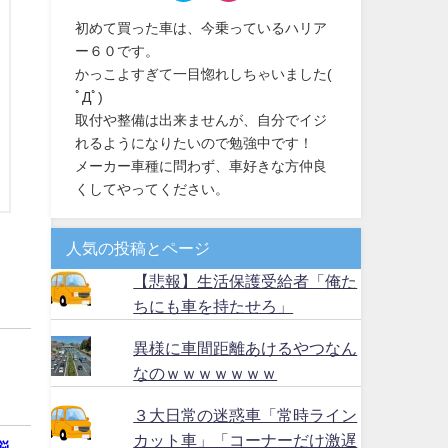
初めて買った車は、今乗っているハリア
ー６０です。
かっこよすぎて一目惚れしちゃいました(
ﾟДﾟ)
取付や整備は出来ませんが、自分でイジ
れるようになりたいので勉強中です！
メーカー車種に問わず、車好きな方仲良
くしてやってください。
人気の投稿とページ
【悲報】生活保護受給者「俺た
ちにも車を持たせろ」
異様に車間距離あけるやつなん
なのｗｗｗｗｗｗｗ
３大日常の迷惑車「常時ライン
カット車」「コーナーだけ激遅
悩