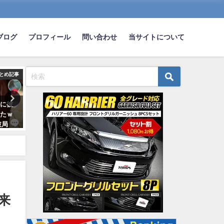
ブログ
プロフィール
問い合わせ
当サイトについて
とめ記事
まとめ記事
ま
中に彼
【悲報】同性愛者「駐車場に車
無能「(クソ狭)自転車レー
めたｗ
停めて休むとかお前ホ◯かよ
ましたｗ」車「おっ路駐で
破局
ぉ！（ｼｺｺｺｺｺｺ」→30代男性の股
じゃんｗｗｗ」チャリ「路
間触り逮捕
れてるし歩道爆走うおおお
ｗ」
2022-12-12
2023-02-14
来