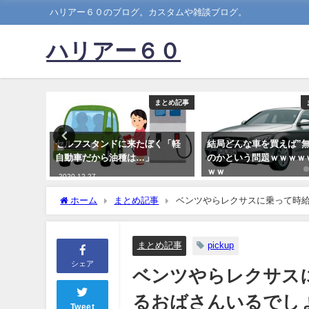
ハリアー６０のブログ。カスタムや雑談ブログ。
ハリアー６０
まとめ記事
まとめ記事
ブと名乗
セルフスタンドに来たぼく「軽
結局どんな車を買えば”無
少しもフ
自動車だから油種は…」
のかという問題ｗｗｗｗ
ではなか
ｗｗ
2020-12-27
ww
2019-07-10
ホーム
まとめ記事
ベンツやらレクサスに乗って時給
まとめ記事
pickup
シェア
ベンツやらレクサスに
るおばさんいるでし
Tweet