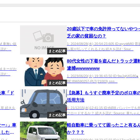
20歳以下で車の免許持ってないやつ
乏の家の貧困なの？
fNMM 車無い奴
1: 2024/08/28(水) 20:54:23.605 ID:wyvtitMI
 ...
ら親が払ってくれるよね 続きを読む Sour...
まとめ記事
80代女性の下着を盗んだトラック運
逮捕wwwwwww
A9jVd キーがか
む...
1: 2023/06/20(火) 19:36:43.50 ID:9wJqhXG80●
BE:896590257-PLT(21003) sss...
まとめ記事
級車「ド
【急募】もうすぐ廃車予定のボロ車
活用方法
pdM 草 続きを
1: 21/12/15(水)12:41:15 ID:tNR8 バンパー
フロードするか？ 続きを読む Source: 車ちゃんね
まとめ記事
ー♪」車
軽自動車に乗ってて困ったこと有る
ました
か？？？