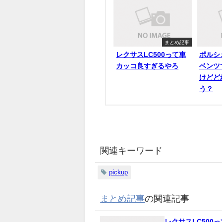
まとめ記事
レクサスLC500って車
ポルシ
カッコ良すぎるやろ
ベンツ
けどど
う？
関連キーワード
pickup
まとめ記事
の関連記事
レクサスLC500