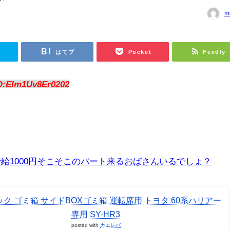
m
r
はてブ
Pocket
Feedly
D:Elm1Uv8Er0202
給1000円そこそこのパート来るおばさんいるでしょ？
ク ゴミ箱 サイドBOXゴミ箱 運転席用 トヨタ 60系ハリアー
専用 SY-HR3
posted with
カエレバ