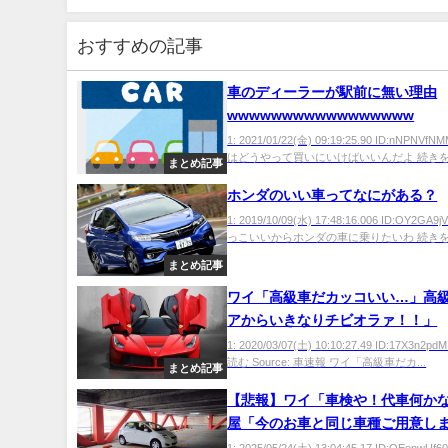
おすすめの記事
車のディーラーが駅前に無い理由
wwwwwwwwwwwwwwwww
1: 2021/01/22(金) 09:19:25.90 ID:nNPNV
はどうやって買いにいけばいいんだよ 続きを読む
まとめ記事
ホンダのいい車ってなにがある？
1: 2019/10/09(水) 17:48:16.006 ID:OY2G
っこいいからホンダの車に乗りたいわ 続きを読
まとめ記事
ワイ「高級車だカッコいい…」高
アからいきなりチビオラァ！！」
1: 2020/03/07(土) 10:10:27.49 ID:17X3n2
読む Source: 車速報 ワイ「高級車だカ...
まとめ記事
【悲報】ワイ「車検や！代車何かな
屋「今のお車と同じ車種ご用意し
ｗ」ワイ「は？」