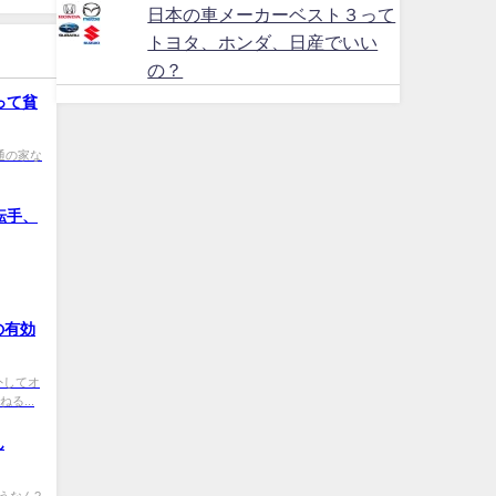
日本の車メーカーベスト３って
トヨタ、ホンダ、日産でいい
の？
って貧
0 普通の家な
転手、
の有効
でも外してオ
る...
ん