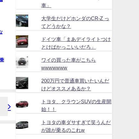
車」
大学生だけどホンダのCR-Z っ
てどうかな？
な
ドイツ車「まあデイライトつけ
とけばかっこいいだろ」
ワイの買った車がこちら
乗
wwwwwww
200万円で普通車買いたいんだ
けどオススメあるか？
トヨタ、クラウンSUVの生産開
始！！
トヨタの車ダサすぎて笑うんだ
が誰が乗るのこれw