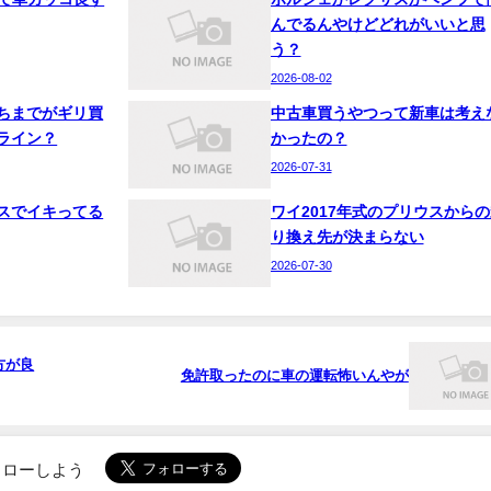
んでるんやけどどれがいいと思
う？
2026-08-02
ちまでがギリ買
中古車買うやつって新車は考え
ライン？
かったの？
2026-07-31
スでイキってる
ワイ2017年式のプリウスからの
り換え先が決まらない
2026-07-30
方が良
免許取ったのに車の運転怖いんやが
でフォローしよう