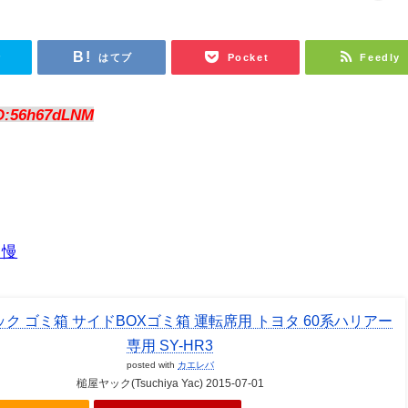
r
はてブ
Pocket
Feedly
D:56h67dLNM
自慢
ク ゴミ箱 サイドBOXゴミ箱 運転席用 トヨタ 60系ハリアー
専用 SY-HR3
posted with
カエレバ
槌屋ヤック(Tsuchiya Yac) 2015-07-01