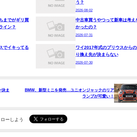
う？
2026-08-02
ちまでがギリ買
中古車買うやつって新車は考え
ライン？
かったの？
2026-07-31
スでイキってる
ワイ2017年式のプリウスからの
り換え先が決まらない
2026-07-30
か決ま
BMW、新型ミニを発売…ユニオンジャックのリア
ランプが可愛い！
でフォローしよう