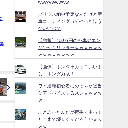
wwwwwwwww
プリウス納車予定なんだけど新
な
車コーティングってやったほう
がいいの？
【悲報】400万円の外車のエン
乗
ジンが１リッターｗｗｗｗｗｗ
ｗｗｗｗｗｗｗｗ
【画像】ホンダ車カッコいいよ
な！ホンダ万歳！
ワイ運転初心者にめっちゃ適当
なアドバイスするスレｗｗｗｗ
ｗ
ふと思ったんだが素手で車って
どこまで壊せるんだろうかｗｗ
ｗｗ