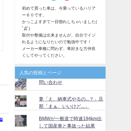
初めて買った車は、今乗っているハリア
ー６０です。
かっこよすぎて一目惚れしちゃいました(
ﾟДﾟ)
取付や整備は出来ませんが、自分でイジ
れるようになりたいので勉強中です！
メーカー車種に問わず、車好きな方仲良
くしてやってください。
人気の投稿とページ
問い合わせ
妻「え、納車式やるの...？」旦
那「まぁ、いいけど...」
BMWが一般道で時速194km出
悩
して国産車と事故った結果