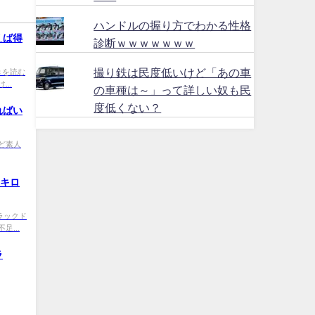
ハンドルの握り方でわかる性格
えば得
診断ｗｗｗｗｗｗｗ
撮り鉄は民度低いけど「あの車
 続きを読む
...
の車種は～」って詳しい奴も民
度低くない？
ればい
sp ど素人
0キロ
9 トラックド
...
ラ