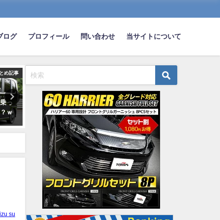
ブログ
プロフィール
問い合わせ
当サイトについて
とめ記事
まとめ記事
ま
車乗っ
友達がミニバンというダサい車
高速道路で大型トラックを
た？ｗ
を買おうとしてるんやけど
守って追い越してたら後ろ
wwwwwwwwwww
クラクション鳴らされて詰
れて蛇行運転されたｗｗ
2020-07-29
2025-06-03
izu su