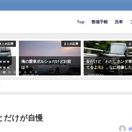
Top
整備手帳
洗車
まとめ記事
まとめ記事
ま
ｗｗｗ
俺の愛車ポルシェだけどお前
女だけど「わたしホンダ
ｗｗｗ
は？
てるよ！」←なに想像し
2019-05-14
2020-12-12
慢
とだけが自慢
m