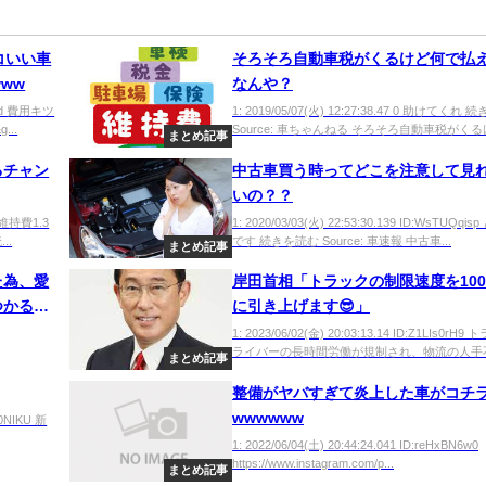
コいい車
そろそろ自動車税がくるけど何で払
ww
なんや？
Y1Hd 費用キツ
1: 2019/05/07(火) 12:27:38.47 0 助けてくれ
..
Source: 車ちゃんねる そろそろ自動車税がくるけ
まとめ記事
るチャン
中古車買う時ってどこを注意して見
いの？？
i0 維持費1.3
1: 2020/03/03(火) 22:53:30.139 ID:WsTUQqi
..
です 続きを読む Source: 車速報 中古車...
まとめ記事
た為、愛
岸田首相「トラックの制限速度を10
つかるｗ
に引き上げます😎」
1: 2023/06/02(金) 20:03:13.14 ID:Z1LIs0rH
ライバーの長時間労働が規制され、物流の人手不足
まとめ記事
整備がヤバすぎて炎上した車がコチ
wwwwww
H0NIKU 新
1: 2022/06/04(土) 20:44:24.041 ID:reHxBN6w0
https://www.instagram.com/p...
まとめ記事