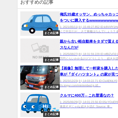
おすすめの記事
俺氏35歳オッサン、めっちゃカッ
をついに購入するwwwwwwwwww
1: 2021/05/11(火) 15:49:27.852 ID:k8VVf
くて中古だが… さて車種はなんでしょう？ &g.
まとめ記事
親から古い軽自動車をタダで貰え
スなんだが
1: 2025/08/27(水) 18:31:59.229 ID:nfB/ZvF
万円くらいかかるけどどうしよう… 続きを読.
まとめ記事
【画像】無理して一軒家を購入し
車が『ダイハツタント』の家が見
ｗｗｗｗｗ
1: 2023/12/23(土) 14:03:22.71 ID:CkAEKtLY0
//s.imgur.com/min/embed.js 続...
まとめ記事
クルマに400万←これ普通なの？
1: 2025/06/29(日) 14:01:23.56 ID:0ScYOoE
車高すぎじゃね 続きを読む Source: 車...
まとめ記事