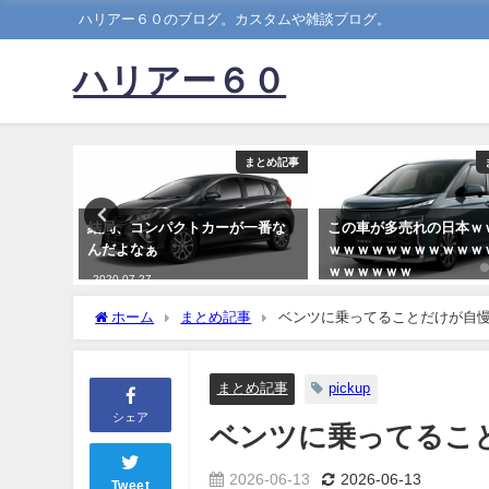
ハリアー６０のブログ。カスタムや雑談ブログ。
ハリアー６０
まとめ記事
まとめ記事
て買う価
結局、コンパクトカーが一番な
この車が多売れの日本ｗ
け？？
んだよなぁ
ｗｗｗｗｗｗｗｗｗｗｗ
ｗｗｗｗｗｗ
2020-07-27
2023-05-12
ホーム
まとめ記事
ベンツに乗ってることだけが自
まとめ記事
pickup
シェア
ベンツに乗ってるこ
2026-06-13
2026-06-13
Tweet