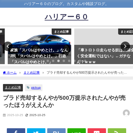
ハリアー６０のブログ。カスタムや雑談ブログ。
ハリアー６０
まとめ記事
まとめ記事
家族「スバルはやめとけ。」なん
「車トロトロ走らせる奴は実際全
J民「スバルはやめとけ。」行政
く安全運転ではない」←ガチな
「スバルはやめとけ。」
ん？ｗｗｗ
2019-02-01
2021-01-24
ホーム
まとめ記事
プラド売却するんやが500万提示されたんやが売ったほ
うがええんか
まとめ記事
pickup
プラド売却するんやが500万提示されたんやが売
ったほうがええんか
2025-10-25
2025-10-25