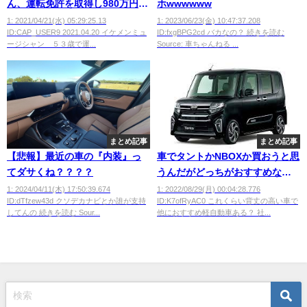
ん、運転免許を取得し980万円の
ホwwwwww
レンジローバーを購入
1: 2021/04/21(水) 05:29:25.13
1: 2023/06/23(金) 10:47:37.208
ID:CAP_USER9 2021.04.20 イケメンミュ
ID:fxgBPG2cd バカなの？ 続きを読む
wwwwwwwww
ージシャン ５３歳で運...
Source: 車ちゃんねる ...
まとめ記事
まとめ記事
【悲報】最近の車の『内装』っ
車でタントかNBOXか買おうと思
てダサくね？？？？
うんだがどっちがおすすめな
の？
1: 2024/04/11(木) 17:50:39.674
1: 2022/08/29(月) 00:04:28.776
ID:dTfzew43d クソデカナビとか誰が支持
ID:K7ofRyAC0 これくらい背丈の高い車で
してんの 続きを読む Sour...
他におすすめ軽自動車ある？ 社...