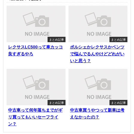
まとめ記事
まとめ記事
レクサスLC500って車カッコ
ポルシェかレクサスかベンツ
良すぎるやろ
で悩んでるんやけどどれがい
いと思う？
まとめ記事
まとめ記事
中古車って何年落ちまでがギ
中古車買うやつって新車は考
リ買ってもいいセーフライ
えなかったの？
ン？