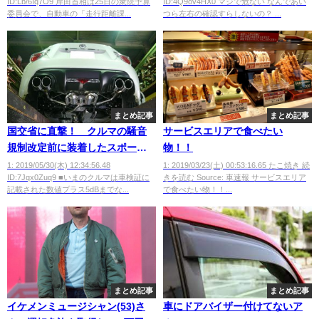
ID:Lb/6Iq7O9 岸田首相は25日の衆院予算
ID:4Q9ov4HX0 マジで危ない なんであい
委員会で、自動車の「走行距離課...
つら左右の確認すらしないの？ ...
まとめ記事
まとめ記事
国交省に直撃！ クルマの騒音
サービスエリアで食べたい
規制改定前に装着したスポーツ
物！！
マフラーは車検に通るのか？
1: 2019/05/30(木) 12:34:56.48
1: 2019/03/23(土) 00:53:16.65 たこ焼き 続
ID:7Jqx0Zuq9 ■いまのクルマは車検証に
きを読む Source: 車速報 サービスエリア
記載された数値プラス5dBまでな...
で食べたい物！！...
まとめ記事
まとめ記事
イケメンミュージシャン(53)さ
車にドアバイザー付けてないア