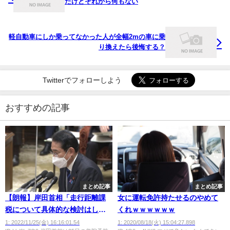
たけどそれから何もない
軽自動車にしか乗ってなかった人が全幅2mの車に乗
り換えたら後悔する？
Twitterでフォローしよう
おすすめの記事
まとめ記事
まとめ記事
【朗報】岸田首相「走行距離課
女に運転免許持たせるのやめて
税について具体的な検討はして
くれｗｗｗｗｗｗ
いない」
1: 2022/11/25(金) 16:16:01.54
1: 2020/08/18(火) 15:04:27.898