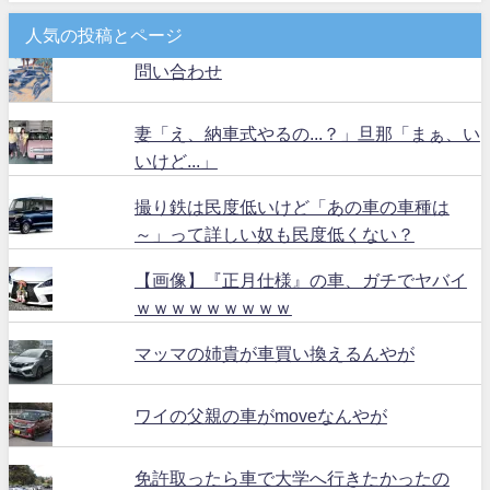
人気の投稿とページ
問い合わせ
妻「え、納車式やるの...？」旦那「まぁ、い
いけど...」
撮り鉄は民度低いけど「あの車の車種は
～」って詳しい奴も民度低くない？
【画像】『正月仕様』の車、ガチでヤバイ
ｗｗｗｗｗｗｗｗｗ
マッマの姉貴が車買い換えるんやが
ワイの父親の車がmoveなんやが
免許取ったら車で大学へ行きたかったの