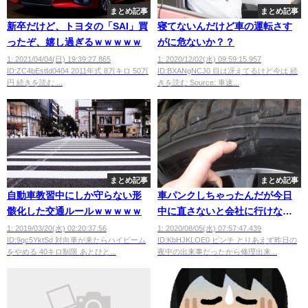
まとめ記事
まとめ記事
新卒だけど、トヨタの「SAI」買
寝てないんだけど車の運転さす
ったぞ、嬉し過ぎるｗｗｗｗｗ
がに危ないか？？
1: 2021/04/04(日) 19:39:27.865
1: 2020/12/02(水) 09:59:15.957
ID:ZC4bEstId0404 2011年式 8万キロ 50万
ID:BXANgNCJ0 目は冴えてるけど今は 続
円 続きを読む ...
きを読む Source: 車速...
まとめ記事
まとめ記事
自動車教習中にしか守らない形
車パンクしちゃったんだが今日
骸化した交通ルールｗｗｗｗｗ
中に直さないと会社に行けない
ｗｗｗｗｗ
1: 2019/03/20(水) 02:20:37.56
1: 2020/08/05(水) 07:57:47.439
ID:9qc5YktSd 対向車が来たらハイビーム
ID:KbHJKLOE0 ピンチ とりあえず昨日の
をやめる 40キロ制限 あとひと...
夜中の出来事だったから修理出来...