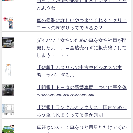
由って「娯楽が充実しすぎている」ことだ
と思うわ
車の塗装に詳しいやつ来てくれる？クリア
コートの厚塗りってできるの？
ダイハツ「女性のための車を女性社員が開
発したよ！」←全然売れずに販売終了して
しまう・・・・
【悲報】ムスリムの中古車ビジネスの実
態、ヤバすぎる…
【朗報】トヨタの新型車両、ついに完全体
へwwwwwwwwwwwwwww
【悲報】ランクルとレクサス、国内でめっ
ちゃ盗まれまくってる事が判明……
車好きの人って車をひと目見ただけでその