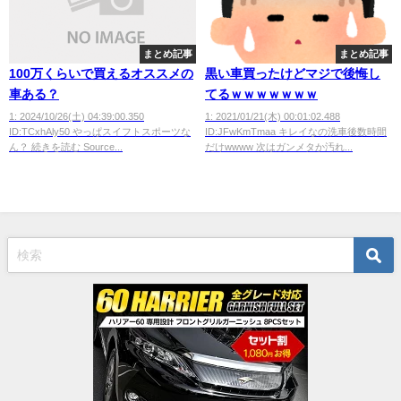
まとめ記事
まとめ記事
100万くらいで買えるオススメの
黒い車買ったけどマジで後悔し
車ある？
てるｗｗｗｗｗｗｗ
1: 2024/10/26(土) 04:39:00.350
1: 2021/01/21(木) 00:01:02.488
ID:TCxhAly50 やっぱスイフトスポーツな
ID:JFwKmTmaa キレイなの洗車後数時間
ん？ 続きを読む Source...
だけwwww 次はガンメタか汚れ...