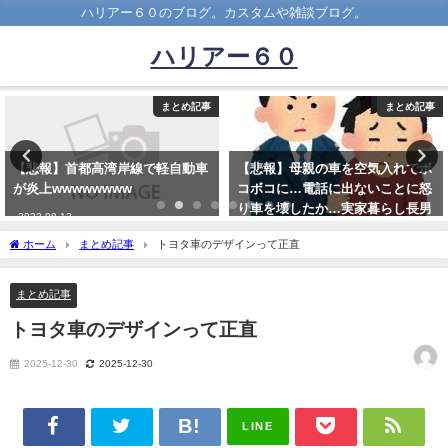
ハリアー６０のブログ。カスタムや雑談ブログ。
ハリアー６０
まとめ記事
まとめ記事
【悲報】母親の車を空気入れでボ
陰キャのワイがボルボの車乗った
コボコに…電話に出ないことに怒
結果ｗｗｗｗｗｗｗｗｗｗｗ
り車を壊したか…実家暮らし長男
2019-07-13
を逮捕
ホーム
まとめ記事
トヨタ車のデザインって正直
2023-02-26
まとめ記事
トヨタ車のデザインって正直
2025-12-30
2025-12-30
LINE