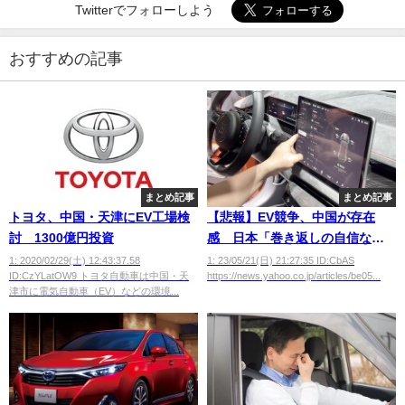
Twitterでフォローしよう
おすすめの記事
まとめ記事
まとめ記事
トヨタ、中国・天津にEV工場検
【悲報】EV競争、中国が存在
討 1300億円投資
感 日本「巻き返しの自信な
い」
1: 2020/02/29(土) 12:43:37.58
1: 23/05/21(日) 21:27:35 ID:CbAS
ID:CzYLatOW9 トヨタ自動車は中国・天
https://news.yahoo.co.jp/articles/be05...
津市に電気自動車（EV）などの環境...