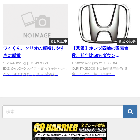
まとめ記事
まとめ記事
ワイくん、ソリオの運転しやす
【悲報】ホンダ四輪の販売台
さに感激
数、前年比50%ダウン
wwwwwwww
1: 2024/12/15(日) 13:49:39.21
1: 2023/02/23(木) 21:15:06.04
ID:Zn3+rqQw0 スイフト買おうか思ったけ
ID:RH7kS13C0 本田技研販売台数 四
どソリオでええかもしれん 続きを...
輪 -49.3% 二輪 +295% ...