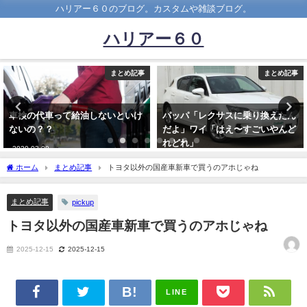
ハリアー６０のブログ。カスタムや雑談ブログ。
ハリアー６０
まとめ記事
まとめ記事
車検の代車って給油しないといけ
パッパ「レクサスに乗り換えたん
ないの？？
だよ」ワイ「はえ〜すごいやんど
れどれ」
2020-03-09
2021-12-14
ホーム
まとめ記事
トヨタ以外の国産車新車で買うのアホじゃね
まとめ記事
pickup
トヨタ以外の国産車新車で買うのアホじゃね
2025-12-15
2025-12-15
LINE