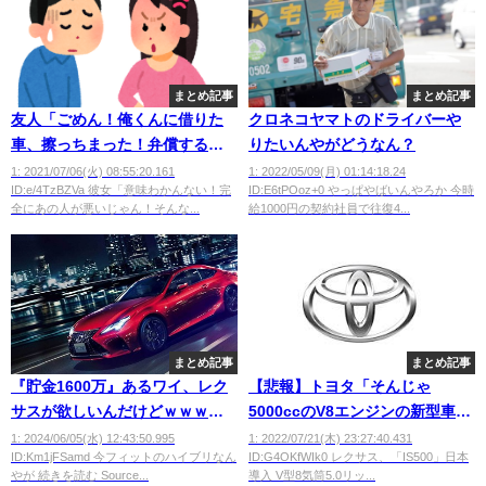
まとめ記事
まとめ記事
友人「ごめん！俺くんに借りた
クロネコヤマトのドライバーや
車、擦っちまった！弁償する」
りたいんやがどうなん？
俺「事故したくてする人はいな
1: 2021/07/06(火) 08:55:20.161
1: 2022/05/09(月) 01:14:18.24
ID:e/4TzBZVa 彼女「意味わかんない！完
ID:E6tPOoz+0 やっぱやばいんやろか 今時
いし半分でいいよ」彼女
全にあの人が悪いじゃん！そんな...
給1000円の契約社員で往復4...
「は？」
まとめ記事
まとめ記事
『貯金1600万』あるワイ、レク
【悲報】トヨタ「そんじゃ
サスが欲しいんだけどｗｗｗｗ
5000ccのV8エンジンの新型車発
ｗｗｗ
売するね」
1: 2024/06/05(水) 12:43:50.995
1: 2022/07/21(木) 23:27:40.431
ID:Km1jFSamd 今フィットのハイブリなん
ID:G4OKfWIk0 レクサス、「IS500」日本
やが 続きを読む Source...
導入 V型8気筒5.0リッ...