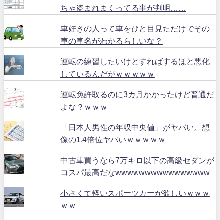
ちゃ盗まれまくってる事が判明……
車好きの人って車をひと目見ただけでその
車の車名がわかるらしいな？
運転の練習したいけどすればするほど悪化
しているんだがｗｗｗｗｗ
運転免許取るのに3カ月かかったけど普通だ
よな？ｗｗｗ
「日本人男性の年収中央値」がヤバい。想
像の1.4倍位ヤバいｗｗｗｗｗ
中古車買うなら7万キロ以下の高級セダンが
コスパ最高だなwwwwwwwwwwwwwwww
小さくて軽いスポーツカーが欲しいｗｗｗ
ｗｗ