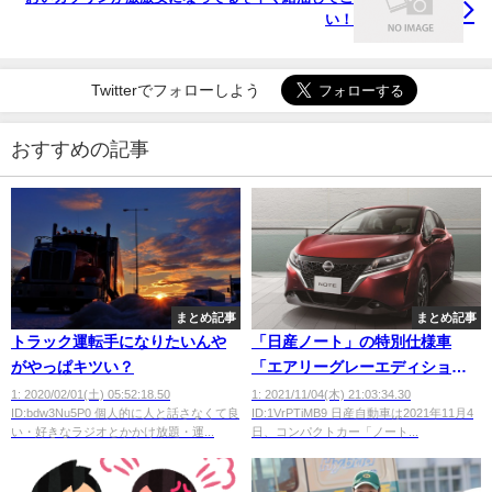
い！
Twitterでフォローしよう
おすすめの記事
まとめ記事
まとめ記事
トラック運転手になりたいんや
「日産ノート」の特別仕様車
がやっぱキツい？
「エアリーグレーエディショ
ン」が登場
1: 2020/02/01(土) 05:52:18.50
1: 2021/11/04(木) 21:03:34.30
ID:bdw3Nu5P0 個人的に人と話さなくて良
ID:1VrPTiMB9 日産自動車は2021年11月4
い・好きなラジオとかかけ放題・運...
日、コンパクトカー「ノート...