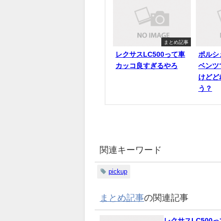
まとめ記事
レクサスLC500って車
ポルシ
カッコ良すぎるやろ
ベンツ
けどど
う？
関連キーワード
pickup
まとめ記事
の関連記事
レクサスLC500