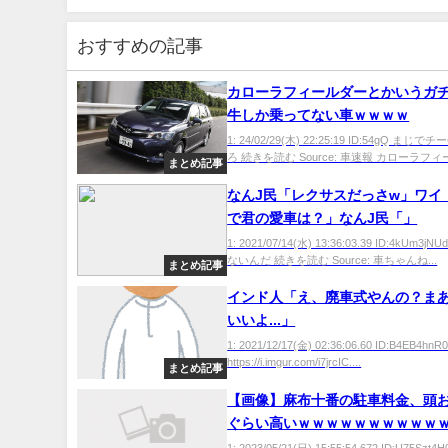
おすすめの記事
カローラフィールダーとかいうガ
牛しか乗ってない車ｗｗｗｗ
1: 24/02/29(木) 22:25:19 ID:54gQ まじ
ろ 続きを読む Source: 車速報 カローラフィー
まとめ記事
なんJ民「レクサスだっさw」ワイ
で君の愛車は？」なんJ民「」
1: 2021/07/14(水) 13:36:03.39 ID:4kUm3
ないんだ 続きを読む Source: 車ちゃんね...
まとめ記事
インド人「え、廃車式やんの？まあ.
いいよ...」
1: 2021/12/17(金) 02:36:06.60 ID:B4EB4hnR
https://i.imgur.com/i7jrcIC....
まとめ記事
【画像】麻布十番の駐車料金、頭
ぐらい高いｗｗｗｗｗｗｗｗｗｗ