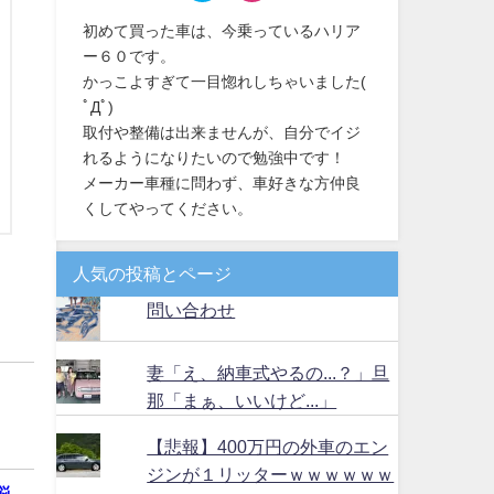
初めて買った車は、今乗っているハリア
ー６０です。
かっこよすぎて一目惚れしちゃいました(
ﾟДﾟ)
取付や整備は出来ませんが、自分でイジ
れるようになりたいので勉強中です！
メーカー車種に問わず、車好きな方仲良
くしてやってください。
人気の投稿とページ
問い合わせ
妻「え、納車式やるの...？」旦
那「まぁ、いいけど...」
【悲報】400万円の外車のエン
ジンが１リッターｗｗｗｗｗｗ
悩