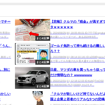
チでチー
【悲報】クルマの『税金』が高すぎ
タｗｗｗｗｗｗ
でチー牛専用や
1: 2024/09/25(水) 18:05:49.01 ID:??? TID:ay
ルダ...
本の新しいリーダーが、来る2024年9月...
まとめ記事
「うん、
ゴールド免許って持ち続けるの難し
ろ？？
jNUd 車持って
1: 2022/08/09(火) 08:14:10.141 ID:sD59Ryw
反で貰っても今後それを貫き通すとか無理やろ？ 
まとめ記事
..別に
日産、マツダの車を買っちゃう奴っ
だけ情弱なの？ wwwwwww
0
1: 2022/12/31(土) 12:18:12.03 ID:KohQTmOS0
BE:468394346-PLT(15000) やばすぎ...
まとめ記事
おかしい
「クルマが欲しいけど持てないん
ｗ
国よ企業よ若者のリアルな5つの悲鳴
け！