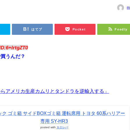
m
r
はてブ
Pocket
Feedly
ID:6+lrtgZT0
で買うんだ？
からアメリカ生産カムリとタンドラを逆輸入する」
ク ゴミ箱 サイドBOXゴミ箱 運転席用 トヨタ 60系ハリアー
専用 SY-HR3
posted with
カエレバ