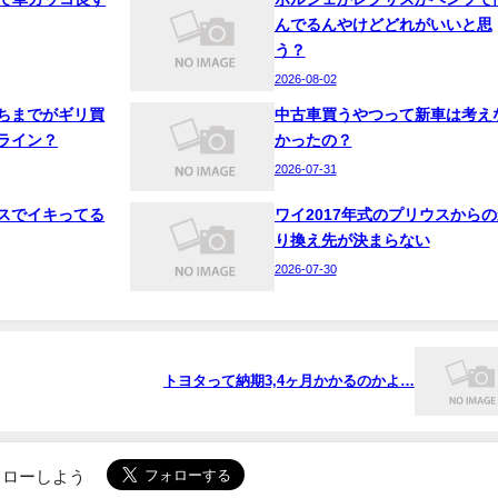
んでるんやけどどれがいいと思
う？
2026-08-02
ちまでがギリ買
中古車買うやつって新車は考え
ライン？
かったの？
2026-07-31
スでイキってる
ワイ2017年式のプリウスからの
り換え先が決まらない
2026-07-30
トヨタって納期3,4ヶ月かかるのかよ…
でフォローしよう