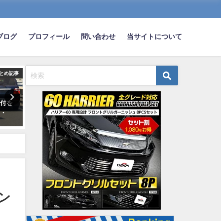
ブログ
プロフィール
問い合わせ
当サイトについて
とめ記事
まとめ記事
ま
原付を
ワイ「車はポルシェ911、時計は
恥ずかしいんやけどバック
・・
パテックフィリップ」←これ
が出来ないんやが
2019-04-21
2023-09-05
ン