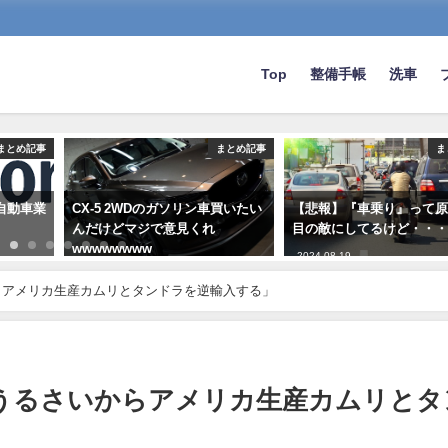
Top
整備手帳
洗車
まとめ記事
まとめ記事
ま
、自動車業
CX-5 2WDのガソリン車買いたい
【悲報】『車乗り』って
んだけどマジで意見くれ
目の敵にしてるけど・・
wwwwwwww
2024-08-19
2020-04-30
らアメリカ生産カムリとタンドラを逆輸入する」
うるさいからアメリカ生産カムリとタ