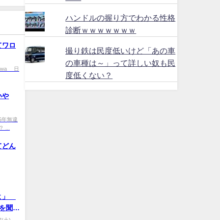
ハンドルの握り方でわかる性格
診断ｗｗｗｗｗｗｗ
てワロ
撮り鉄は民度低いけど「あの車
の車種は～」って詳しい奴も民
ukawa 日
度低くない？
いや
ca 5年無違
...
てどん
だよ」
を聞