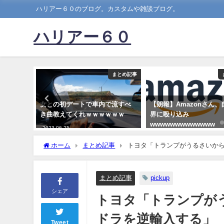
ハリアー６０のブログ。カスタムや雑談ブログ。
ハリアー６０
まとめ記事
まとめ記事
基本的に
女との初デートで車内で流すべ
【朗報】Amazonさん
クかけて
き曲教えてくれｗｗｗｗｗｗ
界に殴り込み
wwwwwwwwwwwww
2023-06-25
2020-06-28
ホーム
まとめ記事
トヨタ「トランプがうるさいか
まとめ記事
pickup
シェア
トヨタ「トランプが
ドラを逆輸入する」
Tweet