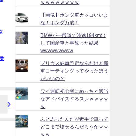
ｗｗｗｗｗｗｗｗ
【画像】ホンダ車カッコいいよ
な！ホンダ万歳！
な
BMWが一般道で時速194km出
して国産車と事故った結果
wwwwwwwww
乗
プリウス納車予定なんだけど新
車コーティングってやったほう
がいいの？
ワイ運転初心者にめっちゃ適当
なアドバイスするスレｗｗｗｗ
ｗ
ふと思ったんだが素手で車って
どこまで壊せるんだろうかｗｗ
ｗｗ